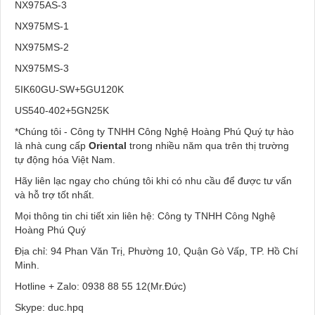
NX975AS-3
NX975MS-1
NX975MS-2
NX975MS-3
5IK60GU-SW+5GU120K
US540-402+5GN25K
*Chúng tôi - Công ty TNHH Công Nghệ Hoàng Phú Quý tự hào
là nhà cung cấp
Oriental
trong nhiều năm qua trên thị trường
tự động hóa Việt Nam.
Hãy liên lạc ngay cho chúng tôi khi có nhu cầu để được tư vấn
và hỗ trợ tốt nhất.
Mọi thông tin chi tiết xin liên hệ: Công ty TNHH Công Nghệ
Hoàng Phú Quý
Địa chỉ: 94 Phan Văn Trị, Phường 10, Quận Gò Vấp, TP. Hồ Chí
Minh.
Hotline + Zalo: 0938 88 55 12(Mr.Đức)
Skype: duc.hpq