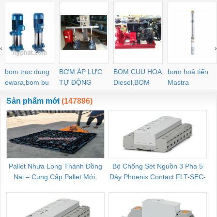
‹
›
bom truc dung
BƠM ÁP LỰC
BOM CUU HOA
bơm hoả tiển
ewara,bom bu
TỰ ĐỘNG
Diesel,BOM
Mastra
ewara
CHUA CHAY
Sản phẩm mới
(147896)
Pallet Nhựa Long Thành Đồng
Bộ Chống Sét Nguồn 3 Pha 5
Nai – Cung Cấp Pallet Mới,
Dây Phoenix Contact FLT-SEC-
C
Pallet Cũ Giá Tốt
P-T1-3S-264/50-FM - 2909589