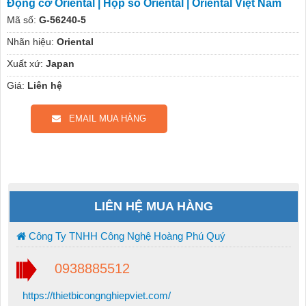
Động cơ Oriental | Hộp số Oriental | Oriental Việt Nam
Mã số:
G-56240-5
Nhãn hiệu:
Oriental
Xuất xứ:
Japan
Giá:
Liên hệ
EMAIL MUA HÀNG
LIÊN HỆ MUA HÀNG
Công Ty TNHH Công Nghệ Hoàng Phú Quý
0938885512
https://thietbicongnghiepviet.com/