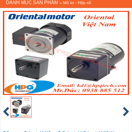
DANH MỤC SẢN PHẨM
»
Mô tơ - Hộp số