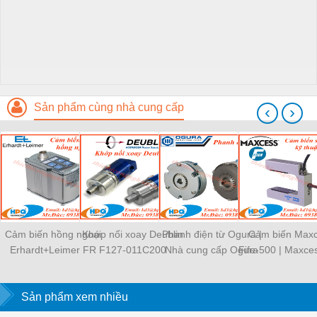
Sản phẩm cùng nhà cung cấp
‹
›
Cảm biến hồng ngoại
Khớp nối xoay Deublin
Phanh điện từ Ogura |
Cảm biến Max
Erhardt+Leimer FR
F127-011C200
Nhà cung cấp Ogura
Fife-500 | Maxces
5503
Việt Nam
Nam
Sản phẩm xem nhiều