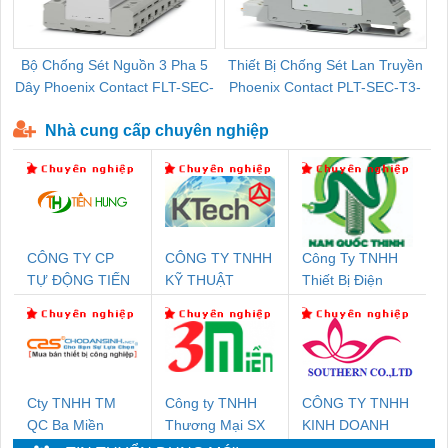
Bộ Chống Sét Nguồn 3 Pha 5
Thiết Bị Chống Sét Lan Truyền
B
Dây Phoenix Contact FLT-SEC-
Phoenix Contact PLT-SEC-T3-
P-T1-3S-440/35-FM - 2908264
230-FM-PT - 2907928
Nhà cung cấp chuyên nghiệp
CÔNG TY CP
CÔNG TY TNHH
Công Ty TNHH
TỰ ĐỘNG TIẾN
KỸ THUẬT
Thiết Bị Điện
HƯNG
KTECH VIỆT
Nam Quốc Thịnh
NAM
Cty TNHH TM
Công ty TNHH
CÔNG TY TNHH
QC Ba Miền
Thương Mại SX
KINH DOANH
Ba Miền
DỊCH VỤ XNK