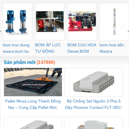
‹
›
bom truc dung
BƠM ÁP LỰC
BOM CUU HOA
bơm hoả tiển
ewara,bom bu
TỰ ĐỘNG
Diesel,BOM
Mastra
ewara
CHUA CHAY
Sản phẩm mới
(147896)
Pallet Nhựa Long Thành Đồng
Bộ Chống Sét Nguồn 3 Pha 5
Nai – Cung Cấp Pallet Mới,
Dây Phoenix Contact FLT-SEC-
C
Pallet Cũ Giá Tốt
P-T1-3S-264/50-FM - 2909589