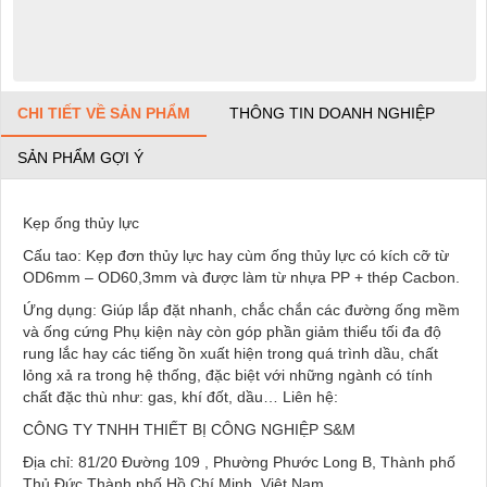
CHI TIẾT VỀ SẢN PHẨM
THÔNG TIN DOANH NGHIỆP
SẢN PHẨM GỢI Ý
Kẹp ống thủy lực
Cấu tao: Kẹp đơn thủy lực hay cùm ống thủy lực có kích cỡ từ
OD6mm – OD60,3mm và được làm từ nhựa PP + thép Cacbon.
Ứng dụng: Giúp lắp đặt nhanh, chắc chắn các đường ống mềm
và ống cứng Phụ kiện này còn góp phần giảm thiểu tối đa độ
rung lắc hay các tiếng ồn xuất hiện trong quá trình dầu, chất
lỏng xả ra trong hệ thống, đặc biệt với những ngành có tính
chất đặc thù như: gas, khí đốt, dầu… Liên hệ:
CÔNG TY TNHH THIẾT BỊ CÔNG NGHIỆP S&M
Địa chỉ: 81/20 Đường 109 , Phường Phước Long B, Thành phố
Thủ Đức,Thành phố Hồ Chí Minh, Việt Nam