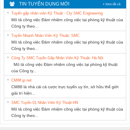
DỊCH VỤ KỸ
TIN TUYỂN DỤNG MỚI
» Xem tất cả
THUẬT ĐIỆN CƠ
Tuyển gấp nhân viên Kỹ Thuật - Cty SMC Engineering
GIA HƯNG
Mô tả công việc Đảm nhiệm công việc tại phòng kỹ thuật của
PHÁT
Công ty theo...
Tuyển Nhanh Nhân Viên Kỹ Thuật- SMC
Mô tả công việc Đảm nhiệm công việc tại phòng kỹ thuật của
Công ty theo...
Công Ty SMC Tuyển Gấp Nhân Viên Kỹ Thuật- Hà Nội
Mô tả công việc Đảm nhiệm công việc tại phòng kỹ thuật
của Công ty...
CM88 jp net
CM88 là nhà cái cá cược trực tuyến uy tín, sở hữu thế giới
giải trí hiện...
SMC Tuyển 01 Nhân Viên Kỹ Thuật-HN
Mô tả công việc Đảm nhiệm công việc tại phòng kỹ thuật của
Công ty theo...