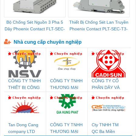
Bộ Chống Sét Nguồn 3 Pha 5
Thiết Bị Chống Sét Lan Truyền
B
Dây Phoenix Contact FLT-SEC-
Phoenix Contact PLT-SEC-T3-
P-T1-3S-440/35-FM - 2908264
230-FM-PT - 2907928
Nhà cung cấp chuyên nghiệp
CÔNG TY TNHH
CÔNG TY TNHH
CÔNG TY CỔ
THIẾT BỊ CÔNG
THƯƠNG MẠI
PHẦN DÂY VÀ
NGHIỆP NIHON
THIÊN ÂN VIỆT
CÁP ĐIỆN
SETSUBI VIỆT
NAM
THƯỢNG ĐÌNH
NAM
Tan Dong Cang
CÔNG TY TNHH
Cty TNHH TM
company LTD
THƯƠNG MẠI
QC Ba Miền