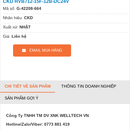
CKD HVB712-15F-12B-DC24V
Mã số:
G-42208-664
Nhãn hiệu:
CKD
Xuất xứ:
NHẬT
Giá:
Liên hệ
EMAIL MUA HÀNG
CHI TIẾT VỀ SẢN PHẨM
THÔNG TIN DOANH NGHIỆP
SẢN PHẨM GỢI Ý
Công Ty TNHH TM DV XNK WELLTECH VN
Hotline/Zalo/Viber:
0773 881 419