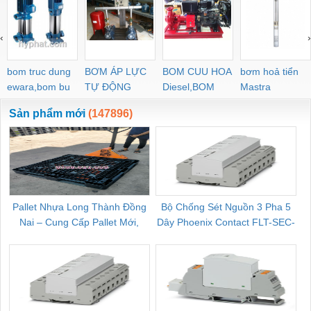
PEG PW PGJ PPGJ
11
PYJW SL-C PC-C
‹
›
POC-C PL-C
bom truc dung
BƠM ÁP LỰC
BOM CUU HOA
bơm hoả tiển
ewara,bom bu
TỰ ĐỘNG
Diesel,BOM
Mastra
ewara
CHUA CHAY
Sản phẩm mới
(147896)
Pallet Nhựa Long Thành Đồng
Bộ Chống Sét Nguồn 3 Pha 5
Nai – Cung Cấp Pallet Mới,
Dây Phoenix Contact FLT-SEC-
C
Pallet Cũ Giá Tốt
P-T1-3S-264/50-FM - 2909589