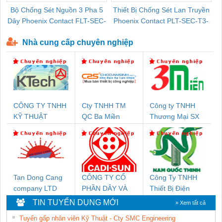
Bộ Chống Sét Nguồn 3 Pha 5
Thiết Bị Chống Sét Lan Truyền
B
Dây Phoenix Contact FLT-SEC-
Phoenix Contact PLT-SEC-T3-
P-T1-3S-440/35-FM - 2908264
230-FM-PT - 2907928
Nhà cung cấp chuyên nghiệp
CÔNG TY TNHH
Cty TNHH TM
Công ty TNHH
KỸ THUẬT
QC Ba Miền
Thương Mại SX
KTECH VIỆT
Ba Miền
NAM
Tan Dong Cang
CÔNG TY CỔ
Công Ty TNHH
company LTD
PHẦN DÂY VÀ
Thiết Bị Điện
CÁP ĐIỆN
Nam Quốc Thịnh
TIN TUYỂN DỤNG MỚI
» Xem tất cả
THƯỢNG ĐÌNH
Tuyển gấp nhân viên Kỹ Thuật - Cty SMC Engineering