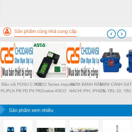
Sản phẩm cùng nhà cung cấp
‹
›
Đầu nối POSU C POC
ASCO Series impulse
BƠM BÁNH RĂNG
BƠM CÁNH GẠT
PL/PLN PB PD PX PKD
valve ASCO
NACHI IPH, IPH-2B-
2.5, YB1-10, YB1
PH PH2 PH3 PCF PLL
SCG353A043 ASCO
6.5-11, IPH-5B-40-21,
YB1-40/12.5, 
PLF PMF PTL SL SS
SCG353A044 ASCO
IPH-2A-5-11, IPH-5A-
100/16 YB1-40
SCA SAFS SASF HVFS
Sản phẩm xem nhiều
SCG353A047 ASCO
50, IPH-3A-13-LT-20,
YB1-16/12 YB1-
HVSF PU PV PE PY
SCG353A050 ASCO
IPH-5B-50-LT-11, IPH-
YB1-40/12 YB1-
PM PLM PZA PK PA
SCG353A051 ASCO
4A-32-LT-20, IPH-6B-
HVFF PLJ PYJ PP PG
SXE353.060
100-L-11, IPH-5A-40-