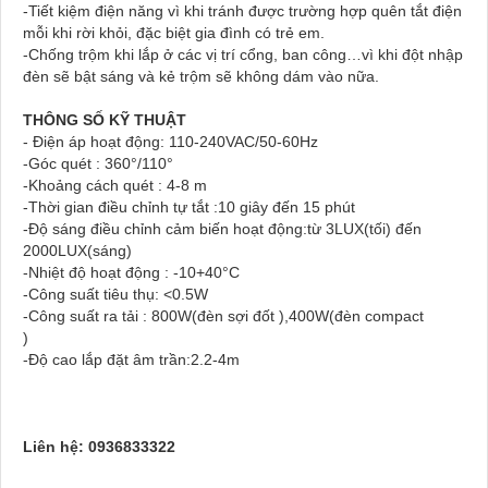
-Tiết kiệm điện năng vì khi tránh được trường hợp quên tắt điện
mỗi khi rời khỏi, đặc biệt gia đình có trẻ em.
-Chống trộm khi lắp ở các vị trí cổng, ban công…vì khi đột nhập
đèn sẽ bật sáng và kẻ trộm sẽ không dám vào nữa.
THÔNG SỐ KỸ THUẬT
- Điện áp hoạt động: 110-240VAC/50-60Hz
-Góc quét : 360°/110°
-Khoảng cách quét : 4-8 m
-Thời gian điều chỉnh tự tắt :10 giây đến 15 phút
-Độ sáng điều chỉnh cảm biến hoạt động:từ 3LUX(tối) đến
2000LUX(sáng)
-Nhiệt độ hoạt động : -10+40°C
-Công suất tiêu thụ: <0.5W
-Công suất ra tải : 800W(đèn sợi đốt ),400W(đèn compact
)
-Độ cao lắp đặt âm trần:2.2-4m
Liên hệ: 0936833322