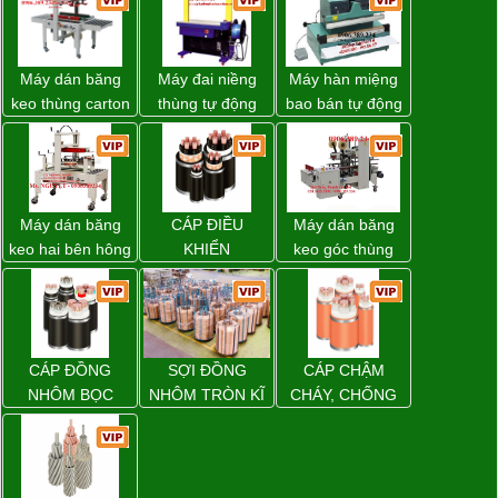
Máy dán băng
Máy đai niềng
Máy hàn miệng
keo thùng carton
thùng tự động
bao bán tự động
WP-5050RL
DBA-200 giá tốt
nhập khẩu
chính hãng
Taiwan
Máy dán băng
CÁP ĐIỀU
Máy dán băng
keo hai bên hông
KHIỂN
keo góc thùng
thùng carton
carton giá tốt
WP-5050SA giá
Đồng Nai
rẻ Miền Nam
CÁP ĐỒNG
SỢI ĐỒNG
CÁP CHẬM
NHÔM BỌC
NHÔM TRÒN KĨ
CHÁY, CHỐNG
THUẬT ĐIỆN
CHÁY