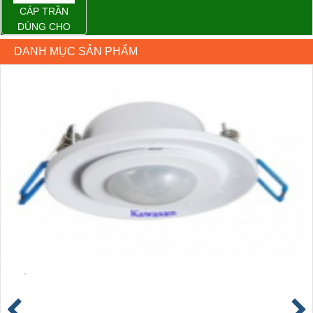
CÁP TRẦN
DÙNG CHO
ĐƯỜNG DÂY
DANH MỤC SẢN PHẨM
TẢI ĐIỆN TRÊN
KHÔNG