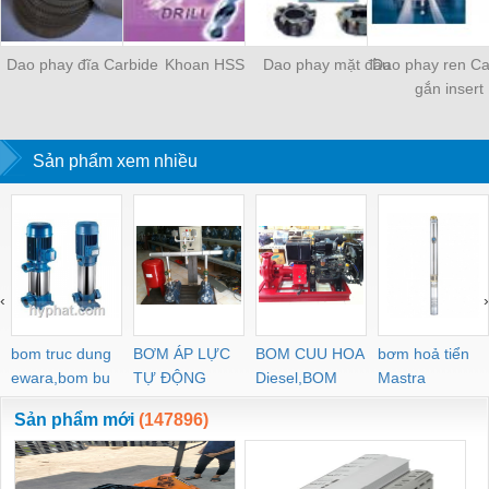
Dao phay đĩa Carbide
Khoan HSS
Dao phay mặt đầu
Dao phay ren Ca
gắn insert
Sản phẩm xem nhiều
‹
›
bom truc dung
BƠM ÁP LỰC
BOM CUU HOA
bơm hoả tiển
ewara,bom bu
TỰ ĐỘNG
Diesel,BOM
Mastra
ewara
CHUA CHAY
Sản phẩm mới
(147896)