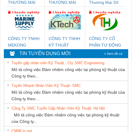
THƯƠNG MẠI
THƯƠNG MẠI
Thương Mại SX
DỊCH VỤ KỸ
THIÊN ÂN VIỆT
Ba Miền
THUẬT ĐIỆN CƠ
NAM
GIA HƯNG PHÁT
CÔNG TY TNHH
CÔNG TY TNHH
CÔNG TY CỔ
MEKONG
KỸ THUẬT
PHẦN TỰ ĐỘNG
MARINE SUPPLY
KTECH VIỆT
TIẾN HƯNG
TIN TUYỂN DỤNG MỚI
» Xem tất cả
NAM
Tuyển gấp nhân viên Kỹ Thuật - Cty SMC Engineering
Mô tả công việc Đảm nhiệm công việc tại phòng kỹ thuật của
Công ty theo...
Tuyển Nhanh Nhân Viên Kỹ Thuật- SMC
Mô tả công việc Đảm nhiệm công việc tại phòng kỹ thuật của
Công ty theo...
Công Ty SMC Tuyển Gấp Nhân Viên Kỹ Thuật- Hà Nội
Mô tả công việc Đảm nhiệm công việc tại phòng kỹ thuật
của Công ty...
CM88 jp net