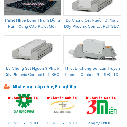
Pallet Nhựa Long Thành Đồng
Bộ Chống Sét Nguồn 3 Pha 5
Nai – Cung Cấp Pallet Mới,
Dây Phoenix Contact FLT-SEC-
C
Pallet Cũ Giá Tốt
P-T1-3S-264/50-FM - 2909589
Bộ Chống Sét Nguồn 3 Pha 5
Thiết Bị Chống Sét Lan Truyền
B
Dây Phoenix Contact FLT-SEC-
Phoenix Contact PLT-SEC-T3-
P-T1-3S-440/35-FM - 2908264
230-FM-PT - 2907928
Nhà cung cấp chuyên nghiệp
CÔNG TY TNHH
CÔNG TY TNHH
Công ty TNHH