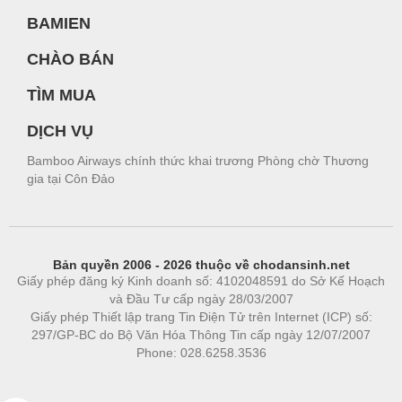
BAMIEN
CHÀO BÁN
TÌM MUA
DỊCH VỤ
Bamboo Airways chính thức khai trương Phòng chờ Thương
gia tại Côn Đảo
Bản quyền 2006 - 2026 thuộc về chodansinh.net
Giấy phép đăng ký Kinh doanh số: 4102048591 do Sở Kế Hoạch
và Đầu Tư cấp ngày 28/03/2007
Giấy phép Thiết lập trang Tin Điện Tử trên Internet (ICP) số:
297/GP-BC do Bộ Văn Hóa Thông Tin cấp ngày 12/07/2007
Phone: 028.6258.3536
Phòng trọ
|
https://bdsgroup.vn
https://kqxs123.com