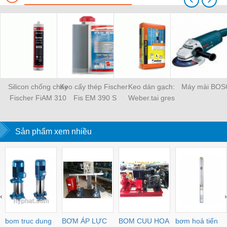
Silicon chống cháy
Keo cấy thép Fischer:
Keo dán gạch:
Máy mài BO
Fischer FiAM 310
Fis EM 390 S
Weber.tai gres
Sản phẩm xem nhiều
‹
›
bom truc dung
BƠM ÁP LỰC
BOM CUU HOA
bơm hoả tiển