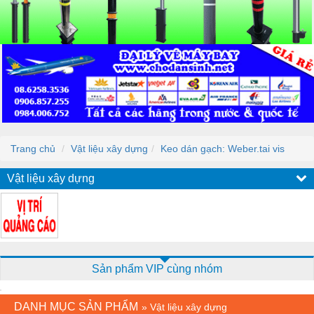
Trang chủ
Vật liệu xây dựng
Keo dán gạch: Weber.tai vis
Vật liệu xây dựng
Sản phẩm VIP cùng nhóm
DANH MỤC SẢN PHẨM
»
Vật liệu xây dựng