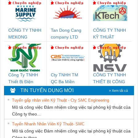
CÔNG TY TNHH
Tan Dong Cang
CÔNG TY TNHH
MEKONG
company LTD
KỸ THUẬT
MARINE SUPPLY
KTECH VIỆT
NAM
Công Ty TNHH
Cty TNHH TM
CÔNG TY TNHH
Thiết Bị Điện
QC Ba Miền
THIẾT BỊ CÔNG
Nam Quốc Thịnh
NGHIỆP NIHON
TIN TUYỂN DỤNG MỚI
» Xem tất cả
SETSUBI VIỆT
Tuyển gấp nhân viên Kỹ Thuật - Cty SMC Engineering
NAM
Mô tả công việc Đảm nhiệm công việc tại phòng kỹ thuật của
Công ty theo...
Tuyển Nhanh Nhân Viên Kỹ Thuật- SMC
Mô tả công việc Đảm nhiệm công việc tại phòng kỹ thuật của
Công ty theo...