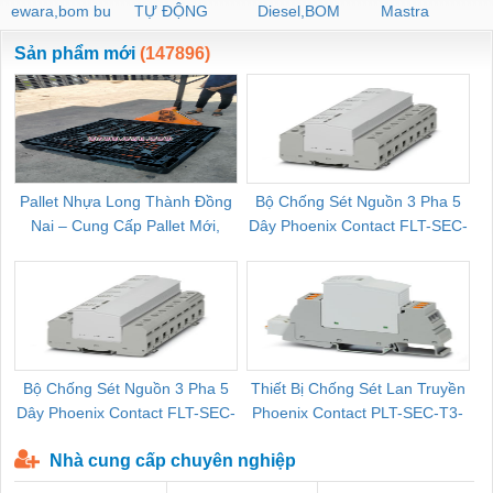
ewara,bom bu
TỰ ĐỘNG
Diesel,BOM
Mastra
ewara
CHUA CHAY
Sản phẩm mới
(147896)
Pallet Nhựa Long Thành Đồng
Bộ Chống Sét Nguồn 3 Pha 5
Nai – Cung Cấp Pallet Mới,
Dây Phoenix Contact FLT-SEC-
C
Pallet Cũ Giá Tốt
P-T1-3S-264/50-FM - 2909589
Bộ Chống Sét Nguồn 3 Pha 5
Thiết Bị Chống Sét Lan Truyền
B
Dây Phoenix Contact FLT-SEC-
Phoenix Contact PLT-SEC-T3-
P-T1-3S-440/35-FM - 2908264
230-FM-PT - 2907928
Nhà cung cấp chuyên nghiệp