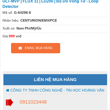
ULT-MVP | FLUX 11 | LD200 | Bộ Dò Vòng Từ - Loop
Detector
Mã số:
G-64298-8
Nhãn hiệu:
CENTURION/EMX/PCE
Xuất xứ:
Nam Phi/Mỹ/Úc
Giá:
999
vnđ
EMAIL MUA HÀNG
LIÊN HỆ MUA HÀNG
CÔNG TY TNHH CÔNG NGHỆ - TIN HỌC HOÀNG VÂN
0911023448