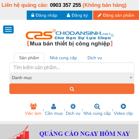
Liên hệ quảng cáo:
0903 357 255
(Không bán hàng)
Đăng nhập
Đăng ký
Đăng sản phẩm
Sản phẩm
Nhà cung cấp
Dịch vụ
Danh mục
Việc làm
Cần mua
Dịch vụ
Nhà cung cấp
Video clip