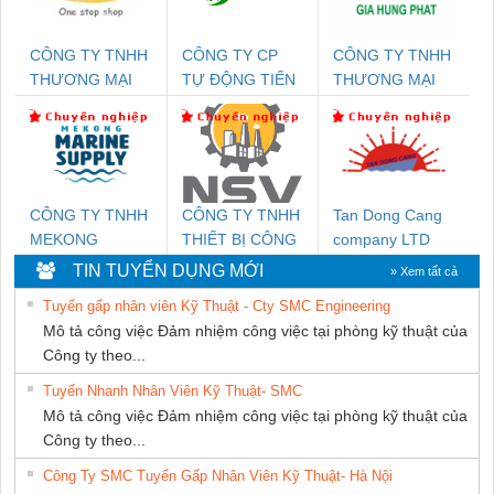
CÔNG TY TNHH
CÔNG TY CP
CÔNG TY TNHH
THƯƠNG MẠI
TỰ ĐỘNG TIẾN
THƯƠNG MẠI
THIÊN ÂN VIỆT
HƯNG
DỊCH VỤ KỸ
NAM
THUẬT ĐIỆN CƠ
GIA HƯNG
PHÁT
CÔNG TY TNHH
CÔNG TY TNHH
Tan Dong Cang
MEKONG
THIẾT BỊ CÔNG
company LTD
MARINE SUPPLY
NGHIỆP NIHON
TIN TUYỂN DỤNG MỚI
» Xem tất cả
SETSUBI VIỆT
Tuyển gấp nhân viên Kỹ Thuật - Cty SMC Engineering
NAM
Mô tả công việc Đảm nhiệm công việc tại phòng kỹ thuật của
Công ty theo...
Tuyển Nhanh Nhân Viên Kỹ Thuật- SMC
Mô tả công việc Đảm nhiệm công việc tại phòng kỹ thuật của
Công ty theo...
Công Ty SMC Tuyển Gấp Nhân Viên Kỹ Thuật- Hà Nội