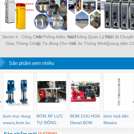
Sector Il - Cổng Chắn
Hệ Thống Kiểm Soát
Hệ Thống Quản Lý Bãi
Thiết Bị Chuyển
Giao Thông Công
Vé Tự động Cho Khu
đỗ Xe Thông Minh,
Quang điện C
Nghiệp Tốc độ Cao
Du Lịch, Vui Chơi, Giải
Kiểm Soát Ra Vào
Nghiệp
Trí
Sản phẩm xem nhiều
‹
›
bom truc dung
BƠM ÁP LỰC
BOM CUU HOA
bơm hoả tiển
ewara,bom bu
TỰ ĐỘNG
Diesel,BOM
Mastra
ewara
CHUA CHAY