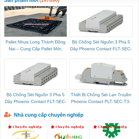
Sản phẩm mới
(147896)
Pallet Nhựa Long Thành Đồng
Bộ Chống Sét Nguồn 3 Pha 5
Nai – Cung Cấp Pallet Mới,
Dây Phoenix Contact FLT-SEC-
C
Pallet Cũ Giá Tốt
P-T1-3S-264/50-FM - 2909589
Bộ Chống Sét Nguồn 3 Pha 5
Thiết Bị Chống Sét Lan Truyền
B
Dây Phoenix Contact FLT-SEC-
Phoenix Contact PLT-SEC-T3-
P-T1-3S-440/35-FM - 2908264
230-FM-PT - 2907928
Nhà cung cấp chuyên nghiệp