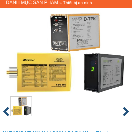
DANH MỤC SẢN PHẨM
»
Thiết bị an ninh