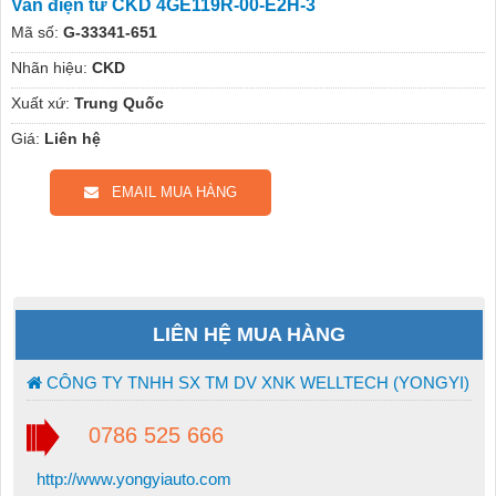
Van điện từ CKD 4GE119R-00-E2H-3
Mã số:
G-33341-651
Nhãn hiệu:
CKD
Xuất xứ:
Trung Quốc
Giá:
Liên hệ
EMAIL MUA HÀNG
LIÊN HỆ MUA HÀNG
CÔNG TY TNHH SX TM DV XNK WELLTECH (YONGYI)
0786 525 666
http://www.yongyiauto.com