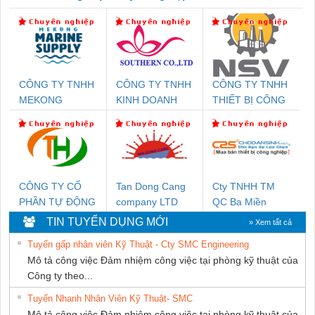
CÔNG TY TNHH
CÔNG TY TNHH
CÔNG TY TNHH
MEKONG
KINH DOANH
THIẾT BỊ CÔNG
MARINE SUPPLY
DỊCH VỤ XNK
NGHIỆP NIHON
PHƯƠNG NAM
SETSUBI VIỆT
NAM
CÔNG TY CỔ
Tan Dong Cang
Cty TNHH TM
PHẦN TỰ ĐỘNG
company LTD
QC Ba Miền
TIẾN HƯNG
TIN TUYỂN DỤNG MỚI
» Xem tất cả
Tuyển gấp nhân viên Kỹ Thuật - Cty SMC Engineering
Mô tả công việc Đảm nhiệm công việc tại phòng kỹ thuật của
Công ty theo...
Tuyển Nhanh Nhân Viên Kỹ Thuật- SMC
Mô tả công việc Đảm nhiệm công việc tại phòng kỹ thuật của