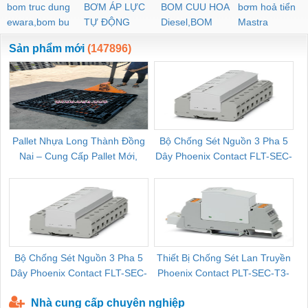
bom truc dung
BƠM ÁP LỰC
BOM CUU HOA
bơm hoả tiển
ewara,bom bu
TỰ ĐỘNG
Diesel,BOM
Mastra
ewara
CHUA CHAY
Sản phẩm mới
(147896)
Pallet Nhựa Long Thành Đồng
Bộ Chống Sét Nguồn 3 Pha 5
Nai – Cung Cấp Pallet Mới,
Dây Phoenix Contact FLT-SEC-
C
Pallet Cũ Giá Tốt
P-T1-3S-264/50-FM - 2909589
Bộ Chống Sét Nguồn 3 Pha 5
Thiết Bị Chống Sét Lan Truyền
B
Dây Phoenix Contact FLT-SEC-
Phoenix Contact PLT-SEC-T3-
P-T1-3S-440/35-FM - 2908264
230-FM-PT - 2907928
Nhà cung cấp chuyên nghiệp