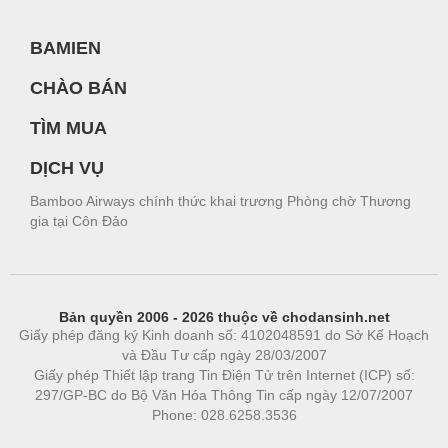
BAMIEN
CHÀO BÁN
TÌM MUA
DỊCH VỤ
Bamboo Airways chính thức khai trương Phòng chờ Thương
gia tại Côn Đảo
Bản quyền 2006 - 2026 thuộc về chodansinh.net
Giấy phép đăng ký Kinh doanh số: 4102048591 do Sở Kế Hoạch
và Đầu Tư cấp ngày 28/03/2007
Giấy phép Thiết lập trang Tin Điện Tử trên Internet (ICP) số:
297/GP-BC do Bộ Văn Hóa Thông Tin cấp ngày 12/07/2007
Phone: 028.6258.3536
Phòng trọ
|
https://bdsgroup.vn
https://kqxs123.com