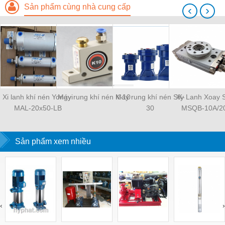
Sản phẩm cùng nhà cung cấp
‹
›
Xi lanh khí nén Yongyi
Máy rung khí nén K-10
Máy rung khí nén SK-
Xy Lanh Xoay
MAL-20x50-LB
30
MSQB-10A/2
Sản phẩm xem nhiều
‹
›