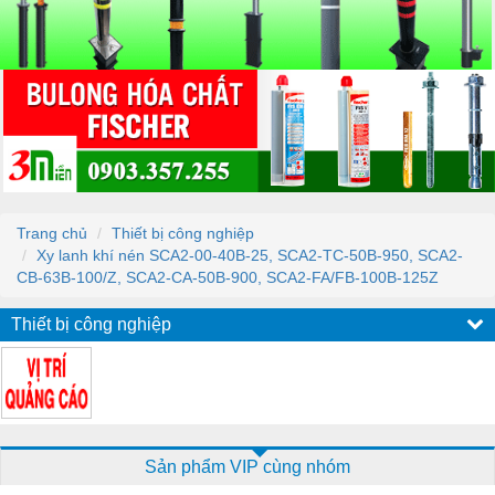
Trang chủ
Thiết bị công nghiệp
Xy lanh khí nén SCA2-00-40B-25, SCA2-TC-50B-950, SCA2-
CB-63B-100/Z, SCA2-CA-50B-900, SCA2-FA/FB-100B-125Z
Thiết bị công nghiệp
Sản phẩm VIP cùng nhóm