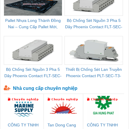
Pallet Nhựa Long Thành Đồng
Bộ Chống Sét Nguồn 3 Pha 5
Nai – Cung Cấp Pallet Mới,
Dây Phoenix Contact FLT-SEC-
C
Pallet Cũ Giá Tốt
P-T1-3S-264/50-FM - 2909589
Bộ Chống Sét Nguồn 3 Pha 5
Thiết Bị Chống Sét Lan Truyền
B
Dây Phoenix Contact FLT-SEC-
Phoenix Contact PLT-SEC-T3-
P-T1-3S-440/35-FM - 2908264
230-FM-PT - 2907928
Nhà cung cấp chuyên nghiệp
CÔNG TY TNHH
Tan Dong Cang
CÔNG TY TNHH