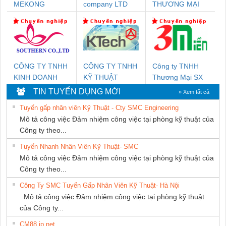
MEKONG
company LTD
THƯƠNG MẠI
MARINE SUPPLY
DỊCH VỤ KỸ
THUẬT ĐIỆN CƠ
GIA HƯNG
PHÁT
CÔNG TY TNHH
CÔNG TY TNHH
Công ty TNHH
KINH DOANH
KỸ THUẬT
Thương Mại SX
DỊCH VỤ XNK
KTECH VIỆT
Ba Miền
TIN TUYỂN DỤNG MỚI
» Xem tất cả
PHƯƠNG NAM
NAM
Tuyển gấp nhân viên Kỹ Thuật - Cty SMC Engineering
Mô tả công việc Đảm nhiệm công việc tại phòng kỹ thuật của
Công ty theo...
Tuyển Nhanh Nhân Viên Kỹ Thuật- SMC
Mô tả công việc Đảm nhiệm công việc tại phòng kỹ thuật của
Công ty theo...
Công Ty SMC Tuyển Gấp Nhân Viên Kỹ Thuật- Hà Nội
Mô tả công việc Đảm nhiệm công việc tại phòng kỹ thuật
của Công ty...
CM88 jp net