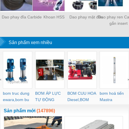
Dao phay đĩa Carbide
Khoan HSS
Dao phay mặt đầu
Dao phay ren Ca
gắn insert
Sản phẩm xem nhiều
‹
›
bom truc dung
BƠM ÁP LỰC
BOM CUU HOA
bơm hoả tiển
ewara,bom bu
TỰ ĐỘNG
Diesel,BOM
Mastra
ewara
CHUA CHAY
Sản phẩm mới
(147896)