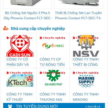
Bộ Chống Sét Nguồn 3 Pha 5
Thiết Bị Chống Sét Lan Truyền
B
Dây Phoenix Contact FLT-SEC-
Phoenix Contact PLT-SEC-T3-
P-T1-3S-440/35-FM - 2908264
230-FM-PT - 2907928
Nhà cung cấp chuyên nghiệp
CÔNG TY CỔ
CÔNG TY CP
CÔNG TY TNHH
PHẦN DÂY VÀ
TỰ ĐỘNG TIẾN
THIẾT BỊ CÔNG
CÁP ĐIỆN
HƯNG
NGHIỆP NIHON
THƯỢNG ĐÌNH
SETSUBI VIỆT
NAM
CÔNG TY TNHH
CÔNG TY TNHH
CÔNG TY TNHH
KỸ THUẬT
THƯƠNG MẠI
MEKONG
KTECH VIỆT
DỊCH VỤ KỸ
MARINE
TIN TUYỂN DỤNG MỚI
» Xem tất cả