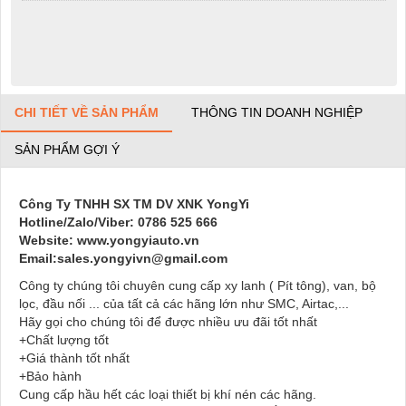
CHI TIẾT VỀ SẢN PHẨM
THÔNG TIN DOANH NGHIỆP
SẢN PHẨM GỢI Ý
Công Ty TNHH SX TM DV XNK YongYi
Hotline/Zalo/Viber: 0786 525 666
Website: www.yongyiauto.vn
Email:sales.yongyivn@gmail.com
Công ty chúng tôi chuyên cung cấp xy lanh ( Pít tông), van, bộ
lọc, đầu nối ... của tất cả các hãng lớn như SMC, Airtac,...
Hãy gọi cho chúng tôi để được nhiều ưu đãi tốt nhất
+Chất lượng tốt
+Giá thành tốt nhất
+Bảo hành
Cung cấp hầu hết các loại thiết bị khí nén các hãng.