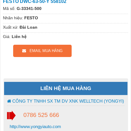
FESTO DWC-63-50-Y 558102
Mã số:
G-33341-500
Nhãn hiệu:
FESTO
Xuất xứ:
Đài Loan
Giá:
Liên hệ
EMAIL MUA HÀNG
LIÊN HỆ MUA HÀNG
CÔNG TY TNHH SX TM DV XNK WELLTECH (YONGYI)
0786 525 666
http://www.yongyiauto.com