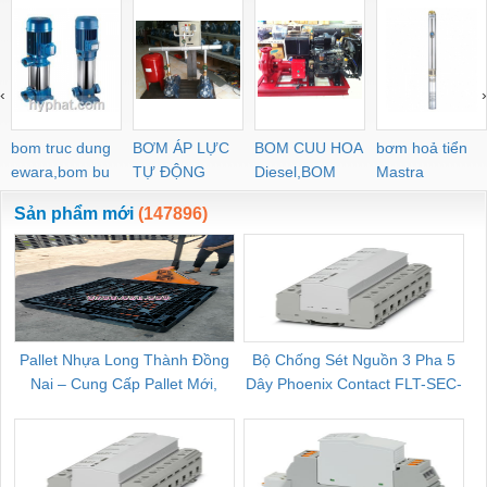
‹
›
bom truc dung
BƠM ÁP LỰC
BOM CUU HOA
bơm hoả tiển
ewara,bom bu
TỰ ĐỘNG
Diesel,BOM
Mastra
ewara
CHUA CHAY
Sản phẩm mới
(147896)
Pallet Nhựa Long Thành Đồng
Bộ Chống Sét Nguồn 3 Pha 5
Nai – Cung Cấp Pallet Mới,
Dây Phoenix Contact FLT-SEC-
C
Pallet Cũ Giá Tốt
P-T1-3S-264/50-FM - 2909589