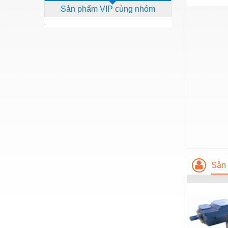
Sản phẩm VIP cùng nhóm
Dịch vụ - Thi công
Điện công nghiệp
Điện gia dụng
Điện Lạnh
Đóng tàu Thiết bị
Đúc chính xác Thiết bị
Dụng cụ cầm tay
Dụng cụ cắt gọt
Dụng cụ điện
Sản 
Dụng cụ đo
Gỗ - Trang thiết bị
Hàn cắt - Thiết bị