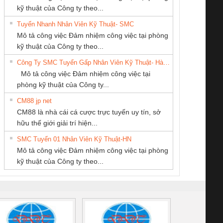
kỹ thuật của Công ty theo...
Tuyển Nhanh Nhân Viên Kỹ Thuật- SMC
CÔNG TY TNHH
CÔNG TY CỔ
Tan Dong Cang
 Le An Toàn
Bộ giám sát chuỗi
Bộ giám sát dòng
Bộ ng
Mô tả công việc Đảm nhiệm công việc tại phòng
THIẾT BỊ CÔNG
PHẦN DÂY VÀ
company LTD
enix Contact
tấm pin
điện chuỗi
ray W
kỹ thuật của Công ty theo...
NGHIỆP NIHON
CÁP ĐIỆN
6960 – PSR-
TRANSCLINIC 16I+
TRANSCLINIC 16I+
BAS 
Công Ty SMC Tuyển Gấp Nhân Viên Kỹ Thuật- Hà Nội
SETSUBI VIỆT
THƯỢNG ĐÌNH
SCP-
1K5 L (2433950000)
(2008130000)
(28
Mô tả công việc Đảm nhiệm công việc tại
NAM
/FSP/2X1/1X2
phòng kỹ thuật của Công ty...
CM88 jp net
Công ty TNHH
CÔNG TY CỔ
Công Ty TNHH
CM88 là nhà cái cá cược trực tuyến uy tín, sở
Thương Mại SX Ba
PHẦN TỰ ĐỘNG
Thiết Bị Điện Nam
iám sát chuỗi
Bộ chỉnh lưu nguồn
Nẹp nhôm chống
Bộ c
hữu thế giới giải trí hiện...
Miền
TIẾN HƯNG
Quốc Thịnh
tấm pin
điện TRANSCLINIC
trơn Đà Nẵng
giám 
SMC Tuyển 01 Nhân Viên Kỹ Thuật-HN
SCLINIC 16I+
BKE 1K5.4
Sola
Mô tả công việc Đảm nhiệm công việc tại phòng
 (2502520000)
(7791400879)2. Giá
TRAN
kỹ thuật của Công ty theo...
1K5.4