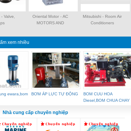
- Valve,
Oriental Motor - AC
Mitsubishi - Room Air
ps
MOTORS AND
Conditioners
GEARMOTORS
ẩm xem nhiều
dung ewara,bom
BƠM ÁP LỰC TỰ ĐỘNG
BOM CUU HOA
Diesel,BOM CHUA CHAY
Nhà cung cấp chuyên nghiệp