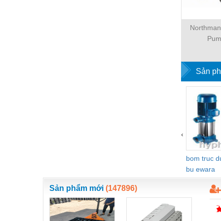
Hóa chất-Trang thiết bị
Kệ công nghiệp
Northman 
Khí nén - Thiết bị
Pum
Khuôn mẫu - Phụ tùng
Sản ph
Lọc công nghiệp
Máy công cụ - Phụ tùng
Mỏ - Trang thiết bị
Mô tơ - Hộp số
‹
Môi trường - Thiết bị
bom truc 
Nâng hạ - Trang thiết bị
bu ewara
Nội - Ngoại thất - văn phòng
Sản phẩm mới
(147896)
Nồi hơi - Trang thiết bị
Nông nghiệp - Thiết bị