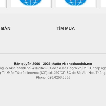
 BÁN
TÌM MUA
Bản quyền 2006 - 2026 thuộc về chodansinh.net
ng ký Kinh doanh số: 4102048591 do Sở Kế Hoạch và Đầu Tư cấp ng
ng Tin Điện Tử trên Internet (ICP) số: 297/GP-BC do Bộ Văn Hóa Thông
Phone: 028.6258.3536
Phòng trọ
|
https://bdsgroup.vn
https://kqxs123.com