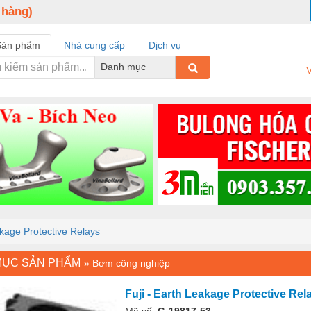
 hàng)
Sản phẩm
Nhà cung cấp
Dịch vụ
Danh mục
V
akage Protective Relays
MỤC SẢN PHẨM
»
Bơm công nghiệp
Fuji - Earth Leakage Protective Rel
Mã số:
G-19817-53