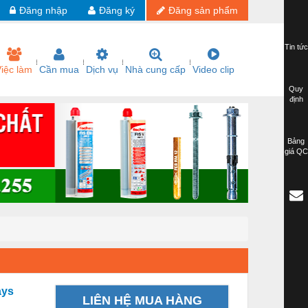
Đăng nhập
Đăng ký
Đăng sản phẩm
Tin tức
iệc làm
Cần mua
Dịch vụ
Nhà cung cấp
Video clip
Quy
định
Bảng
giá QC
ays
LIÊN HỆ MUA HÀNG