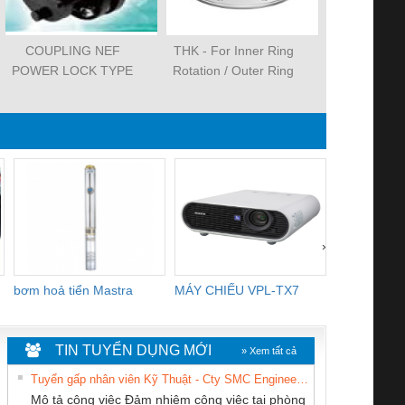
COUPLING NEF
THK - For Inner Ring
NACHI - NN 
POWER LOCK TYPE
Rotation / Outer Ring
(KHOÁ NỐI TRỤC NEF
Rotation
LOẠI KHOÁ TRỤC)
›
bơm hoả tiển Mastra
MÁY CHIẾU VPL-TX7
BOM DINH
WHITE
TIN TUYỂN DỤNG MỚI
» Xem tất cả
Tuyển gấp nhân viên Kỹ Thuật - Cty SMC Engineering
Mô tả công việc Đảm nhiệm công việc tại phòng