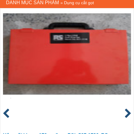
DANH MỤC SẢN PHẨM
»
Dụng cụ cắt gọt