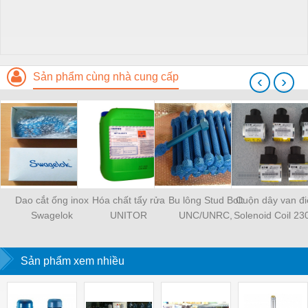
Sản phẩm cùng nhà cung cấp
‹
›
Dao cắt ống inox
Hóa chất tẩy rửa
Bu lông Stud Bolt
Cuộn dây van đi
Swagelok
UNITOR
UNC/UNRC,
Solenoid Coil 2
UNF/UNRF, 8UN
300AA00086A
Thread ASTM A193
MCSCJ230AG00
Sản phẩm xem nhiều
Gr.B7 c/w Heavy Hex
Maker: EATON 
Nuts ASTM A194 Gr.2H
- Plain or PTFE Coated
- Blue