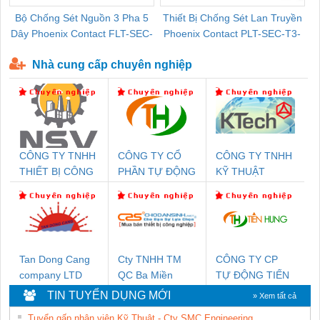
Bộ Chống Sét Nguồn 3 Pha 5
Thiết Bị Chống Sét Lan Truyền
B
Dây Phoenix Contact FLT-SEC-
Phoenix Contact PLT-SEC-T3-
P-T1-3S-440/35-FM - 2908264
230-FM-PT - 2907928
Nhà cung cấp chuyên nghiệp
CÔNG TY TNHH
CÔNG TY CỔ
CÔNG TY TNHH
THIẾT BỊ CÔNG
PHẦN TỰ ĐỘNG
KỸ THUẬT
NGHIỆP NIHON
TIẾN HƯNG
KTECH VIỆT
SETSUBI VIỆT
NAM
NAM
Tan Dong Cang
Cty TNHH TM
CÔNG TY CP
company LTD
QC Ba Miền
TỰ ĐỘNG TIẾN
HƯNG
TIN TUYỂN DỤNG MỚI
» Xem tất cả
Tuyển gấp nhân viên Kỹ Thuật - Cty SMC Engineering