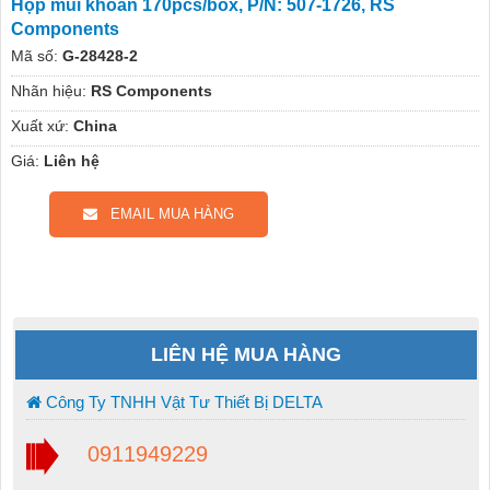
Hộp mũi khoan 170pcs/box, P/N: 507-1726, RS
Components
Mã số:
G-28428-2
Nhãn hiệu:
RS Components
Xuất xứ:
China
Giá:
Liên hệ
EMAIL MUA HÀNG
LIÊN HỆ MUA HÀNG
Công Ty TNHH Vật Tư Thiết Bị DELTA
0911949229