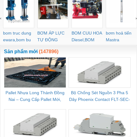
‹
›
bom truc dung
BƠM ÁP LỰC
BOM CUU HOA
bơm hoả tiển
ewara,bom bu
TỰ ĐỘNG
Diesel,BOM
Mastra
ewara
CHUA CHAY
Sản phẩm mới
(147896)
Pallet Nhựa Long Thành Đồng
Bộ Chống Sét Nguồn 3 Pha 5
Nai – Cung Cấp Pallet Mới,
Dây Phoenix Contact FLT-SEC-
C
Pallet Cũ Giá Tốt
P-T1-3S-264/50-FM - 2909589