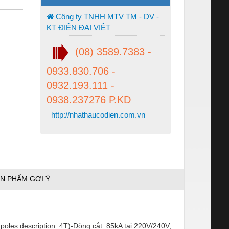
Công ty TNHH MTV TM - DV -
KT ĐIỆN ĐẠI VIỆT
(08) 3589.7383 -
0933.830.706 -
0932.193.111 -
0938.237276 P.KD
http://nhathaucodien.com.vn
N PHẨM GỢI Ý
les description: 4T)-Dòng cắt: 85kA tại 220V/240V,