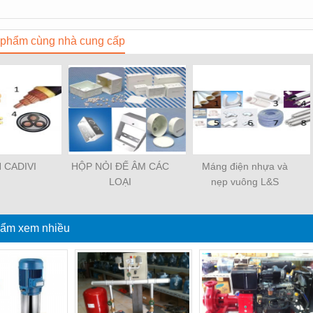
phẩm cùng nhà cung cấp
 CADIVI
HỘP NỎI ĐẾ ÂM CÁC
Máng điện nhựa và
LOẠI
nẹp vuông L&S
ẩm xem nhiều