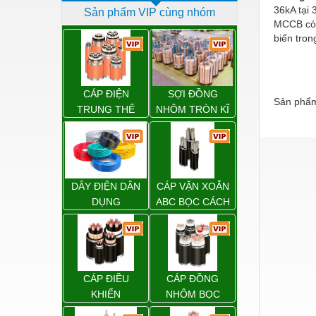
36kA tại
Sản phẩm VIP cùng nhóm
Dịch vụ - Thi công
MCCB có 
biến tron
Điện công nghiệp
Điện gia dụng
Điện Lạnh
CÁP ĐIỆN
SỢI ĐỒNG
Sản phẩm
TRUNG THẾ
NHÔM TRÒN KĨ
Đóng tàu Thiết bị
THUẬT ĐIỆN
Đúc chính xác Thiết bị
Dụng cụ cầm tay
DÂY ĐIỆN DÂN
CÁP VẶN XOẮN
Dụng cụ cắt gọt
DỤNG
ABC BỌC CÁCH
ĐIỆN XLPE
Dụng cụ điện
Dụng cụ đo
Gỗ - Trang thiết bị
CÁP ĐIỀU
CÁP ĐỒNG
Hàn cắt - Thiết bị
KHIỂN
NHÔM BỌC