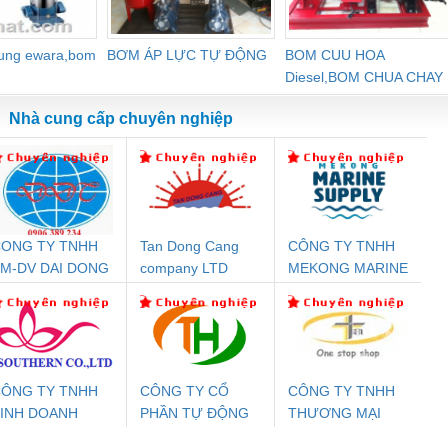
dung ewara,bom
BƠM ÁP LỰC TỰ ĐỘNG
BOM CUU HOA
Diesel,BOM CHUA CHAY
Nhà cung cấp chuyên nghiệp
ONG TY TNHH
Tan Dong Cang
CÔNG TY TNHH
Đệm An Toàn
Rơ Le An Toàn
Bộ Lặp Tín Hiệu
Rơ
M-DV DAI DONG
company LTD
MEKONG MARINE
nix Contact
Phoenix Contact
PROFIBUS Phoenix
Pho
THANH
SUPPLY
PC20-1NO-
PSR-SCP-
Contact PSI-REP-
298
24DC-SP -
24UC/ESL4/3X1/1X2/B
PROFIBUS/12MB -
700578
- 2981059
2708863
24DC
ÔNG TY TNHH
CÔNG TY CỔ
CÔNG TY TNHH
INH DOANH
PHẦN TỰ ĐỘNG
THƯƠNG MẠI
ưu Điện AC
Mô-đun Ắc Quy UPS
Rơ Le An Toàn
Bộ g
ỊCH VỤ XNK
TIẾN HƯNG
THIÊN ÂN VIỆT
 Suất Cao
Phoenix Contact
Phoenix Contact