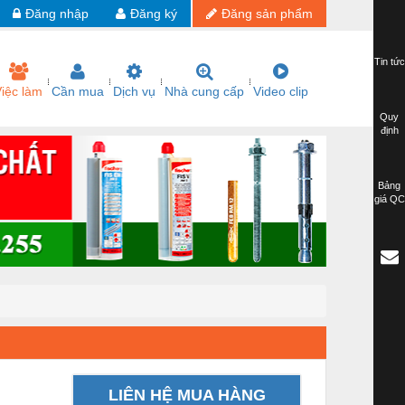
Đăng nhập
Đăng ký
Đăng sản phẩm
Tin tức
iệc làm
Cần mua
Dịch vụ
Nhà cung cấp
Video clip
Quy
định
Bảng
giá QC
LIÊN HỆ MUA HÀNG