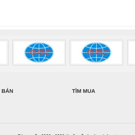
PHƯƠNG NAM
NAM
nix Contact
QUINT-HP-
2981059 – PSR-
TRAN
INT-HP-
BAT/PB/48DC/7.0AH/PT
SCP-
1K5 H
0AC/2.5KVA/PT
- 1133819
24UC/ESL4/3X1/1X2/B
 1136815
 BÁN
TÌM MUA