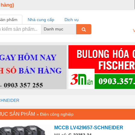
 hàng)
Sản phẩm
Nhà cung cấp
Dịch vụ
Danh mục
V
CHNEIDER
MỤC SẢN PHẨM
»
Điện công nghiệp
MCCB LV429657-SCHNEIDER
Mã số:
G-22352-34