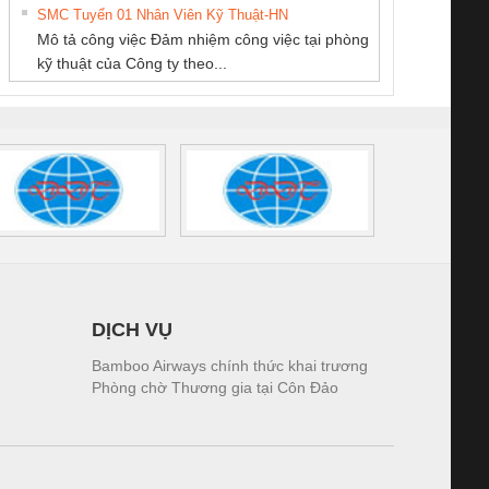
THUẬT ĐIỆN CƠ
SMC Tuyển 01 Nhân Viên Kỹ Thuật-HN
SCLINIC 16I+
BKE 1K5.4
Sola
GIA HƯNG PHÁT
Mô tả công việc Đảm nhiệm công việc tại phòng
 (2502520000)
(7791400879)2. Giá
TRAN
kỹ thuật của Công ty theo...
1K5.4
DỊCH VỤ
Bamboo Airways chính thức khai trương
Phòng chờ Thương gia tại Côn Đảo