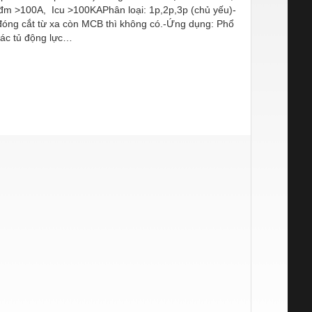
Iđm >100A, Icu >100KAPhân loại: 1p,2p,3p (chủ yếu)-
đóng cắt từ xa còn MCB thì không có.-Ứng dụng: Phổ
các tủ động lực…