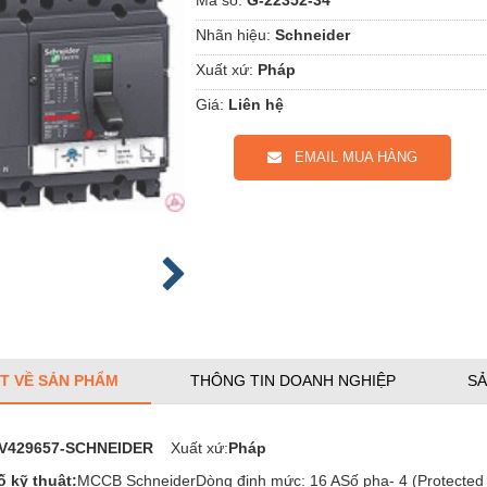
Nhãn hiệu:
Schneider
Xuất xứ:
Pháp
Giá:
Liên hệ
EMAIL MUA HÀNG
ẾT VỀ SẢN PHẨM
THÔNG TIN DOANH NGHIỆP
SẢ
V429657-SCHNEIDER
Xuất xứ:
Pháp
 kỹ thuật:
MCCB SchneiderDòng định mức: 16 ASố pha- 4 (Protected po