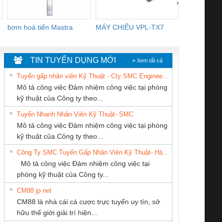
›
bơm hoả tiển Mastra
MÁY CHIẾU VPL-TX7
BOM DINH
WHITE
TIN TUYỂN DỤNG MỚI
» Xem tất cả
Tuyển gấp nhân viên Kỹ Thuật - Cty SMC Engineering
Mô tả công việc Đảm nhiệm công việc tại phòng
kỹ thuật của Công ty theo...
Tuyển Nhanh Nhân Viên Kỹ Thuật- SMC
CÔNG TY CỔ
CÔNG TY TNHH
Công Ty TNHH
 Le An Toàn
Bộ giám sát chuỗi
Bộ giám sát dòng
Bộ ng
Mô tả công việc Đảm nhiệm công việc tại phòng
PHẦN DÂY VÀ
KỸ THUẬT KTECH
Thiết Bị Điện Nam
enix Contact
tấm pin
điện chuỗi
ray W
kỹ thuật của Công ty theo...
CÁP ĐIỆN
VIỆT NAM
Quốc Thịnh
6960 – PSR-
TRANSCLINIC 16I+
TRANSCLINIC 16I+
BAS 
Công Ty SMC Tuyển Gấp Nhân Viên Kỹ Thuật- Hà Nội
THƯỢNG ĐÌNH
SCP-
1K5 L (2433950000)
(2008130000)
(28
Mô tả công việc Đảm nhiệm công việc tại
/FSP/2X1/1X2
phòng kỹ thuật của Công ty...
CM88 jp net
CÔNG TY CP TỰ
Cty TNHH TM QC
CÔNG TY TNHH
CM88 là nhà cái cá cược trực tuyến uy tín, sở
ĐỘNG TIẾN
Ba Miền
THƯƠNG MẠI
iám sát chuỗi
Bộ chỉnh lưu nguồn
Nẹp nhôm chống
Bộ c
hữu thế giới giải trí hiện...
HƯNG
DỊCH VỤ KỸ
tấm pin
điện TRANSCLINIC
trơn Đà Nẵng
giám 