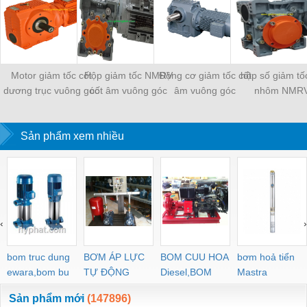
Motor giảm tốc cốt
Hộp giảm tốc NMRV
Động cơ giảm tốc cốt
hộp số giảm tố
dương trục vuông góc
cốt âm vuông góc
âm vuông góc
nhôm NMR
Sản phẩm xem nhiều
‹
›
bom truc dung
BƠM ÁP LỰC
BOM CUU HOA
bơm hoả tiển
ewara,bom bu
TỰ ĐỘNG
Diesel,BOM
Mastra
ewara
CHUA CHAY
Sản phẩm mới
(147896)