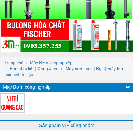
Trang chủ
Máy Bơm công nghiệp
Bơm đầu liền( Gang & inox) | Máy bơm teco | Đại lý máy bơm
teco chính hiệu
Máy Bơm công nghiệp
Sản phẩm VIP cùng nhóm