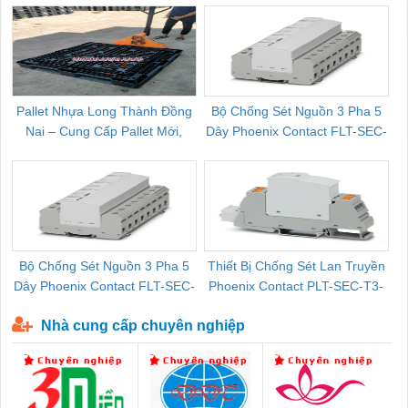
Pallet Nhựa Long Thành Đồng
Bộ Chống Sét Nguồn 3 Pha 5
Nai – Cung Cấp Pallet Mới,
Dây Phoenix Contact FLT-SEC-
C
Pallet Cũ Giá Tốt
P-T1-3S-264/50-FM - 2909589
Bộ Chống Sét Nguồn 3 Pha 5
Thiết Bị Chống Sét Lan Truyền
B
Dây Phoenix Contact FLT-SEC-
Phoenix Contact PLT-SEC-T3-
P-T1-3S-440/35-FM - 2908264
230-FM-PT - 2907928
Nhà cung cấp chuyên nghiệp