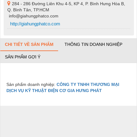
284 - 286 Đường Liên Khu 4-5, KP 4, P. Bình Hưng Hòa B,
Q. Bình Tân, TP.HCM
info@giahungphatco.com
http://giahungphatco.com
CHI TIẾT VỀ SẢN PHẨM
THÔNG TIN DOANH NGHIỆP
SẢN PHẨM GỢI Ý
Sản phẩm doanh nghiệp:
CÔNG TY TNHH THƯƠNG MẠI
DỊCH VỤ KỸ THUẬT ĐIỆN CƠ GIA HƯNG PHÁT