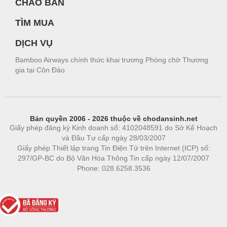
CHÀO BÁN
TÌM MUA
DỊCH VỤ
Bamboo Airways chính thức khai trương Phòng chờ Thương
gia tại Côn Đảo
Bản quyền 2006 - 2026 thuộc về chodansinh.net
Giấy phép đăng ký Kinh doanh số: 4102048591 do Sở Kế Hoạch
và Đầu Tư cấp ngày 28/03/2007
Giấy phép Thiết lập trang Tin Điện Tử trên Internet (ICP) số:
297/GP-BC do Bộ Văn Hóa Thông Tin cấp ngày 12/07/2007
Phone: 028.6258.3536
Phòng trọ
|
https://bdsgroup.vn
https://kqxs123.com