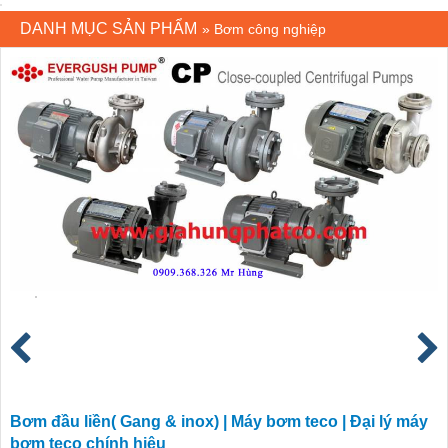
DANH MỤC SẢN PHẨM
»
Bơm công nghiệp
Bơm đầu liền( Gang & inox) | Máy bơm teco | Đại lý máy
bơm teco chính hiệu