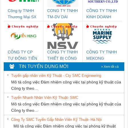
Công ty TNHH
CONG TY TNHH
CÔNG TY TNHH
Thương Mại SX
TM-DV DAI
KINH DOANH
Ba Miền
DONG THANH
DỊCH VỤ XNK
PHƯƠNG NAM
CÔNG TY CP
CÔNG TY TNHH
CÔNG TY TNHH
TỰ ĐỘNG TIẾN
THIẾT BỊ CÔNG
MEKONG
HƯNG
NGHIỆP NIHON
MARINE
TIN TUYỂN DỤNG MỚI
» Xem tất cả
SETSUBI VIỆT
SUPPLY
Tuyển gấp nhân viên Kỹ Thuật - Cty SMC Engineering
NAM
Mô tả công việc Đảm nhiệm công việc tại phòng kỹ thuật của
Công ty theo...
Tuyển Nhanh Nhân Viên Kỹ Thuật- SMC
Mô tả công việc Đảm nhiệm công việc tại phòng kỹ thuật của
Công ty theo...
Công Ty SMC Tuyển Gấp Nhân Viên Kỹ Thuật- Hà Nội
Mô tả công việc Đảm nhiệm công việc tại phòng kỹ thuật