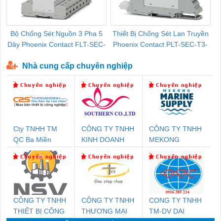
Bộ Chống Sét Nguồn 3 Pha 5
Thiết Bị Chống Sét Lan Truyền
B
Dây Phoenix Contact FLT-SEC-
Phoenix Contact PLT-SEC-T3-
P-T1-3S-440/35-FM - 2908264
230-FM-PT - 2907928
Nhà cung cấp chuyên nghiệp
Cty TNHH TM
CÔNG TY TNHH
CÔNG TY TNHH
QC Ba Miền
KINH DOANH
MEKONG
DỊCH VỤ XNK
MARINE
PHƯƠNG NAM
SUPPLY
CÔNG TY TNHH
CÔNG TY TNHH
CONG TY TNHH
THIẾT BỊ CÔNG
THƯƠNG MẠI
TM-DV DAI