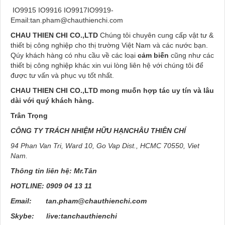
IO9915 IO9916 IO9917IO9919-
Email:tan.pham@chauthienchi.com
CHAU THIEN CHI CO.,LTD
Chúng tôi chuyên cung cấp vật tư &
thiết bị công nghiệp cho thị trường Việt Nam và các nước bạn.
Qúy
khách hàng
có nhu cầu về các loại
cảm biến
cũng như các
thiết bị công nghiệp khác xin vui lòng liên hệ với chúng tôi để
được tư vấn và phục vụ tốt nhất.
CHAU THIEN CHI CO.,LTD mong muốn hợp tác uy tín và lâu
dài với quý khách hàng.
Trân Trọng
CÔNG TY TRÁCH NHIỆM HỮU HẠNCHÂU THIÊN CHÍ
94 Phan Van Tri, Ward 10, Go Vap Dist., HCMC 70550, Viet
Nam.
Thông tin liên hệ: Mr.Tân
HOTLINE: 0909 04 13 11
Email: tan.pham@chauthienchi.com
Skybe: live:tanchauthienchi