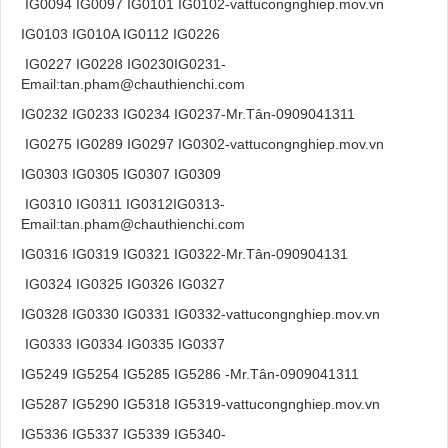
IG0094 IG0097 IG0101 IG0102-vattucongnghiep.mov.vn
IG0103 IG010A IG0112 IG0226
IG0227 IG0228 IG0230IG0231-
Email:tan.pham@chauthienchi.com
IG0232 IG0233 IG0234 IG0237-Mr.Tân-0909041311
IG0275 IG0289 IG0297 IG0302-vattucongnghiep.mov.vn
IG0303 IG0305 IG0307 IG0309
IG0310 IG0311 IG0312IG0313-
Email:tan.pham@chauthienchi.com
IG0316 IG0319 IG0321 IG0322-Mr.Tân-090904131
IG0324 IG0325 IG0326 IG0327
IG0328 IG0330 IG0331 IG0332-vattucongnghiep.mov.vn
IG0333 IG0334 IG0335 IG0337
IG5249 IG5254 IG5285 IG5286 -Mr.Tân-0909041311
IG5287 IG5290 IG5318 IG5319-vattucongnghiep.mov.vn
IG5336 IG5337 IG5339 IG5340-