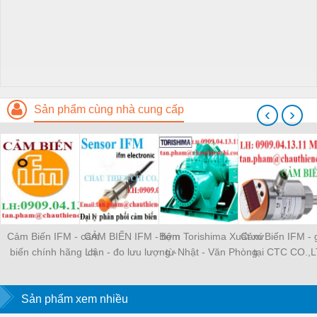
Sản phẩm cùng nhà cung cấp
‹
›
Cảm Biến IFM - cảm
CẢM BIẾN IFM - tiệm
Bơm Torishima Xuất xứ
Cảm Biến IFM - g
biến chính hãng Lh
cận - đo lưu lượng -
từ Nhật - Văn Phòng
tại CTC CO.,
0909041311
điện từ ctc co.,ltd
Torishima Tại VN
Sản phẩm xem nhiều