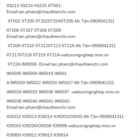
IIS213 IIS214 IIS215 IIT001-
Email:tan.pham@chauthienchi.com
IIT002 IIT200 IIT202IIT204IIT205-Mr.Tân-0909041311
IIT206 IIT207 IIT208 IIT209-
Email:tan.pham@chauthienchi.com
IIT20A IIT210 IIT212IIT213 IIT216-Mr.Tân-0909041311
IIT217IIT218 IIT219 IIT21A-vattucongnghiep.mov.vn
IIT22A IM0058- Email:tan.pham@chauthienchi.com
IM3500 IM500A IM5019 IM501
A IM5020 IM5022 IM5024 IM5027-Mr.Tân-0909041311
IM502A IM5033 IM5036 IM5037 -vattucongnghiep.mov.vn
IM5038 IM5040 IM5041 IM5042-
Email:tan.pham@chauthienchi.com
IO5012 IO5013 IO5014 IO9201IO9202-Mr.Tân-0909041311
IO9203 IO9205IO9208 IO9908-vattucongnghiep.mov.vn
IO9909 IO9912 IO9913 IO9914