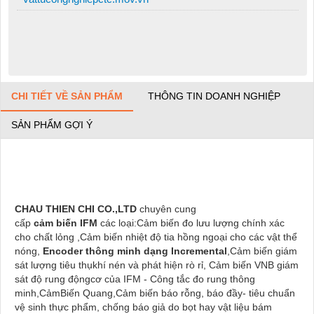
CHI TIẾT VỀ SẢN PHẨM
THÔNG TIN DOANH NGHIỆP
SẢN PHẨM GỢI Ý
CHAU THIEN CHI CO.,LTD
chuyên cung
c
ấp
c
ảm
bi
ến
IFM
các loại:
Cảm biến đo lưu lượng chính xác
cho chất lỏng
,
Cảm biến nhiệt độ tia hồng ngoại cho các vật thể
nóng
,
Encoder thông minh dạng Incremental
,Cảm biến g
iám
sát lượng tiêu thụkhí nén và phát hiện rò rỉ
,
Cảm biến VNB giám
sát độ rung độngcơ của IFM - Công tắc đo rung thông
minh
,
CảmBiến Quang
,
Cảm biến báo rỗng, báo đầy
-
tiêu chuẩn
vệ sinh thực phẩm, chống báo giả do bọt hay vật liệu bám