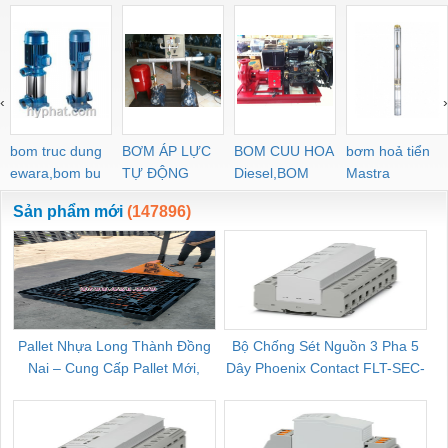
‹
›
bom truc dung
BƠM ÁP LỰC
BOM CUU HOA
bơm hoả tiển
ewara,bom bu
TỰ ĐỘNG
Diesel,BOM
Mastra
ewara
CHUA CHAY
Sản phẩm mới
(147896)
Pallet Nhựa Long Thành Đồng
Bộ Chống Sét Nguồn 3 Pha 5
Nai – Cung Cấp Pallet Mới,
Dây Phoenix Contact FLT-SEC-
C
Pallet Cũ Giá Tốt
P-T1-3S-264/50-FM - 2909589