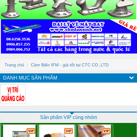
Trang chủ
Cảm Biến IFM - giá tốt tại CTC CO.,LTD
DANH MỤC SẢN PHẨM
Sản phẩm VIP cùng nhóm