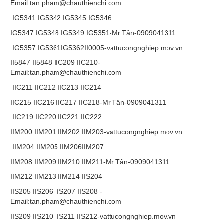
Email:tan.pham@chauthienchi.com
IG5341 IG5342 IG5345 IG5346
IG5347 IG5348 IG5349 IG5351-Mr.Tân-0909041311
IG5357 IG5361IG5362II0005-vattucongnghiep.mov.vn
II5847 II5848 IIC209 IIC210-
Email:tan.pham@chauthienchi.com
IIC211 IIC212 IIC213 IIC214
IIC215 IIC216 IIC217 IIC218-Mr.Tân-0909041311
IIC219 IIC220 IIC221 IIC222
IIM200 IIM201 IIM202 IIM203-vattucongnghiep.mov.vn
IIM204 IIM205 IIM206IIM207
IIM208 IIM209 IIM210 IIM211-Mr.Tân-0909041311
IIM212 IIM213 IIM214 IIS204
IIS205 IIS206 IIS207 IIS208 -
Email:tan.pham@chauthienchi.com
IIS209 IIS210 IIS211 IIS212-vattucongnghiep.mov.vn