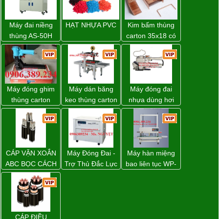
Máy đai niềng
HẠT NHỰA PVC
Kim bấm thùng
thùng AS-50H
carton 35x18 có
Wellpack
sẵn giá rẻ toàn
quốc
Máy đóng ghim
Máy dán băng
Máy đóng đai
thùng carton
keo thùng carton
nhựa dùng hơi
dùng khí nén giá
WP-5050RL
khí nén WP-20
tốt
chính hãng
CÁP VẶN XOẮN
Máy Đóng Đai -
Máy hàn miệng
ABC BỌC CÁCH
Trợ Thủ Đắc Lực
bao liên tục WP-
ĐIỆN XLPE
Cho Mọi Doanh
1200V chính
Nghiệp Trong
hãng giá tốt
Khâu Đóng Gói
CÁP ĐIỀU