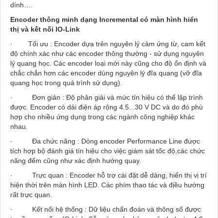
dính
….
Encoder thông minh dạng Incremental
có màn hình hiển
thị và kết nối IO-Link
·
Tối ưu : Encoder dựa trên nguyên lý cảm ứng từ, cam kết
độ chính xác như các encoder thông thường - sử dụng nguyên
lý quang học. Các encoder loại mới này cũng cho độ ổn định và
chắc chắn hơn các encoder dùng nguyên lý đĩa quang (vỡ đĩa
quang học trong quá trình sử dụng).
·
Đơn giản : Độ phân giải và mức tín hiệu có thể lập trình
được. Encoder có dải điện áp rộng 4.5...30 V DC và do đó phù
hợp cho nhiều ứng dụng trong các ngành công nghiệp khác
nhau.
·
Đa chức năng : Dòng encoder Performance Line được
tích hợp bộ đánh giá tín hiệu cho việc giám sát tốc độ,các chức
năng đếm cũng như xác định hướng quay.
·
Trực quan : Encoder hỗ trợ cài đặt dễ dàng, hiển thị vị trí
hiện thời trên màn hình LED. Các phím thao tác và địều hướng
rất trực quan.
·
Kết nối hệ thống : Dữ liệu chẩn đoán và thông số được