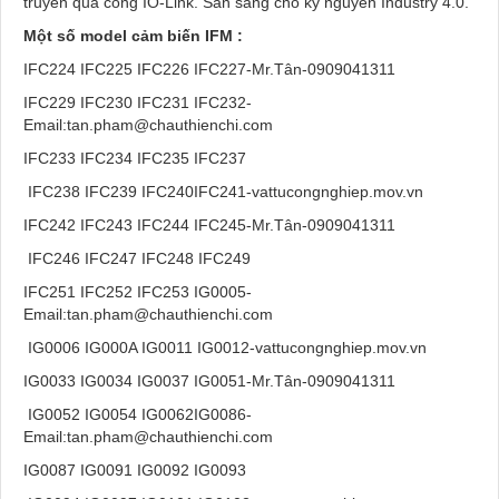
truyền qua cổng IO-Link. Sẵn sàng cho kỷ nguyên Industry 4.0.
Một số model cảm bi
ến
IFM :
IFC224 IFC225 IFC226 IFC227-Mr.Tân-0909041311
IFC229 IFC230 IFC231 IFC232-
Email:tan.pham@chauthienchi.com
IFC233 IFC234 IFC235 IFC237
IFC238 IFC239 IFC240IFC241-vattucongnghiep.mov.vn
IFC242 IFC243 IFC244 IFC245-Mr.Tân-0909041311
IFC246 IFC247 IFC248 IFC249
IFC251 IFC252 IFC253 IG0005-
Email:tan.pham@chauthienchi.com
IG0006 IG000A IG0011 IG0012-vattucongnghiep.mov.vn
IG0033 IG0034 IG0037 IG0051-Mr.Tân-0909041311
IG0052 IG0054 IG0062IG0086-
Email:tan.pham@chauthienchi.com
IG0087 IG0091 IG0092 IG0093