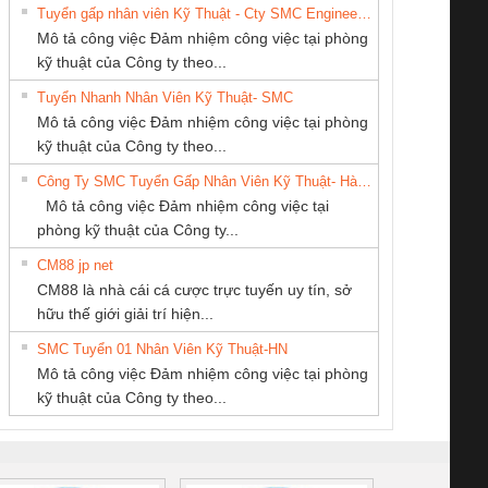
Tuyển gấp nhân viên Kỹ Thuật - Cty SMC Engineering
Mô tả công việc Đảm nhiệm công việc tại phòng
kỹ thuật của Công ty theo...
Tuyển Nhanh Nhân Viên Kỹ Thuật- SMC
CÔNG TY CP TỰ
CÔNG TY CỔ
Tan Dong Cang
 Le An Toàn
Bộ giám sát chuỗi
Bộ giám sát dòng
Bộ ng
Mô tả công việc Đảm nhiệm công việc tại phòng
ĐỘNG TIẾN
PHẦN TỰ ĐỘNG
company LTD
enix Contact
tấm pin
điện chuỗi
ray W
kỹ thuật của Công ty theo...
HƯNG
TIẾN HƯNG
6960 – PSR-
TRANSCLINIC 16I+
TRANSCLINIC 16I+
BAS 
Công Ty SMC Tuyển Gấp Nhân Viên Kỹ Thuật- Hà Nội
SCP-
1K5 L (2433950000)
(2008130000)
(28
Mô tả công việc Đảm nhiệm công việc tại
/FSP/2X1/1X2
phòng kỹ thuật của Công ty...
CM88 jp net
CÔNG TY TNHH
CÔNG TY TNHH
CONG TY TNHH
CM88 là nhà cái cá cược trực tuyến uy tín, sở
THIẾT BỊ CÔNG
KINH DOANH
TM-DV DAI DONG
iám sát chuỗi
Bộ chỉnh lưu nguồn
Nẹp nhôm chống
Bộ c
hữu thế giới giải trí hiện...
NGHIỆP NIHON
DỊCH VỤ XNK
THANH
tấm pin
điện TRANSCLINIC
trơn Đà Nẵng
giám 
SETSUBI VIỆT
PHƯƠNG NAM
SMC Tuyển 01 Nhân Viên Kỹ Thuật-HN
SCLINIC 16I+
BKE 1K5.4
Sola
NAM
Mô tả công việc Đảm nhiệm công việc tại phòng
 (2502520000)
(7791400879)2. Giá
TRAN
kỹ thuật của Công ty theo...
1K5.4