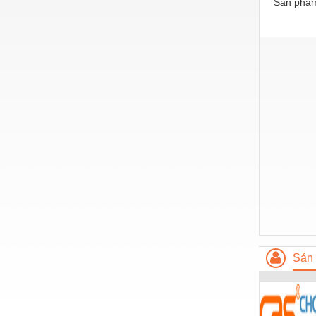
Sản phẩm
Nước-Vật tư thiết bị
Phốt cơ khí
Sắt, thép, inox các loại
Thí nghiệm-Trang thiết bị
Thiết bị chiếu sáng
Thiết bị chống sét
Thiết bị an ninh
Thiết bị công nghiệp
Thiết bị công trình
Thiết bị điện
Sản 
Thiết bị giáo dục
Thiết bị khác