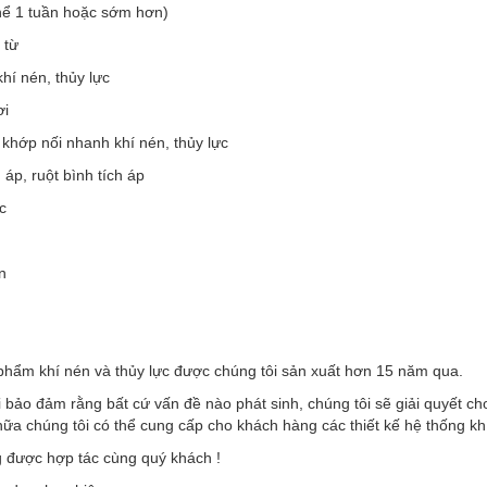
thể 1 tuần hoặc sớm hơn)
 từ
khí nén, thủy lực
ơi
 khớp nối nhanh khí nén, thủy lực
h áp, ruột bình tích áp
c
n
phẩm khí nén và thủy lực được chúng tôi sản xuất hơn 15 năm qua.
 bảo đảm rằng bất cứ vấn đề nào phát sinh, chúng tôi sẽ giải quyết c
ữa chúng tôi có thể cung cấp cho khách hàng các thiết kế hệ thống kh
 được hợp tác cùng quý khách !