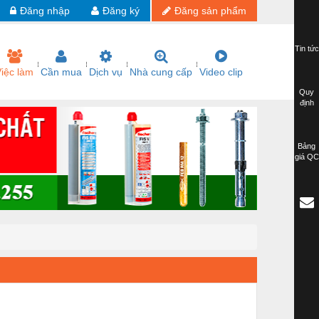
Đăng nhập
Đăng ký
Đăng sản phẩm
Tin tức
iệc làm
Cần mua
Dịch vụ
Nhà cung cấp
Video clip
Quy
định
Bảng
giá QC