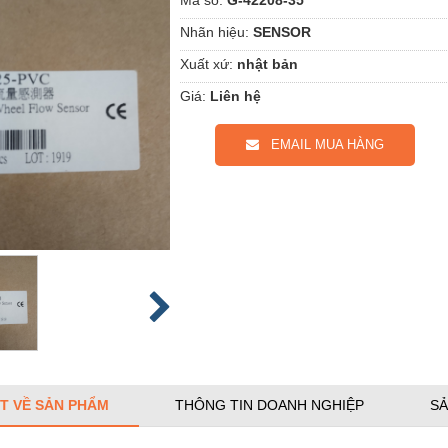
Nhãn hiệu:
SENSOR
Xuất xứ:
nhật bản
Giá:
Liên hệ
EMAIL MUA HÀNG
ẾT VỀ SẢN PHẨM
THÔNG TIN DOANH NGHIỆP
SẢ