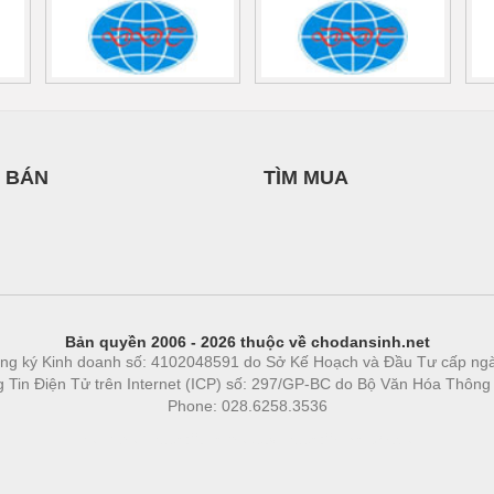
 BÁN
TÌM MUA
Bản quyền 2006 - 2026 thuộc về chodansinh.net
ng ký Kinh doanh số: 4102048591 do Sở Kế Hoạch và Đầu Tư cấp ng
ng Tin Điện Tử trên Internet (ICP) số: 297/GP-BC do Bộ Văn Hóa Thông
Phone: 028.6258.3536
Phòng trọ
|
https://bdsgroup.vn
https://kqxs123.com