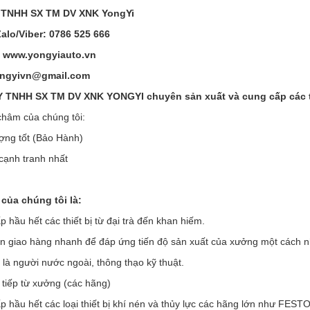
 TNHH SX TM DV XNK YongYi
Zalo/Viber: 0786 525 666
: www.yongyiauto.vn
ongyivn@gmail.com
TNHH SX TM DV XNK YONGYI chuyên sản xuất và cung cấp các thi
hâm của chúng tôi:
ợng tốt (Bảo Hành)
 cạnh tranh nhất
của chúng tôi là:
 hầu hết các thiết bị từ đại trà đến khan hiếm.
an giao hàng nhanh để đáp ứng tiến độ sản xuất của xưởng một cách 
 là người nước ngoài, thông thạo kỹ thuật.
 tiếp từ xưởng (các hãng)
p hầu hết các loại thiết bị khí nén và thủy lực các hãng lớn như F