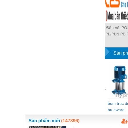
Thiết bị làm sạch
Thiết bị sơn - Sơn
Thiết bị nhà bếp
Đầu nối P
Thiết bị nhiệt
PL/PLN PB 
PH PH2 PH
Thiêt bị PCCC
PLF PMF P
SCA SAFS 
Sản ph
Thiết bị truyền động
HVSF PU 
Thiết bị văn phòng
PM PLM P
HVFF PLJ 
Thiết bị viễn thông
PEG PW P
PYJW SL
Thủy lực-Thiết bị
‹
POC-C
Thủy sản - Trang thiết bị
bom truc 
Tự động hoá
bu ewara
Van - Co các loại
Sản phẩm mới
(147896)
Vật liệu mài mòn