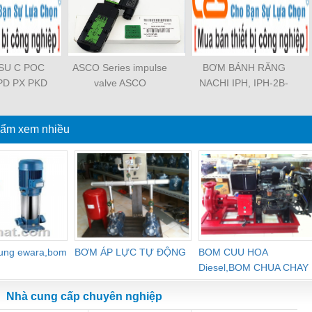
OSU C POC
ASCO Series impulse
BƠM BÁNH RĂNG
PD PX PKD
valve ASCO
NACHI IPH, IPH-2B-
3 PCF PLL
SCG353A043 ASCO
6.5-11, IPH-5B-40-21,
TL SL SS
SCG353A044 ASCO
IPH-2A-5-11, IPH-5A-
SASF HVFS
ẩm xem nhiều
SCG353A047 ASCO
50, IPH-3A-13-LT-20,
PV PE PY
SCG353A050 ASCO
IPH-5B-50-LT-11, IPH-
ZA PK PA
SCG353A051 ASCO
4A-32-LT-20, IPH-6B-
PYJ PP PG
SXE353.060
100-L-11, IPH-5A-40-
GJ PPGJ
11
-C PC-C
 PL-C
dung ewara,bom
BƠM ÁP LỰC TỰ ĐỘNG
BOM CUU HOA
Diesel,BOM CHUA CHAY
Nhà cung cấp chuyên nghiệp