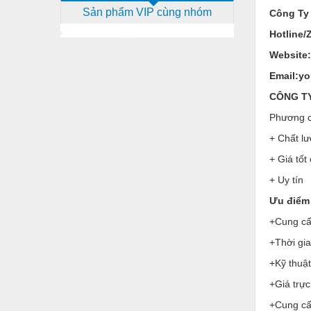
Sản phẩm VIP cùng nhóm
Công Ty
Dịch vụ - Thi công
Hotline/
Điện công nghiệp
Website
Điện gia dụng
Email:y
Điện Lạnh
CÔNG TY 
Đóng tàu Thiết bị
Phương c
+ Chất lư
Đúc chính xác Thiết bị
+ Giá tốt
Dụng cụ cầm tay
+ Uy tín
Dụng cụ cắt gọt
Ưu điểm 
Dụng cụ điện
+Cung cấp
Dụng cụ đo
+Thời gi
+Kỹ thuật
Gỗ - Trang thiết bị
+Giá trực
Hàn cắt - Thiết bị
+Cung cấ