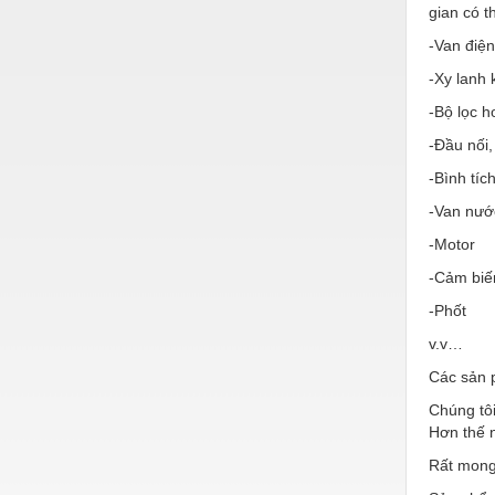
Hóa chất-Trang thiết bị
gian có 
Kệ công nghiệp
-Van điện
-Xy lanh 
Khí nén - Thiết bị
-Bộ lọc h
Khuôn mẫu - Phụ tùng
-Đầu nối,
Lọc công nghiệp
-Bình tíc
Máy công cụ - Phụ tùng
-Van nướ
Mỏ - Trang thiết bị
-Motor
-Cảm biế
Mô tơ - Hộp số
-Phốt
Môi trường - Thiết bị
v.v…
Nâng hạ - Trang thiết bị
Các sản 
Nội - Ngoại thất - văn phòng
Chúng tôi
Hơn thế n
Nồi hơi - Trang thiết bị
Rất mong
Nông nghiệp - Thiết bị