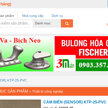
 hàng)
Sản phẩm
Nhà cung cấp
Dịch vụ
Danh mục
V
OR) KTP-25-PVC
MỤC SẢN PHẨM
»
Thiết bị công nghiệp
CẢM BIẾN (SENSOR) KTP-25-PVC
Mã số:
G-42208-35