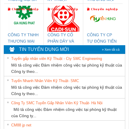
Ba Miền
KTECH VIỆT
THIÊN ÂN VIỆT
NAM
NAM
CÔNG TY TNHH
CÔNG TY CỔ
CÔNG TY CP
THƯƠNG MẠI
PHẦN DÂY VÀ
TỰ ĐỘNG TIẾN
DỊCH VỤ KỸ
CÁP ĐIỆN
HƯNG
TIN TUYỂN DỤNG MỚI
» Xem tất cả
THUẬT ĐIỆN CƠ
THƯỢNG ĐÌNH
Tuyển gấp nhân viên Kỹ Thuật - Cty SMC Engineering
GIA HƯNG PHÁT
Mô tả công việc Đảm nhiệm công việc tại phòng kỹ thuật của
Công ty theo...
Tuyển Nhanh Nhân Viên Kỹ Thuật- SMC
Mô tả công việc Đảm nhiệm công việc tại phòng kỹ thuật của
Công ty theo...
Công Ty SMC Tuyển Gấp Nhân Viên Kỹ Thuật- Hà Nội
Mô tả công việc Đảm nhiệm công việc tại phòng kỹ thuật
của Công ty...
CM88 jp net