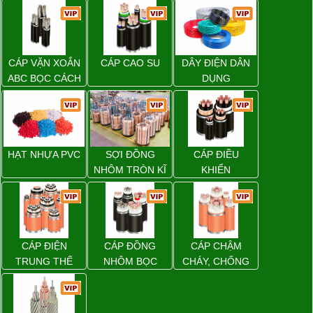
CÁP VẶN XOẮN
CÁP CAO SU
DÂY ĐIỆN DÂN
ABC BỌC CÁCH
DỤNG
ĐIỆN XLPE
HẠT NHỰA PVC
SỢI ĐỒNG
CÁP ĐIỀU
NHÔM TRÒN KĨ
KHIỂN
THUẬT ĐIỆN
CÁP ĐIỆN
CÁP ĐỒNG
CÁP CHẬM
TRUNG THẾ
NHÔM BỌC
CHÁY, CHỐNG
CHÁY