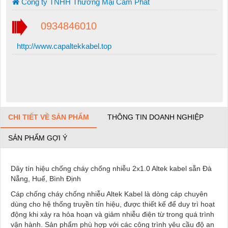
Công ty TNHH Thương Mại Cẩm Phát
0934846010
http://www.capaltekkabel.top
CHI TIẾT VỀ SẢN PHẨM
THÔNG TIN DOANH NGHIỆP
SẢN PHẨM GỢI Ý
Dây tín hiệu chống cháy chống nhiễu 2x1.0 Altek kabel sẵn Đà
Nẵng, Huế, Bình Định
Cáp chống cháy chống nhiễu Altek Kabel là dòng cáp chuyên
dùng cho hệ thống truyền tín hiệu, được thiết kế để duy trì hoạt
động khi xảy ra hỏa hoạn và giảm nhiễu điện từ trong quá trình
vận hành. Sản phẩm phù hợp với các công trình yêu cầu độ an