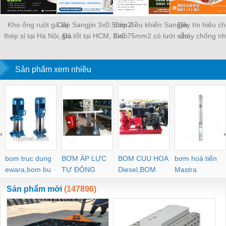
Kho ống ruột gà lõi
Cáp Sangjin 3x0.5mm2
Cáp điều khiển Sangjin
Dây tín hiệu c
thép sỉ tại Hà Nội, Đà
giá tốt tại HCM, Bình
2x0.75mm2 có lưới sẵn
cháy chống nh
Nẵng, Sài Gòn
Dương, Đồng Nai
Sài Gòn, Bình Dương,
2x1.0 Altek kabe
Đồng Nai
Đà Nẵng, Huế, 
Sản phẩm xem nhiều
Định
‹
›
bom truc dung
BƠM ÁP LỰC
BOM CUU HOA
bơm hoả tiển
ewara,bom bu
TỰ ĐỘNG
Diesel,BOM
Mastra
ewara
CHUA CHAY
Sản phẩm mới
(147896)