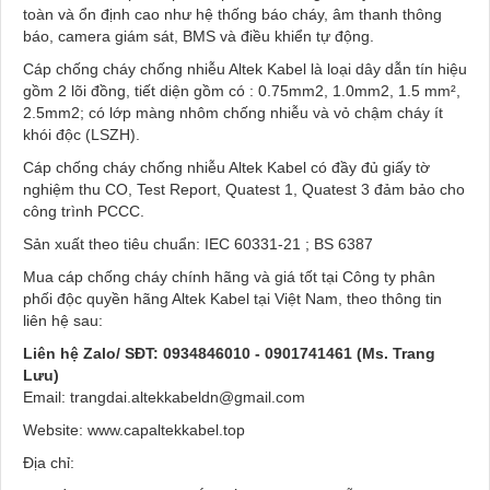
toàn và ổn định cao như hệ thống báo cháy, âm thanh thông
báo, camera giám sát, BMS và điều khiển tự động.
Cáp chống cháy chống nhiễu Altek Kabel là loại dây dẫn tín hiệu
gồm 2 lõi đồng, tiết diện gồm có : 0.75mm2, 1.0mm2, 1.5 mm²,
2.5mm2; có lớp màng nhôm chống nhiễu và vỏ chậm cháy ít
khói độc (LSZH).
Cáp chống cháy chống nhiễu Altek Kabel có đầy đủ giấy tờ
nghiệm thu CO, Test Report, Quatest 1, Quatest 3 đảm bảo cho
công trình PCCC.
Sản xuất theo tiêu chuẩn: IEC 60331-21 ; BS 6387
Mua cáp chống cháy chính hãng và giá tốt tại Công ty phân
phối độc quyền hãng Altek Kabel tại Việt Nam, theo thông tin
liên hệ sau:
Liên hệ Zalo/ SĐT: 0934846010 - 0901741461 (Ms. Trang
Lưu)
Email: trangdai.altekkabeldn@gmail.com
Website: www.capaltekkabel.top
Địa chỉ: