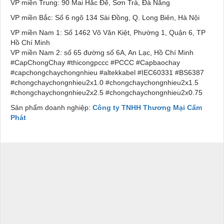
VP miền Trung: 90 Mai Hắc Đế, Sơn Trà, Đà Nẵng
VP miền Bắc: Số 6 ngõ 134 Sài Đồng, Q. Long Biên, Hà Nội
VP miền Nam 1: Số 1462 Võ Văn Kiệt, Phường 1, Quận 6, TP
Hồ Chí Minh
VP miền Nam 2: số 65 đường số 6A, An Lạc, Hồ Chí Minh
#CapChongChay #thicongpccc #PCCC #Capbaochay
#capchongchaychongnhieu #altekkabel #IEC60331 #BS6387
#chongchaychongnhieu2x1.0 #chongchaychongnhieu2x1.5
#chongchaychongnhieu2x2.5 #chongchaychongnhieu2x0.75
Sản phẩm doanh nghiệp:
Công ty TNHH Thương Mại Cẩm
Phát