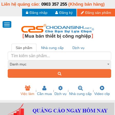
Liên hệ quảng cáo:
0903 357 255
(Không bán hàng)
Đăng nhập
Đăng ký
Đăng sản phẩm
Sản phẩm
Nhà cung cấp
Dịch vụ
Danh mục
Việc làm
Cần mua
Dịch vụ
Nhà cung cấp
Video clip