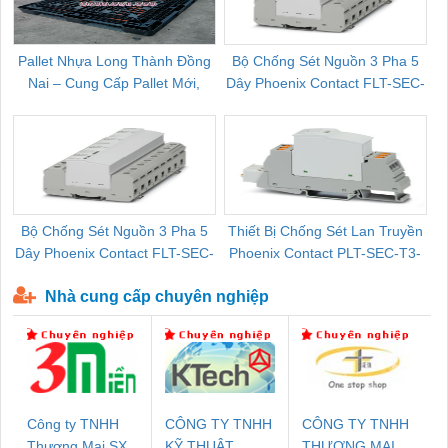
Pallet Nhựa Long Thành Đồng
Bộ Chống Sét Nguồn 3 Pha 5
Nai – Cung Cấp Pallet Mới,
Dây Phoenix Contact FLT-SEC-
C
Pallet Cũ Giá Tốt
P-T1-3S-264/50-FM - 2909589
Bộ Chống Sét Nguồn 3 Pha 5
Thiết Bị Chống Sét Lan Truyền
B
Dây Phoenix Contact FLT-SEC-
Phoenix Contact PLT-SEC-T3-
P-T1-3S-440/35-FM - 2908264
230-FM-PT - 2907928
Nhà cung cấp chuyên nghiệp
Công ty TNHH
CÔNG TY TNHH
CÔNG TY TNHH
Thương Mại SX
KỸ THUẬT
THƯƠNG MẠI