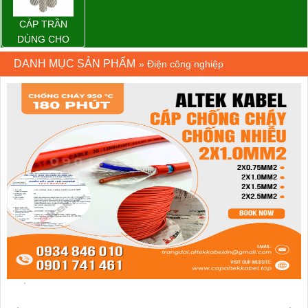
CÁP TRẦN
DÙNG CHO
ĐƯỜNG DÂY
DANH MỤC SẢN PHẨM
»
Điện công nghiệp
TẢI ĐIỆN TRÊN
KHÔNG