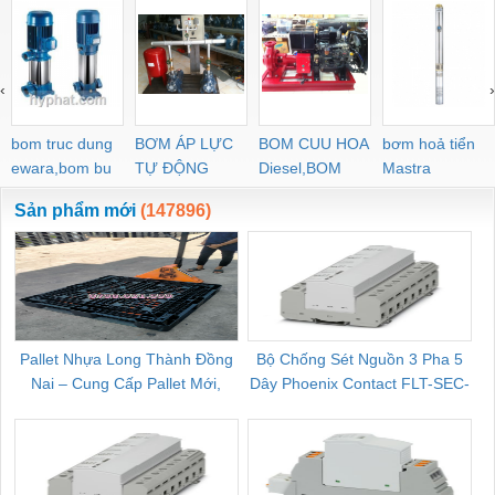
‹
›
bom truc dung
BƠM ÁP LỰC
BOM CUU HOA
bơm hoả tiển
ewara,bom bu
TỰ ĐỘNG
Diesel,BOM
Mastra
ewara
CHUA CHAY
Sản phẩm mới
(147896)
Pallet Nhựa Long Thành Đồng
Bộ Chống Sét Nguồn 3 Pha 5
Nai – Cung Cấp Pallet Mới,
Dây Phoenix Contact FLT-SEC-
C
Pallet Cũ Giá Tốt
P-T1-3S-264/50-FM - 2909589