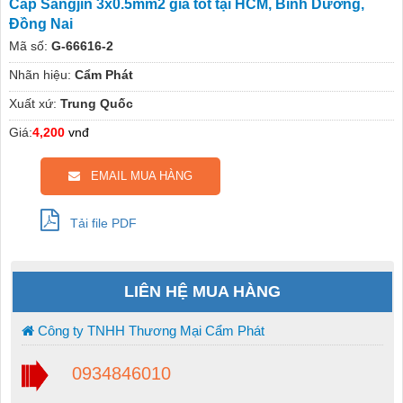
Cáp Sangjin 3x0.5mm2 giá tốt tại HCM, Bình Dương,
Đồng Nai
Mã số:
G-66616-2
Nhãn hiệu:
Cẩm Phát
Xuất xứ:
Trung Quốc
Giá:
4,200
vnđ
EMAIL MUA HÀNG
Tải file PDF
LIÊN HỆ MUA HÀNG
Công ty TNHH Thương Mại Cẩm Phát
0934846010