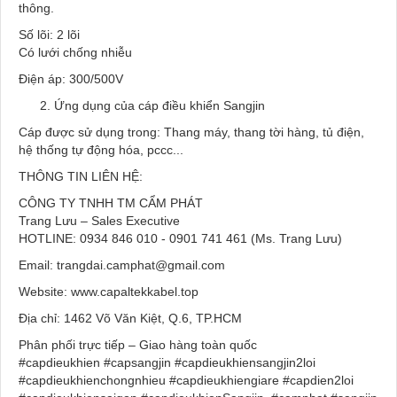
thông.
Số lõi: 2 lõi
Có lưới chống nhiễu
Điện áp: 300/500V
Ứng dụng của cáp điều khiển Sangjin
Cáp được sử dụng trong: Thang máy, thang tời hàng, tủ điện,
hệ thống tự động hóa, pccc...
THÔNG TIN LIÊN HỆ:
CÔNG TY TNHH TM CẨM PHÁT
Trang Lưu – Sales Executive
HOTLINE: 0934 846 010 - 0901 741 461 (Ms. Trang Lưu)
Email: trangdai.camphat@gmail.com
Website:
www.capaltekkabel.top
Địa chỉ: 1462 Võ Văn Kiệt, Q.6, TP.HCM
Phân phối trực tiếp – Giao hàng toàn quốc
#capdieukhien #capsangjin #capdieukhiensangjin2loi
#capdieukhienchongnhieu #capdieukhiengiare #capdien2loi