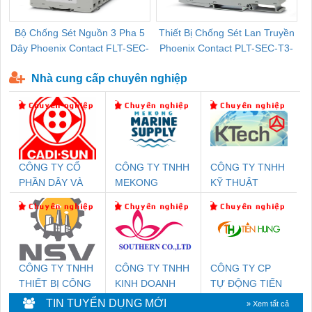
Bộ Chống Sét Nguồn 3 Pha 5
Thiết Bị Chống Sét Lan Truyền
B
Dây Phoenix Contact FLT-SEC-
Phoenix Contact PLT-SEC-T3-
P-T1-3S-440/35-FM - 2908264
230-FM-PT - 2907928
Nhà cung cấp chuyên nghiệp
CÔNG TY CỔ
CÔNG TY TNHH
CÔNG TY TNHH
PHẦN DÂY VÀ
MEKONG
KỸ THUẬT
CÁP ĐIỆN
MARINE
KTECH VIỆT
THƯỢNG ĐÌNH
SUPPLY
NAM
CÔNG TY TNHH
CÔNG TY TNHH
CÔNG TY CP
THIẾT BỊ CÔNG
KINH DOANH
TỰ ĐỘNG TIẾN
NGHIỆP NIHON
DỊCH VỤ XNK
HƯNG
TIN TUYỂN DỤNG MỚI
» Xem tất cả