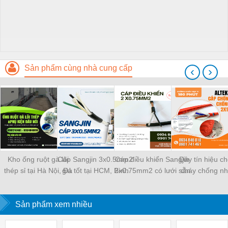
Sản phẩm cùng nhà cung cấp
‹
›
Kho ống ruột gà lõi
Cáp Sangjin 3x0.5mm2
Cáp điều khiển Sangjin
Dây tín hiệu c
thép sỉ tại Hà Nội, Đà
giá tốt tại HCM, Bình
2x0.75mm2 có lưới sẵn
cháy chống nh
Nẵng, Sài Gòn
Dương, Đồng Nai
Sài Gòn, Bình Dương,
2x1.0 Altek kabe
Đồng Nai
Đà Nẵng, Huế, 
Sản phẩm xem nhiều
Định