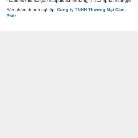
#capdieukhiensaigon #capdieukhienSangjin #camphat #sangjin
Sản phẩm doanh nghiệp:
Công ty TNHH Thương Mại Cẩm
Phát