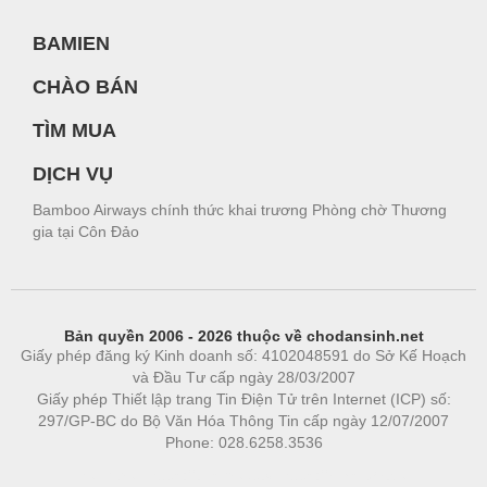
BAMIEN
CHÀO BÁN
TÌM MUA
DỊCH VỤ
Bamboo Airways chính thức khai trương Phòng chờ Thương
gia tại Côn Đảo
Bản quyền 2006 - 2026 thuộc về chodansinh.net
Giấy phép đăng ký Kinh doanh số: 4102048591 do Sở Kế Hoạch
và Đầu Tư cấp ngày 28/03/2007
Giấy phép Thiết lập trang Tin Điện Tử trên Internet (ICP) số:
297/GP-BC do Bộ Văn Hóa Thông Tin cấp ngày 12/07/2007
Phone: 028.6258.3536
Phòng trọ
|
https://bdsgroup.vn
https://kqxs123.com