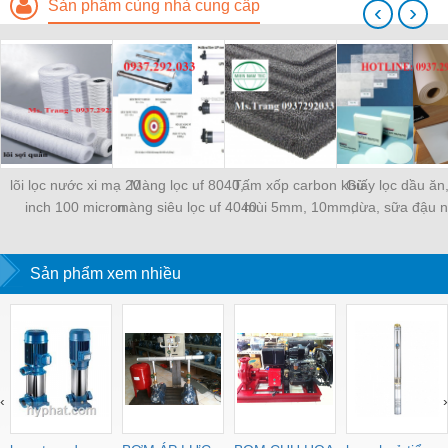
Sản phẩm cùng nhà cung cấp
‹
›
lõi lọc nước xi mạ 20
Màng lọc uf 8040,
Tấm xốp carbon khử
Giấy lọc dầu ăn
inch 100 micron
màng siêu lọc uf 4040
mùi 5mm, 10mm,
dừa, sữa đậu 
20mm
Sản phẩm xem nhiều
‹
›