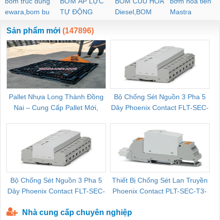
bom truc dung
BƠM ÁP LỰC
BOM CUU HOA
bơm hoả tiển
ewara,bom bu
TỰ ĐỘNG
Diesel,BOM
Mastra
ewara
CHUA CHAY
Sản phẩm mới
(147896)
Pallet Nhựa Long Thành Đồng
Bộ Chống Sét Nguồn 3 Pha 5
Nai – Cung Cấp Pallet Mới,
Dây Phoenix Contact FLT-SEC-
C
Pallet Cũ Giá Tốt
P-T1-3S-264/50-FM - 2909589
Bộ Chống Sét Nguồn 3 Pha 5
Thiết Bị Chống Sét Lan Truyền
B
Dây Phoenix Contact FLT-SEC-
Phoenix Contact PLT-SEC-T3-
P-T1-3S-440/35-FM - 2908264
230-FM-PT - 2907928
Nhà cung cấp chuyên nghiệp