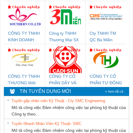
CÔNG TY TNHH
Công ty TNHH
Cty TNHH TM
KINH DOANH
Thương Mại SX
QC Ba Miền
DỊCH VỤ XNK
Ba Miền
PHƯƠNG NAM
CÔNG TY TNHH
CÔNG TY CỔ
CÔNG TY CỔ
THƯƠNG MẠI
PHẦN DÂY VÀ
PHẦN TỰ ĐỘNG
THIÊN ÂN VIỆT
CÁP ĐIỆN
TIẾN HƯNG
TIN TUYỂN DỤNG MỚI
» Xem tất cả
NAM
THƯỢNG ĐÌNH
Tuyển gấp nhân viên Kỹ Thuật - Cty SMC Engineering
Mô tả công việc Đảm nhiệm công việc tại phòng kỹ thuật của
Công ty theo...
Tuyển Nhanh Nhân Viên Kỹ Thuật- SMC
Mô tả công việc Đảm nhiệm công việc tại phòng kỹ thuật của