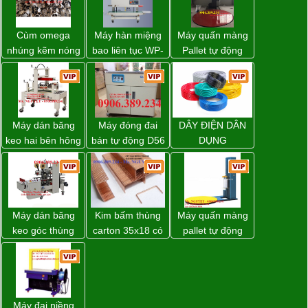
Cùm omega
Máy hàn miệng
Máy quấn màng
nhúng kẽm nóng
bao liên tục WP-
Pallet tự động
1200V chính
WP-55 xuất xứ
hãng giá tốt
Đài Loan
Máy dán băng
Máy đóng đai
DÂY ĐIỆN DÂN
keo hai bên hông
bán tự động D56
DỤNG
thùng carton
Strapack
WP-5050SA giá
rẻ Miền Nam
Máy dán băng
Kim bấm thùng
Máy quấn màng
keo góc thùng
carton 35x18 có
pallet tự động
carton giá tốt
sẵn giá rẻ toàn
WP-55 chính
Đồng Nai
quốc
hãng Wellpack
giá tốt
Máy đai niềng