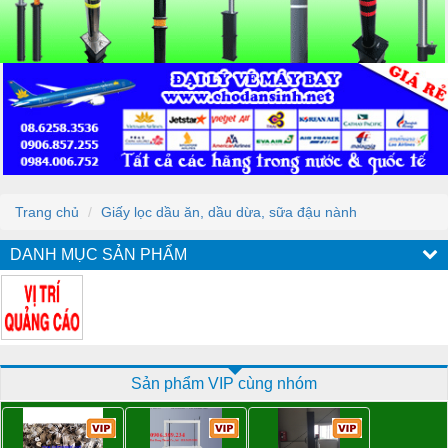
Trang chủ
Giấy lọc dầu ăn, dầu dừa, sữa đậu nành
DANH MỤC SẢN PHẨM
Sản phẩm VIP cùng nhóm