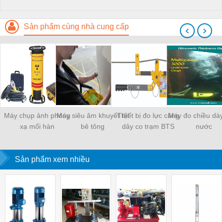
Sản phẩm cùng nhà cung cấp
‹
›
Máy chụp ảnh phóng
Máy siêu âm khuyết tật
Thiết bị đo lực căng
Máy đo chiều dà
xạ mối hàn
bê tông
dây co trạm BTS
nước
Sản phẩm xem nhiều