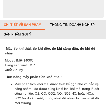
CHI TIẾT VỀ SẢN PHẨM
THÔNG TIN DOANH NGHIỆP
SẢN PHẨM GỢI Ý
Máy đo khí thải, đo khí độc, đo khí xăng dầu, đo khí dễ
cháy
Model: IMR-1400C
Hãng sản xuất: IMR
Xuất xứ: Mỹ
Tính năng máy phân tích khói thải:
Máy phân tích khói thải được thiết kế gọn nhẹ vỏ bẳo vệ
bằng nhôm , đo được cùng lúc 6 loại khí thải trong lò đốt
công nghiệp: O2, CO, CO2, NO, NO2,HC, hoặc NOx,
SO2.Và đo áp suất, muội, nhiệt độ nhiên liệu và nhiệt độ
môi trường