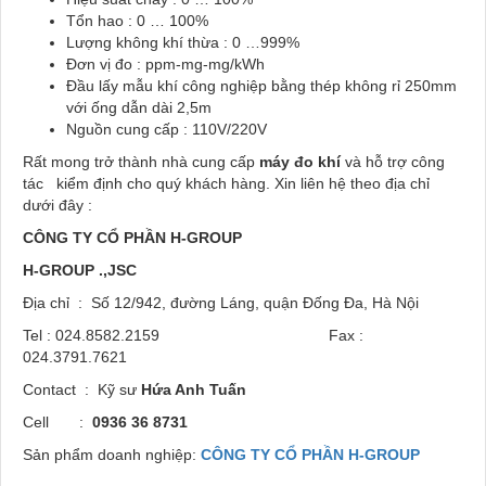
Tổn hao : 0 … 100%
Lượng không khí thừa : 0 …999%
Đơn vị đo : ppm-mg-mg/kWh
Đầu lấy mẫu khí công nghiệp bằng thép không rỉ 250mm
với ống dẫn dài 2,5m
Nguồn cung cấp : 110V/220V
Rất mong trở thành nhà cung cấp
máy đo khí
và hỗ trợ công
tác kiểm định cho quý khách hàng. Xin liên hệ theo địa chỉ
dưới đây :
CÔNG TY CỔ PHẦN
H-GROUP
H-GROUP .,JSC
Địa chỉ : Số 12/942, đường Láng, quận Đống Đa, Hà Nội
Tel : 024.8582.2159 Fax :
024.3791.7621
Contact : Kỹ sư
Hứa Anh Tuấn
Cell :
0936 36 8731
Sản phẩm doanh nghiệp:
CÔNG TY CỔ PHẦN H-GROUP