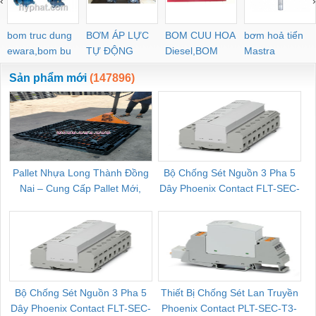
‹
›
bom truc dung
BƠM ÁP LỰC
BOM CUU HOA
bơm hoả tiển
ewara,bom bu
TỰ ĐỘNG
Diesel,BOM
Mastra
ewara
CHUA CHAY
Sản phẩm mới
(147896)
Pallet Nhựa Long Thành Đồng
Bộ Chống Sét Nguồn 3 Pha 5
Nai – Cung Cấp Pallet Mới,
Dây Phoenix Contact FLT-SEC-
C
Pallet Cũ Giá Tốt
P-T1-3S-264/50-FM - 2909589
Bộ Chống Sét Nguồn 3 Pha 5
Thiết Bị Chống Sét Lan Truyền
B
Dây Phoenix Contact FLT-SEC-
Phoenix Contact PLT-SEC-T3-