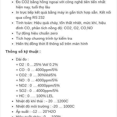
Đo CO2 bằng hồng ngoại với công nghệ tiên tiến nhất
hiện nay, tuổi thọ lâu
In trực tiếp kết quả bằng máy in gắn tích hợp sẵn. Kết nối
qua cổng RS 232
Tính toán: Hiệu quả cháy, tổn thất nhiệt, mức khí, hiệu
đính CO, phân tích nồng độ: CO2, O2, CO,NO
Tự động hiệu chuẩn zero
Tích hợp chương trình tự kiểm tra
Hiển thị đồng thời 8 thông số trên màn hình
Thông số kỹ thuật :
Dải đo :
+ O2 : 0 …25% Vol/ 0.2%
+ CO : 0 … 4000ppm/5%
+ CO2 : 0 … 30%Vol/5%
+ NO : 0 … 4000ppm/5%
+ NO2 : 0 … 4000ppm/5%
+ SO2 : 0 …4000ppm/5%
+ HC : 0 …. 100% LEL
Nhiệt độ khí thải : - 20 …1200C
Nhiệt độ môi trường : -20 … 1000C
Áp suất : -12 … 20”H2O
Hiệu suất cháy : 0 … 100%