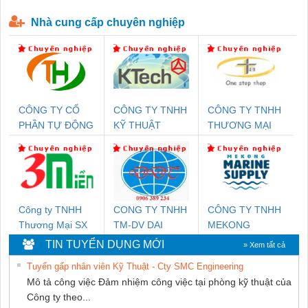
P-T1-3S-440/35-FM - 2908264
230-FM-PT - 2907928
Nhà cung cấp chuyên nghiệp
CÔNG TY CỔ
CÔNG TY TNHH
CÔNG TY TNHH
PHẦN TỰ ĐỘNG
KỸ THUẬT
THƯƠNG MẠI
TIẾN HƯNG
KTECH VIỆT
THIÊN ÂN VIỆT
NAM
NAM
Công ty TNHH
CONG TY TNHH
CÔNG TY TNHH
Thương Mại SX
TM-DV DAI
MEKONG
Ba Miền
DONG THANH
MARINE
TIN TUYỂN DỤNG MỚI
» Xem tất cả
SUPPLY
Tuyển gấp nhân viên Kỹ Thuật - Cty SMC Engineering
Mô tả công việc Đảm nhiệm công việc tại phòng kỹ thuật của
Công ty theo...