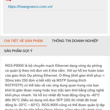
https://hoangvanco.com.vn/
CHI TIẾT VỀ SẢN PHẨM
THÔNG TIN DOANH NGHIỆP
SẢN PHẨM GỢI Ý
RGS-P9000 là bộ chuyển mạch Ethernet dạng vòng dự phòng
có quản lý theo mô-đun với 4 khe cắm. Với sự hỗ trợ hoàn toàn
của giao thức Dự phòng Ethernet, O-Ring (thời gian khôi phục <
30ms trên 250 đơn vị kết nối) và MSTP (tương thích
RSTP/STP) có thể bảo vệ các ứng dụng quan trọng của bạn
khỏi bị gián đoạn mạng hoặc trục trặc tạm thời bằng công nghệ
khôi phục nhanh. Và hỗ trợ nhiệt độ hoạt động rộng từ -40°C
đến 85°C (Nếu sử dụng mô-đun SFP 10G thì nhiệt độ hoạt
động là -20°C ~ 60°C). RGS-9000 cũng có thể được quản lý tập
trung và thuận tiện bằng Open-Vision, cũng như cấu hình giao