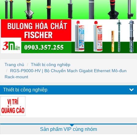
Trang chủ
Thiết bị công nghiệp
RGS-P9000-HV | Bộ Chuyển Mạch Gigabit Ethernet Mô-đun
Rack-mount
Thiết bị công nghiệp
Sản phẩm VIP cùng nhóm