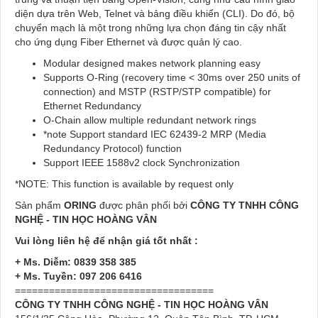
diện dựa trên Web, Telnet và bảng điều khiển (CLI). Do đó, bộ
chuyển mạch là một trong những lựa chọn đáng tin cậy nhất
cho ứng dụng Fiber Ethernet và được quản lý cao.
Modular designed makes network planning easy
Supports O-Ring (recovery time < 30ms over 250 units of
connection) and MSTP (RSTP/STP compatible) for
Ethernet Redundancy
O-Chain allow multiple redundant network rings
*note Support standard IEC 62439-2 MRP (Media
Redundancy Protocol) function
Support IEEE 1588v2 clock Synchronization
*NOTE: This function is available by request only
Sản phẩm
ORING
được phân phối bởi
CÔNG TY TNHH CÔNG
NGHỆ - TIN HỌC HOÀNG VÂN
Vui lòng liên hệ để nhận giá tốt nhất :
+ Ms. Diễm: 0839 358 385
+ Ms. Tuyền: 097 206 6416
===================================
CÔNG TY TNHH CÔNG NGHỆ - TIN HỌC HOÀNG VÂN