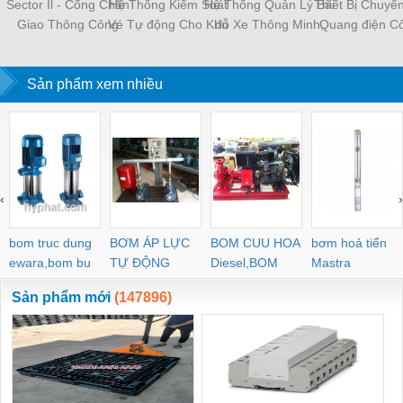
Sector Il - Cổng Chắn
Hệ Thống Kiểm Soát
Hệ Thống Quản Lý Bãi
Thiết Bị Chuyển
Giao Thông Công
Vé Tự động Cho Khu
đỗ Xe Thông Minh,
Quang điện C
Nghiệp Tốc độ Cao
Du Lịch, Vui Chơi, Giải
Kiểm Soát Ra Vào
Nghiệp
Trí
Sản phẩm xem nhiều
‹
›
bom truc dung
BƠM ÁP LỰC
BOM CUU HOA
bơm hoả tiển
ewara,bom bu
TỰ ĐỘNG
Diesel,BOM
Mastra
ewara
CHUA CHAY
Sản phẩm mới
(147896)