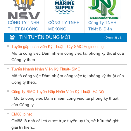
GIA HƯNG
PHÁT
CÔNG TY TNHH
CÔNG TY TNHH
Công Ty TNHH
THIẾT BỊ CÔNG
MEKONG
Thiết Bị Điện
NGHIỆP NIHON
MARINE
Nam Quốc Thịnh
TIN TUYỂN DỤNG MỚI
» Xem tất cả
SETSUBI VIỆT
SUPPLY
Tuyển gấp nhân viên Kỹ Thuật - Cty SMC Engineering
NAM
Mô tả công việc Đảm nhiệm công việc tại phòng kỹ thuật của
Công ty theo...
Tuyển Nhanh Nhân Viên Kỹ Thuật- SMC
Mô tả công việc Đảm nhiệm công việc tại phòng kỹ thuật của
Công ty theo...
Công Ty SMC Tuyển Gấp Nhân Viên Kỹ Thuật- Hà Nội
Mô tả công việc Đảm nhiệm công việc tại phòng kỹ thuật
của Công ty...
CM88 jp net
CM88 là nhà cái cá cược trực tuyến uy tín, sở hữu thế giới
giải trí hiện...