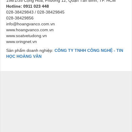
156/1/35 Cộng Hòa, Phường 12, Quận Tân Bình, TP. HCM
Hotline: 0911 023 448
028-38429843 / 028-38429845
028-38429856
info@hoangvanco.com.vn
www.hoangvanco.com.vn
www.soatvetudong.vn
www.oringnet.vn
Sản phẩm doanh nghiệp:
CÔNG TY TNHH CÔNG NGHỆ - TIN
HỌC HOÀNG VÂN