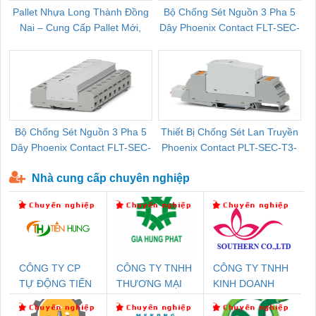
Pallet Nhựa Long Thành Đồng
Bộ Chống Sét Nguồn 3 Pha 5
Nai – Cung Cấp Pallet Mới,
Dây Phoenix Contact FLT-SEC-
C
Pallet Cũ Giá Tốt
P-T1-3S-264/50-FM - 2909589
Bộ Chống Sét Nguồn 3 Pha 5
Thiết Bị Chống Sét Lan Truyền
B
Dây Phoenix Contact FLT-SEC-
Phoenix Contact PLT-SEC-T3-
P-T1-3S-440/35-FM - 2908264
230-FM-PT - 2907928
Nhà cung cấp chuyên nghiệp
CÔNG TY CP
CÔNG TY TNHH
CÔNG TY TNHH
TỰ ĐỘNG TIẾN
THƯƠNG MẠI
KINH DOANH
HƯNG
DỊCH VỤ KỸ
DỊCH VỤ XNK
THUẬT ĐIỆN CƠ
PHƯƠNG NAM