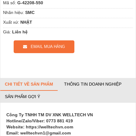
Mã số:
G-42208-550
Nhãn hiệu:
SMC
Xuất xứ:
NHẬT
Giá:
Liên hệ
EMAIL MUA HÀNG
CHI TIẾT VỀ SẢN PHẨM
THÔNG TIN DOANH NGHIỆP
SẢN PHẨM GỢI Ý
Công Ty TNHH TM DV XNK WELLTECH VN
Hotline/Zalo/Viber: 0773 881 419
Website: https://welltechvn.com
Email: welltechvn1@gmail.com