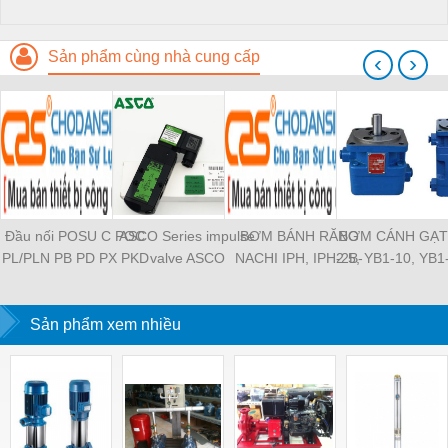
Sản phẩm cùng nhà cung cấp
‹
›
Đầu nối POSU C POC
ASCO Series impulse
BƠM BÁNH RĂNG
BƠM CÁNH GẠT
PL/PLN PB PD PX PKD
valve ASCO
NACHI IPH, IPH-2B-
2.5, YB1-10, YB1
PH PH2 PH3 PCF PLL
SCG353A043 ASCO
6.5-11, IPH-5B-40-21,
YB1-40/12.5, 
PLF PMF PTL SL SS
SCG353A044 ASCO
IPH-2A-5-11, IPH-5A-
100/16 YB1-40
SCA SAFS SASF HVFS
Sản phẩm xem nhiều
SCG353A047 ASCO
50, IPH-3A-13-LT-20,
YB1-16/12 YB1-
HVSF PU PV PE PY
SCG353A050 ASCO
IPH-5B-50-LT-11, IPH-
YB1-40/12 YB1-
PM PLM PZA PK PA
SCG353A051 ASCO
4A-32-LT-20, IPH-6B-
HVFF PLJ PYJ PP PG
SXE353.060
100-L-11, IPH-5A-40-
PEG PW PGJ PPGJ
11
PYJW SL-C PC-C