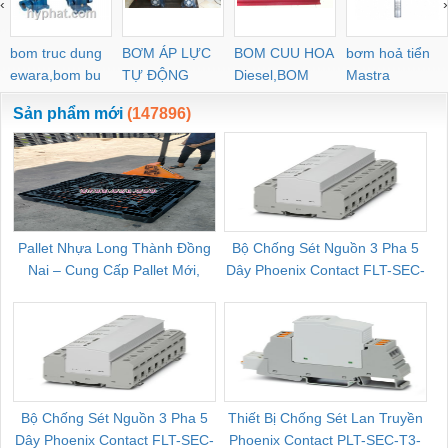
‹
›
POC-C PL-C
bom truc dung
BƠM ÁP LỰC
BOM CUU HOA
bơm hoả tiển
ewara,bom bu
TỰ ĐỘNG
Diesel,BOM
Mastra
ewara
CHUA CHAY
Sản phẩm mới
(147896)
Pallet Nhựa Long Thành Đồng
Bộ Chống Sét Nguồn 3 Pha 5
Nai – Cung Cấp Pallet Mới,
Dây Phoenix Contact FLT-SEC-
C
Pallet Cũ Giá Tốt
P-T1-3S-264/50-FM - 2909589
Bộ Chống Sét Nguồn 3 Pha 5
Thiết Bị Chống Sét Lan Truyền
B
Dây Phoenix Contact FLT-SEC-
Phoenix Contact PLT-SEC-T3-