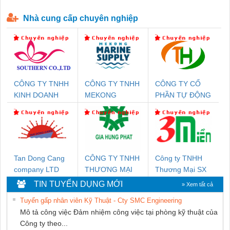
P-T1-3S-440/35-FM - 2908264
230-FM-PT - 2907928
Nhà cung cấp chuyên nghiệp
CÔNG TY TNHH
CÔNG TY TNHH
CÔNG TY CỔ
KINH DOANH
MEKONG
PHẦN TỰ ĐỘNG
DỊCH VỤ XNK
MARINE
TIẾN HƯNG
PHƯƠNG NAM
SUPPLY
Tan Dong Cang
CÔNG TY TNHH
Công ty TNHH
company LTD
THƯƠNG MẠI
Thương Mại SX
DỊCH VỤ KỸ
Ba Miền
TIN TUYỂN DỤNG MỚI
» Xem tất cả
THUẬT ĐIỆN CƠ
Tuyển gấp nhân viên Kỹ Thuật - Cty SMC Engineering
GIA HƯNG
Mô tả công việc Đảm nhiệm công việc tại phòng kỹ thuật của
PHÁT
Công ty theo...