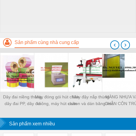
Sản phẩm cùng nhà cung cấp
‹
›
Dây đai niềng thùng,
Máy đóng gói hút chân
Máy đậy nắp thùng
MÀNG NHỰA V
dây đai PP, dây đai
không, máy hút chân
carton và dán băng keo
CHẮN CÔN TR
nhựa
không một buồng hút
tự động
MÀNG CHỊU N
KHO LẠNH, rèm
Sản phẩm xem nhiều
PVC