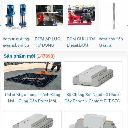
‹
›
bom truc dung
BƠM ÁP LỰC
BOM CUU HOA
bơm hoả tiển
ewara,bom bu
TỰ ĐỘNG
Diesel,BOM
Mastra
ewara
CHUA CHAY
Sản phẩm mới
(147896)
Pallet Nhựa Long Thành Đồng
Bộ Chống Sét Nguồn 3 Pha 5
Nai – Cung Cấp Pallet Mới,
Dây Phoenix Contact FLT-SEC-
C
Pallet Cũ Giá Tốt
P-T1-3S-264/50-FM - 2909589