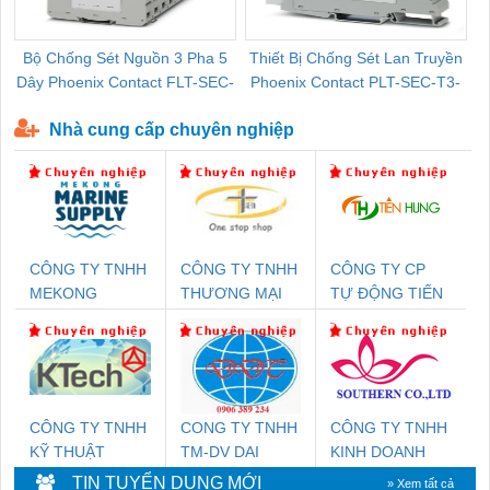
Bộ Chống Sét Nguồn 3 Pha 5
Thiết Bị Chống Sét Lan Truyền
B
Dây Phoenix Contact FLT-SEC-
Phoenix Contact PLT-SEC-T3-
P-T1-3S-440/35-FM - 2908264
230-FM-PT - 2907928
Nhà cung cấp chuyên nghiệp
CÔNG TY TNHH
CÔNG TY TNHH
CÔNG TY CP
MEKONG
THƯƠNG MẠI
TỰ ĐỘNG TIẾN
MARINE SUPPLY
THIÊN ÂN VIỆT
HƯNG
NAM
CÔNG TY TNHH
CONG TY TNHH
CÔNG TY TNHH
KỸ THUẬT
TM-DV DAI
KINH DOANH
KTECH VIỆT
DONG THANH
DỊCH VỤ XNK
TIN TUYỂN DỤNG MỚI
» Xem tất cả