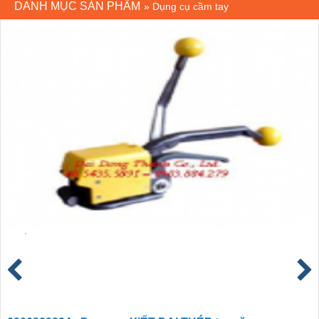
DANH MỤC SẢN PHẨM
»
Dụng cụ cầm tay