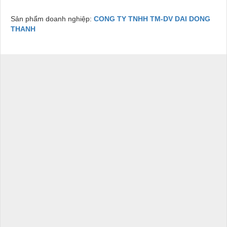
Sản phẩm doanh nghiệp:
CONG TY TNHH TM-DV DAI DONG
THANH