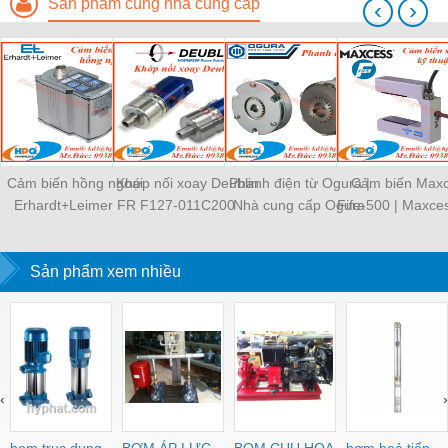
Sản phẩm cùng nhà cung cấp
‹
›
Cảm biến hồng ngoại
Khớp nối xoay Deublin
Phanh điện từ Ogura |
Cảm biến Max
Erhardt+Leimer FR
F127-011C200
Nhà cung cấp Ogura
Fife-500 | Maxces
5503
Việt Nam
Nam
Sản phẩm xem nhiều
‹
›
bom truc dung
BƠM ÁP LỰC
BOM CUU HOA
bơm hoả tiển