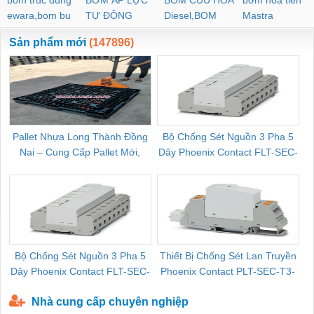
ewara,bom bu
TỰ ĐỘNG
Diesel,BOM
Mastra
ewara
CHUA CHAY
Sản phẩm mới
(147896)
Pallet Nhựa Long Thành Đồng
Bộ Chống Sét Nguồn 3 Pha 5
Nai – Cung Cấp Pallet Mới,
Dây Phoenix Contact FLT-SEC-
C
Pallet Cũ Giá Tốt
P-T1-3S-264/50-FM - 2909589
Bộ Chống Sét Nguồn 3 Pha 5
Thiết Bị Chống Sét Lan Truyền
B
Dây Phoenix Contact FLT-SEC-
Phoenix Contact PLT-SEC-T3-
P-T1-3S-440/35-FM - 2908264
230-FM-PT - 2907928
Nhà cung cấp chuyên nghiệp