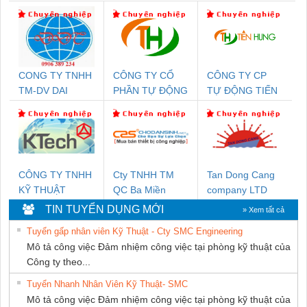
CONG TY TNHH
CÔNG TY CỔ
CÔNG TY CP
TM-DV DAI
PHẦN TỰ ĐỘNG
TỰ ĐỘNG TIẾN
DONG THANH
TIẾN HƯNG
HƯNG
CÔNG TY TNHH
Cty TNHH TM
Tan Dong Cang
KỸ THUẬT
QC Ba Miền
company LTD
KTECH VIỆT
TIN TUYỂN DỤNG MỚI
» Xem tất cả
NAM
Tuyển gấp nhân viên Kỹ Thuật - Cty SMC Engineering
Mô tả công việc Đảm nhiệm công việc tại phòng kỹ thuật của
Công ty theo...
Tuyển Nhanh Nhân Viên Kỹ Thuật- SMC
Mô tả công việc Đảm nhiệm công việc tại phòng kỹ thuật của