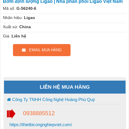
Bơm định lượng Ligao | Nhà phân phối Ligao Việt Nam
Mã số:
G-56240-6
Nhãn hiệu:
Ligao
Xuất xứ:
China
Giá:
Liên hệ
EMAIL MUA HÀNG
LIÊN HỆ MUA HÀNG
Công Ty TNHH Công Nghệ Hoàng Phú Quý
0938885512
https://thietbicongnghiepviet.com/