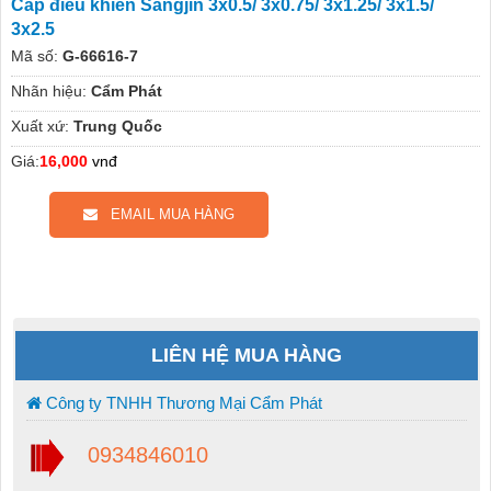
Cáp điều khiển Sangjin 3x0.5/ 3x0.75/ 3x1.25/ 3x1.5/
3x2.5
Mã số:
G-66616-7
Nhãn hiệu:
Cẩm Phát
Xuất xứ:
Trung Quốc
Giá:
16,000
vnđ
EMAIL MUA HÀNG
LIÊN HỆ MUA HÀNG
Công ty TNHH Thương Mại Cẩm Phát
0934846010