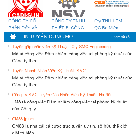
CÔNG TY CỔ
CÔNG TY TNHH
Cty TNHH TM
PHẦN DÂY VÀ
THIẾT BỊ CÔNG
QC Ba Miền
CÁP ĐIỆN
NGHIỆP NIHON
TIN TUYỂN DỤNG MỚI
» Xem tất cả
THƯỢNG ĐÌNH
SETSUBI VIỆT
Tuyển gấp nhân viên Kỹ Thuật - Cty SMC Engineering
NAM
Mô tả công việc Đảm nhiệm công việc tại phòng kỹ thuật của
Công ty theo...
Tuyển Nhanh Nhân Viên Kỹ Thuật- SMC
Mô tả công việc Đảm nhiệm công việc tại phòng kỹ thuật của
Công ty theo...
Công Ty SMC Tuyển Gấp Nhân Viên Kỹ Thuật- Hà Nội
Mô tả công việc Đảm nhiệm công việc tại phòng kỹ thuật
của Công ty...
CM88 jp net
CM88 là nhà cái cá cược trực tuyến uy tín, sở hữu thế giới
giải trí hiện...