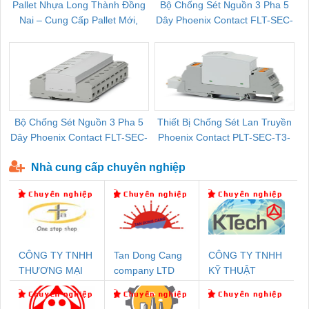
Pallet Nhựa Long Thành Đồng
Bộ Chống Sét Nguồn 3 Pha 5
Nai – Cung Cấp Pallet Mới,
Dây Phoenix Contact FLT-SEC-
C
Pallet Cũ Giá Tốt
P-T1-3S-264/50-FM - 2909589
Bộ Chống Sét Nguồn 3 Pha 5
Thiết Bị Chống Sét Lan Truyền
B
Dây Phoenix Contact FLT-SEC-
Phoenix Contact PLT-SEC-T3-
P-T1-3S-440/35-FM - 2908264
230-FM-PT - 2907928
Nhà cung cấp chuyên nghiệp
CÔNG TY TNHH
Tan Dong Cang
CÔNG TY TNHH
THƯƠNG MẠI
company LTD
KỸ THUẬT
THIÊN ÂN VIỆT
KTECH VIỆT
NAM
NAM