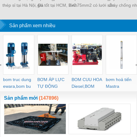
thép sỉ tại Hà Nội, Đà
giá tốt tại HCM, Bình
2x0.75mm2 có lưới sẵn
cháy chống nh
Nẵng, Sài Gòn
Dương, Đồng Nai
Sài Gòn, Bình Dương,
2x1.0 Altek kabe
Đồng Nai
Đà Nẵng, Huế, 
Sản phẩm xem nhiều
Định
‹
›
bom truc dung
BƠM ÁP LỰC
BOM CUU HOA
bơm hoả tiển
ewara,bom bu
TỰ ĐỘNG
Diesel,BOM
Mastra
ewara
CHUA CHAY
Sản phẩm mới
(147896)