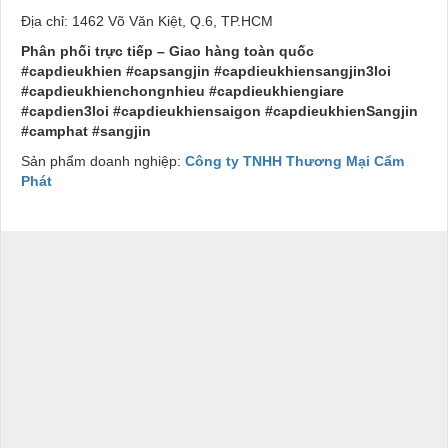
Địa chỉ: 1462 Võ Văn Kiệt, Q.6, TP.HCM
Phân phối trực tiếp – Giao hàng toàn quốc
#capdieukhien #capsangjin #capdieukhiensangjin3loi
#capdieukhienchongnhieu #capdieukhiengiare
#capdien3loi #capdieukhiensaigon #capdieukhienSangjin
#camphat #sangjin
Sản phẩm doanh nghiệp:
Công ty TNHH Thương Mại Cẩm
Phát