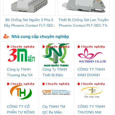
Bộ Chống Sét Nguồn 3 Pha 5
Thiết Bị Chống Sét Lan Truyền
B
Dây Phoenix Contact FLT-SEC-
Phoenix Contact PLT-SEC-T3-
P-T1-3S-440/35-FM - 2908264
230-FM-PT - 2907928
Nhà cung cấp chuyên nghiệp
Công ty TNHH
Công Ty TNHH
CÔNG TY TNHH
Thương Mại SX
Thiết Bị Điện
KINH DOANH
Ba Miền
Nam Quốc Thịnh
DỊCH VỤ XNK
PHƯƠNG NAM
CÔNG TY CỔ
Cty TNHH TM
CÔNG TY TNHH
PHẦN TỰ ĐỘNG
QC Ba Miền
THƯƠNG MẠI