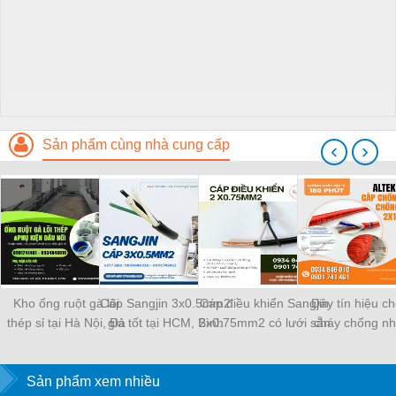
Sản phẩm cùng nhà cung cấp
‹
›
Kho ống ruột gà lõi
Cáp Sangjin 3x0.5mm2
Cáp điều khiển Sangjin
Dây tín hiệu c
thép sỉ tại Hà Nội, Đà
giá tốt tại HCM, Bình
2x0.75mm2 có lưới sẵn
cháy chống nh
Nẵng, Sài Gòn
Dương, Đồng Nai
Sài Gòn, Bình Dương,
2x1.0 Altek kabe
Đồng Nai
Đà Nẵng, Huế, 
Sản phẩm xem nhiều
Định