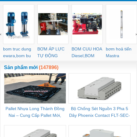
‹
›
bom truc dung
BƠM ÁP LỰC
BOM CUU HOA
bơm hoả tiển
ewara,bom bu
TỰ ĐỘNG
Diesel,BOM
Mastra
ewara
CHUA CHAY
Sản phẩm mới
(147896)
Pallet Nhựa Long Thành Đồng
Bộ Chống Sét Nguồn 3 Pha 5
Nai – Cung Cấp Pallet Mới,
Dây Phoenix Contact FLT-SEC-
C
Pallet Cũ Giá Tốt
P-T1-3S-264/50-FM - 2909589