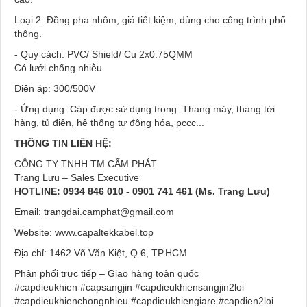
Loại 2: Đồng pha nhôm, giá tiết kiệm, dùng cho công trình phổ
thông.
- Quy cách: PVC/ Shield/ Cu 2x0.75QMM
Có lưới chống nhiễu
Điện áp: 300/500V
- Ứng dụng: Cáp được sử dụng trong: Thang máy, thang tời
hàng, tủ điện, hệ thống tự động hóa, pccc...
THÔNG TIN LIÊN HỆ:
CÔNG TY TNHH TM CẨM PHÁT
Trang Lưu – Sales Executive
HOTLINE: 0934 846 010 - 0901 741 461 (Ms. Trang Lưu)
Email: trangdai.camphat@gmail.com
Website:
www.capaltekkabel.top
Địa chỉ: 1462 Võ Văn Kiệt, Q.6, TP.HCM
Phân phối trực tiếp – Giao hàng toàn quốc
#capdieukhien #capsangjin #capdieukhiensangjin2loi
#capdieukhienchongnhieu #capdieukhiengiare #capdien2loi