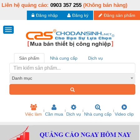
Liên hệ quảng cáo:
0903 357 255
(Không bán hàng)
Đăng nhập
Đăng ký
Đăng sản phẩm
Sản phẩm
Nhà cung cấp
Dịch vụ
Danh mục
Việc làm
Cần mua
Dịch vụ
Nhà cung cấp
Video clip