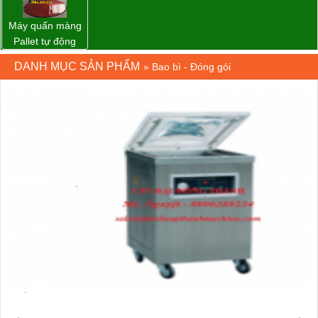
Máy quấn màng
Pallet tự động
WP-55 xuất xứ
DANH MỤC SẢN PHẨM
»
Bao bì - Đóng gói
Đài Loan