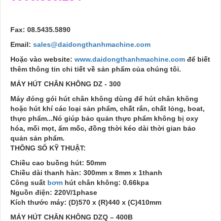
Fax: 08.5435.5890
Email:
sales@daidongthanhmachine.com
Hoặc vào website:
www.daidongthanhmachine.com
để biết
thêm thông tin chi tiết về sản phẩm của chúng tôi.
MÁY HÚT CHÂN KHÔNG DZ - 300
Máy đóng gói hút chân không dùng để hút chân không
hoặc hút khí các loại sản phẩm, chất rắn, chất lỏng, boat,
thực phẩm...Nó giúp bảo quản thực phẩm không bị oxy
hóa, mối mọt, ẩm mốc, đồng thời kéo dài thời gian bảo
quản sản phẩm.
THÔNG SỐ KỸ THUẬT:
Chiều cao buồng hút: 50mm
Chiều dài thanh hàn: 300mm x 8mm x 1thanh
Công suất
bơm
hút chân không: 0.66kpa
Nguồn điện: 220V/1phase
Kích thước máy: (D)570 x (R)440 x (C)410mm
MÁY HÚT CHÂN KHÔNG DZQ – 400B