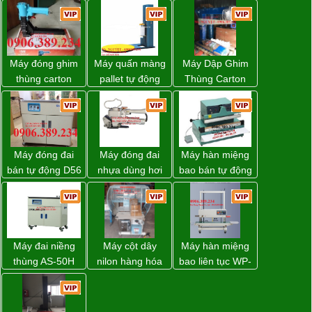
Máy đóng ghim
Máy quấn màng
Máy Dập Ghim
thùng carton
pallet tự động
Thùng Carton
dùng khí nén giá
WP-55 chính
Wp-1200 Chính
tốt
hãng Wellpack
Hãng Đài Loan
giá tốt
Máy đóng đai
Máy đóng đai
Máy hàn miệng
bán tự động D56
nhựa dùng hơi
bao bán tự động
Strapack
khí nén WP-20
nhập khẩu
Taiwan
Máy đai niềng
Máy cột dây
Máy hàn miệng
thùng AS-50H
nilon hàng hóa
bao liên tục WP-
Wellpack
model CY-100
1200V chính
hãng giá tốt