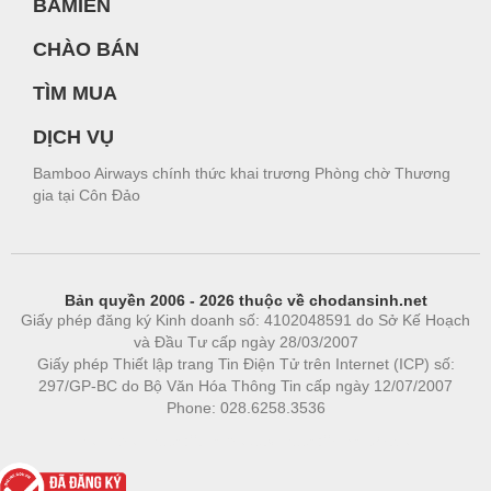
BAMIEN
CHÀO BÁN
TÌM MUA
DỊCH VỤ
Bamboo Airways chính thức khai trương Phòng chờ Thương
gia tại Côn Đảo
Bản quyền 2006 - 2026 thuộc về chodansinh.net
Giấy phép đăng ký Kinh doanh số: 4102048591 do Sở Kế Hoạch
và Đầu Tư cấp ngày 28/03/2007
Giấy phép Thiết lập trang Tin Điện Tử trên Internet (ICP) số:
297/GP-BC do Bộ Văn Hóa Thông Tin cấp ngày 12/07/2007
Phone: 028.6258.3536
Phòng trọ
|
https://bdsgroup.vn
https://kqxs123.com