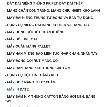
- DÂY ĐAI NIỀNG THÙNG PP/PET, DÂY ĐAI THÉP
- MÀNG CHẮN CÔN TRÙNG, MÀNG CHỊU NHIỆT KHO LẠNH
- MÁY ĐAI NIỀNG THÙNG TỰ ĐỘNG VÀ BÁN TỰ ĐỘNG
- DỤNG CỤ NIỀNG ĐAI BẰNG KHÍ NÉN VÀ BẰNG TAY
- MÁY ĐÓNG GÓI HÚT CHÂN KHÔNG
- MÁY DÒ KIM LOẠI
- MÁY QUẤN MÀNG PALLET
- MÁY HÀN MIỆNG BAO LIÊN TỤC, ĐẠP CHÂN, NHẤN TAY
- MÁY ĐÓNG GÓI RÚT MÀNG CO
- MÁY DÁN BĂNG KEO THÙNG CARTON
- DỤNG CỤ CỘT, CẮT BĂNG KEO
- MÁY BỌC MÀNG THỰC PHẨM
-
MÁY IN
DATE
- MÁY BẤM KIM THÙNG CATTON BẰNG HƠI NÉN, BẰNG
TAY