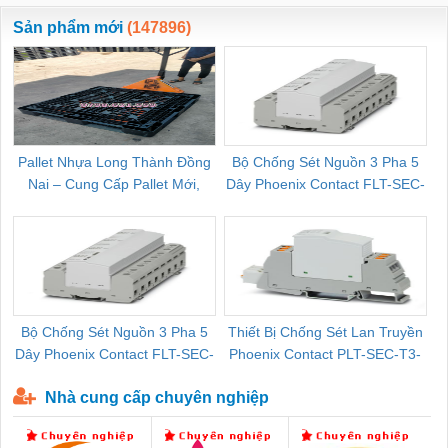
ewara
CHUA CHAY
Sản phẩm mới
(147896)
Pallet Nhựa Long Thành Đồng
Bộ Chống Sét Nguồn 3 Pha 5
Nai – Cung Cấp Pallet Mới,
Dây Phoenix Contact FLT-SEC-
C
Pallet Cũ Giá Tốt
P-T1-3S-264/50-FM - 2909589
Bộ Chống Sét Nguồn 3 Pha 5
Thiết Bị Chống Sét Lan Truyền
B
Dây Phoenix Contact FLT-SEC-
Phoenix Contact PLT-SEC-T3-
P-T1-3S-440/35-FM - 2908264
230-FM-PT - 2907928
Nhà cung cấp chuyên nghiệp