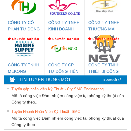
CÔNG TY CỔ
CÔNG TY TNHH
CÔNG TY TNHH
PHẦN TỰ ĐỘNG
KINH DOANH
THƯƠNG MẠI
TIẾN HƯNG
DỊCH VỤ XNK
THIÊN ÂN VIỆT
PHƯƠNG NAM
NAM
CÔNG TY TNHH
CÔNG TY CP
CÔNG TY TNHH
MEKONG
TỰ ĐỘNG TIẾN
THIẾT BỊ CÔNG
MARINE SUPPLY
HƯNG
NGHIỆP NIHON
TIN TUYỂN DỤNG MỚI
» Xem tất cả
SETSUBI VIỆT
Tuyển gấp nhân viên Kỹ Thuật - Cty SMC Engineering
NAM
Mô tả công việc Đảm nhiệm công việc tại phòng kỹ thuật của
Công ty theo...
Tuyển Nhanh Nhân Viên Kỹ Thuật- SMC
Mô tả công việc Đảm nhiệm công việc tại phòng kỹ thuật của
Công ty theo...