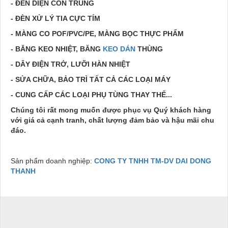
- ĐÈN DIỆN CÔN TRÙNG
- ĐÈN XỬ LÝ TIA CỰC TÍM
- MÀNG CO POF/PVC/PE, MÀNG BỌC THỰC PHẨM
- BĂNG KEO NHIỆT, BĂNG
KEO DÁN
THÙNG
- DÂY ĐIỆN TRỞ, LƯỠI HÀN NHIỆT
- SỬA CHỮA, BẢO TRÌ TẤT CẢ CÁC LOẠI MÁY
- CUNG CẤP CÁC LOẠI PHỤ TÙNG THAY THẾ...
Chúng tôi rất mong muốn được phục vụ Quý khách hàng
với
giá cả cạnh tranh, chất lượng đảm bảo và hậu mãi chu
đáo.
Sản phẩm doanh nghiệp:
CONG TY TNHH TM-DV DAI DONG
THANH