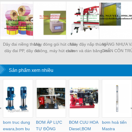
Dây đai niềng thùng,
Máy đóng gói hút chân
Máy đậy nắp thùng
MÀNG NHỰA V
dây đai PP, dây đai
không, máy hút chân
carton và dán băng keo
CHẮN CÔN TR
nhựa
không một buồng hút
tự động
MÀNG CHỊU N
KHO LẠNH, rèm
Sản phẩm xem nhiều
PVC
‹
›
bom truc dung
BƠM ÁP LỰC
BOM CUU HOA
bơm hoả tiển
ewara,bom bu
TỰ ĐỘNG
Diesel,BOM
Mastra