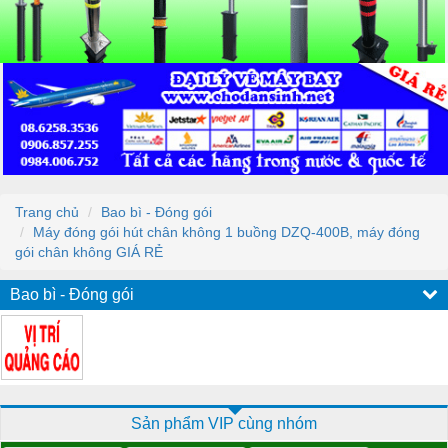
Trang chủ
Bao bì - Đóng gói
Máy đóng gói hút chân không 1 buồng DZQ-400B, máy đóng
gói chân không GIÁ RẺ
Bao bì - Đóng gói
Sản phẩm VIP cùng nhóm