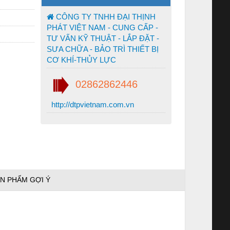
CÔNG TY TNHH ĐẠI THỊNH
PHÁT VIỆT NAM - CUNG CẤP -
TƯ VẤN KỸ THUẬT - LẮP ĐẶT -
SƯA CHỮA - BẢO TRÌ THIẾT BỊ
CƠ KHÍ-THỦY LỰC
02862862446
http://dtpvietnam.com.vn
N PHẨM GỢI Ý