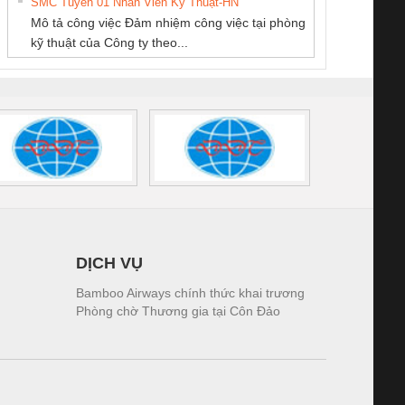
SMC Tuyển 01 Nhân Viên Kỹ Thuật-HN
SCLINIC 16I+
BKE 1K5.4
Sola
NAM
Mô tả công việc Đảm nhiệm công việc tại phòng
 (2502520000)
(7791400879)2. Giá
TRAN
kỹ thuật của Công ty theo...
1K5.4
DỊCH VỤ
Bamboo Airways chính thức khai trương
Phòng chờ Thương gia tại Côn Đảo