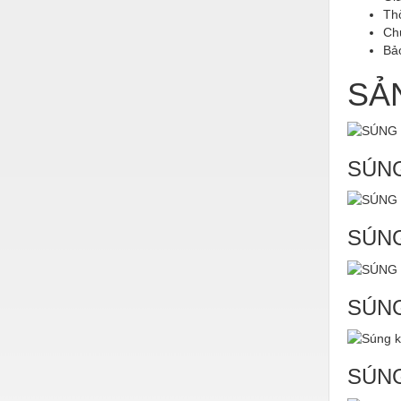
Hóa chất-Trang thiết bị
Th
Ch
Kệ công nghiệp
Bả
Khí nén - Thiết bị
SẢ
Khuôn mẫu - Phụ tùng
Lọc công nghiệp
SÚNG
Máy công cụ - Phụ tùng
Mỏ - Trang thiết bị
Mô tơ - Hộp số
SÚNG
Môi trường - Thiết bị
Nâng hạ - Trang thiết bị
SÚNG
Nội - Ngoại thất - văn phòng
Nồi hơi - Trang thiết bị
SÚNG
Nông nghiệp - Thiết bị