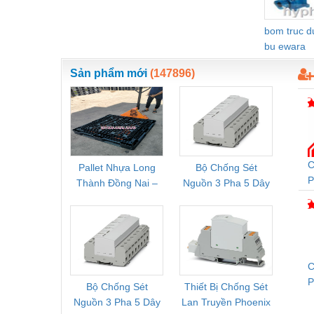
Vật liệu xây dựng
bom truc 
Vòng bi - Bạc đạn
bu ewara
Xe hơi - Phụ tùng
Sản phẩm mới
(147896)
Xe máy - Phụ tùng
Xe tải - phụ tùng
Y khoa - Trang thiết bị
C
Pallet Nhựa Long
Bộ Chống Sét
Rơ Le 
P
Thành Đồng Nai –
Nguồn 3 Pha 5 Dây
Phoe
C
Cung Cấp Pallet
Phoenix Contact
PSR-
Mới, Pallet Cũ Giá
FLT-SEC-P-T1-3S-
1NC-
Tốt
264/50-FM -
2
2909589
C
Bộ Chống Sét
Thiết Bị Chống Sét
Bộ L
T
Nguồn 3 Pha 5 Dây
Lan Truyền Phoenix
Công