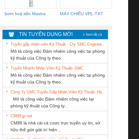
bơm hoả tiển Mastra
MÁY CHIẾU VPL-TX7
BOM DINH
WHITE
TIN TUYỂN DỤNG MỚI
» Xem tất cả
Tuyển gấp nhân viên Kỹ Thuật - Cty SMC Engineering
Mô tả công việc Đảm nhiệm công việc tại phòng
kỹ thuật của Công ty theo...
Tuyển Nhanh Nhân Viên Kỹ Thuật- SMC
CÔNG TY TNHH
CÔNG TY TNHH
CÔNG TY TNHH
 Le An Toàn
Bộ giám sát chuỗi
Bộ giám sát dòng
Bộ ng
Mô tả công việc Đảm nhiệm công việc tại phòng
THƯƠNG MẠI
MEKONG MARINE
THƯƠNG MẠI
enix Contact
tấm pin
điện chuỗi
ray W
kỹ thuật của Công ty theo...
THIÊN ÂN VIỆT
SUPPLY
DỊCH VỤ KỸ
6960 – PSR-
TRANSCLINIC 16I+
TRANSCLINIC 16I+
BAS 
Công Ty SMC Tuyển Gấp Nhân Viên Kỹ Thuật- Hà Nội
NAM
THUẬT ĐIỆN CƠ
SCP-
1K5 L (2433950000)
(2008130000)
(28
Mô tả công việc Đảm nhiệm công việc tại
GIA HƯNG PHÁT
/FSP/2X1/1X2
phòng kỹ thuật của Công ty...
CM88 jp net
CÔNG TY TNHH
CÔNG TY TNHH
CÔNG TY TNHH
CM88 là nhà cái cá cược trực tuyến uy tín, sở
KỸ THUẬT KTECH
THIẾT BỊ CÔNG
KINH DOANH
iám sát chuỗi
Bộ chỉnh lưu nguồn
Nẹp nhôm chống
Bộ c
hữu thế giới giải trí hiện...
VIỆT NAM
NGHIỆP NIHON
DỊCH VỤ XNK
tấm pin
điện TRANSCLINIC
trơn Đà Nẵng
giám 
SETSUBI VIỆT
PHƯƠNG NAM