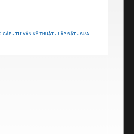
 CẤP - TƯ VẤN KỸ THUẬT - LẮP ĐẶT - SƯA