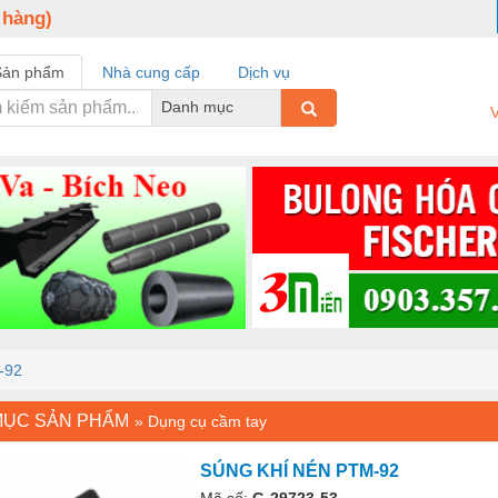
 hàng)
Sản phẩm
Nhà cung cấp
Dịch vụ
Danh mục
V
-92
MỤC SẢN PHẨM
»
Dụng cụ cầm tay
SÚNG KHÍ NÉN PTM-92
Mã số:
G-29723-53