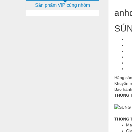
Sản phẩm VIP cùng nhóm
Dịch vụ - Thi công
anh
Điện công nghiệp
SÚN
Điện gia dụng
Điện Lạnh
Đóng tàu Thiết bị
Đúc chính xác Thiết bị
Dụng cụ cầm tay
Hãng sản
Dụng cụ cắt gọt
Khuyến m
Bảo hành
Dụng cụ điện
THÔNG T
Dụng cụ đo
Gỗ - Trang thiết bị
THÔNG 
Hàn cắt - Thiết bị
Ma
Gi