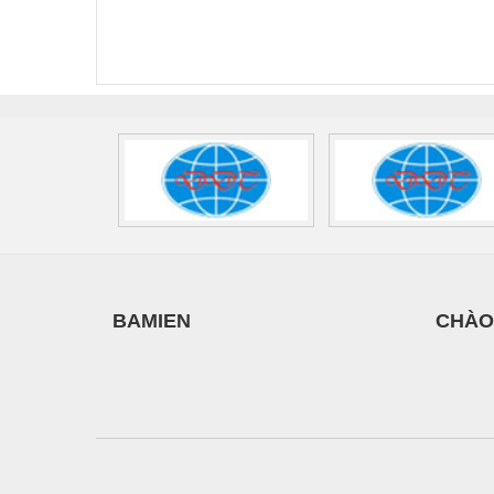
Phoenix Contact
Contact PLT-SEC-
Phoe
FLT-SEC-P-T1-3S-
T3-230-FM-PT -
QU
440/35-FM -
2907928
UPS/23
2908264
-
BAMIEN
CHÀO