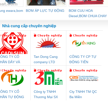
dung ewara,bom
BƠM ÁP LỰC TỰ ĐỘNG
BOM CUU HOA
Diesel,BOM CHUA CHAY
Nhà cung cấp chuyên nghiệp
ÔNG TY CỔ
Tan Dong Cang
CÔNG TY CP TỰ
Đệm An Toàn
Rơ Le An Toàn
Bộ Lặp Tín Hiệu
Rơ
HẦN DÂY VÀ
company LTD
ĐỘNG TIẾN
nix Contact
Phoenix Contact
PROFIBUS Phoenix
Pho
ÁP ĐIỆN
HƯNG
PC20-1NO-
PSR-SCP-
Contact PSI-REP-
298
THƯỢNG ĐÌNH
24DC-SP -
24UC/ESL4/3X1/1X2/B
PROFIBUS/12MB -
700578
- 2981059
2708863
24DC
ÔNG TY CỔ
Công ty TNHH
Cty TNHH TM QC
PHẦN TỰ ĐỘNG
Thương Mại SX
Ba Miền
ưu Điện AC
Mô-đun Ắc Quy UPS
Rơ Le An Toàn
Bộ g
IẾN HƯNG
Ba Miền
 Suất Cao
Phoenix Contact
Phoenix Contact