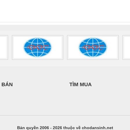
nix Contact
QUINT-HP-
2981059 – PSR-
TRAN
INT-HP-
BAT/PB/48DC/7.0AH/PT
SCP-
1K5 H
0AC/2.5KVA/PT
- 1133819
24UC/ESL4/3X1/1X2/B
 1136815
 BÁN
TÌM MUA
Bản quyền 2006 - 2026 thuộc về chodansinh.net