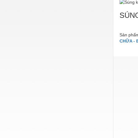
Nước-Vật tư thiết bị
SÚNG
Phốt cơ khí
Sắt, thép, inox các loại
Sản phẩm
Thí nghiệm-Trang thiết bị
CHỮA - 
Thiết bị chiếu sáng
Thiết bị chống sét
Thiết bị an ninh
Thiết bị công nghiệp
Thiết bị công trình
Thiết bị điện
Thiết bị giáo dục
Thiết bị khác