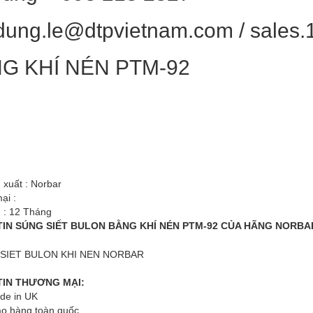
dung.le@dtpvietnam.com / sales
G KHÍ NÉN PTM-92
 xuất : Norbar
ại :
 : 12 Tháng
IN SÚNG SIẾT BULON BẰNG KHÍ NÉN PTM-92 CỦA HÃNG NORBA
TIN THƯƠNG MẠI:
de in UK
ao hàng toàn quốc