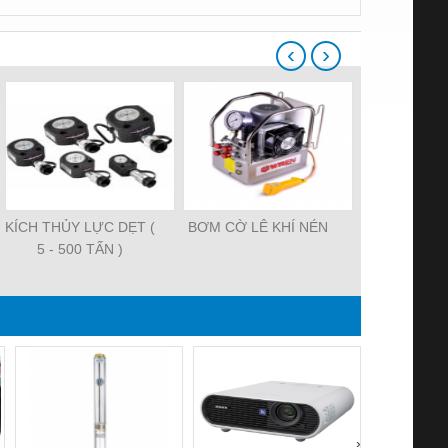
‹
›
KÍCH THỦY LỰC DẸT (
BƠM CỜ LÊ KHÍ NÉN
KÍCH THỦY
5 - 500 TẤN )
TẤ
›