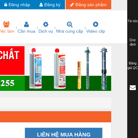
Đăng nhập
Đăng ký
Đăng sản phẩm
Tin tức
iệc làm
Cần mua
Dịch vụ
Nhà cung cấp
Video clip
Quy
định
Bảng
giá QC
LIÊN HỆ MUA HÀNG