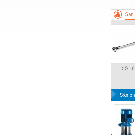
Thiết bị làm sạch
Thiết bị sơn - Sơn
Sản 
Thiết bị nhà bếp
Thiết bị nhiệt
Thiêt bị PCCC
Thiết bị truyền động
Thiết bị văn phòng
CỜ LÊ
Thiết bị viễn thông
Thủy lực-Thiết bị
Sản ph
Thủy sản - Trang thiết bị
Tự động hoá
Van - Co các loại
Vật liệu mài mòn
‹