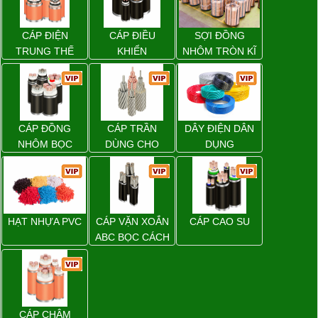
CÁP ĐIỆN
CÁP ĐIỀU
SỢI ĐỒNG
TRUNG THẾ
KHIỂN
NHÔM TRÒN KĨ
THUẬT ĐIỆN
CÁP ĐỒNG
CÁP TRẦN
DÂY ĐIỆN DÂN
NHÔM BỌC
DÙNG CHO
DỤNG
ĐƯỜNG DÂY
TẢI ĐIỆN TRÊN
KHÔNG
HẠT NHỰA PVC
CÁP VẶN XOẮN
CÁP CAO SU
ABC BỌC CÁCH
ĐIỆN XLPE
CÁP CHẬM