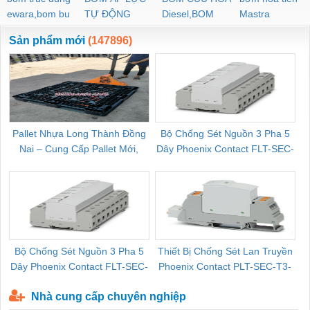
ewara,bom bu
TỰ ĐỘNG
Diesel,BOM
Mastra
ewara
CHUA CHAY
Sản phẩm mới
(147896)
Pallet Nhựa Long Thành Đồng
Bộ Chống Sét Nguồn 3 Pha 5
Nai – Cung Cấp Pallet Mới,
Dây Phoenix Contact FLT-SEC-
C
Pallet Cũ Giá Tốt
P-T1-3S-264/50-FM - 2909589
Bộ Chống Sét Nguồn 3 Pha 5
Thiết Bị Chống Sét Lan Truyền
B
Dây Phoenix Contact FLT-SEC-
Phoenix Contact PLT-SEC-T3-
P-T1-3S-440/35-FM - 2908264
230-FM-PT - 2907928
Nhà cung cấp chuyên nghiệp