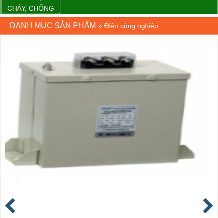
CHÁY, CHỐNG
CHÁY
DANH MỤC SẢN PHẨM
»
Điện công nghiệp