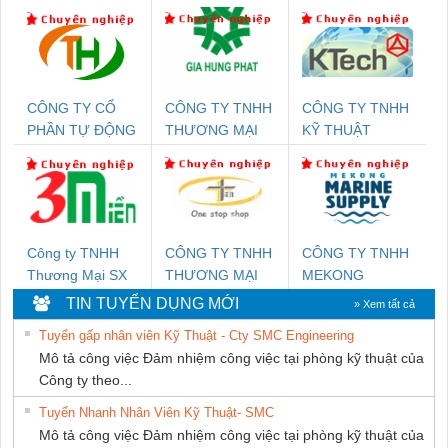
CÔNG TY CỔ
CÔNG TY TNHH
CÔNG TY TNHH
PHẦN TỰ ĐỘNG
THƯƠNG MẠI
KỸ THUẬT
TIẾN HƯNG
DỊCH VỤ KỸ
KTECH VIỆT
THUẬT ĐIỆN CƠ
NAM
GIA HƯNG
PHÁT
Công ty TNHH
CÔNG TY TNHH
CÔNG TY TNHH
Thương Mại SX
THƯƠNG MẠI
MEKONG
Ba Miền
THIÊN ÂN VIỆT
MARINE
TIN TUYỂN DỤNG MỚI
» Xem tất cả
NAM
SUPPLY
Tuyển gấp nhân viên Kỹ Thuật - Cty SMC Engineering
Mô tả công việc Đảm nhiệm công việc tại phòng kỹ thuật của
Công ty theo...
Tuyển Nhanh Nhân Viên Kỹ Thuật- SMC
Mô tả công việc Đảm nhiệm công việc tại phòng kỹ thuật của