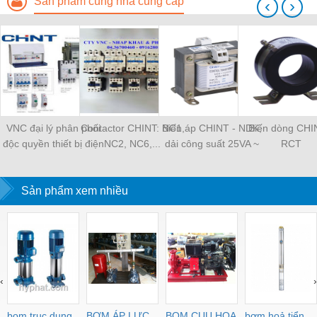
Sản phẩm cùng nhà cung cấp
‹
›
VNC đại lý phân phối
Contactor CHINT: NC1,
Biến áp CHINT - NDK,
Biến dòng CHI
độc quyền thiết bị điện
NC2, NC6,...
dải công suất 25VA ~
RCT
CHINT tại MB Việt Nam
Chint.com.vn
5000VA
Sản phẩm xem nhiều
‹
›
bom truc dung
BƠM ÁP LỰC
BOM CUU HOA
bơm hoả tiển