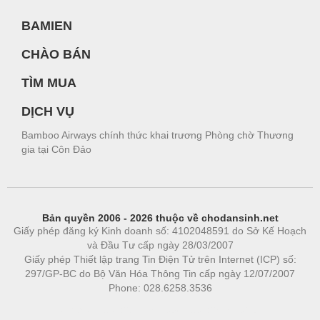
BAMIEN
CHÀO BÁN
TÌM MUA
DỊCH VỤ
Bamboo Airways chính thức khai trương Phòng chờ Thương
gia tại Côn Đảo
Bản quyền 2006 - 2026 thuộc về chodansinh.net
Giấy phép đăng ký Kinh doanh số: 4102048591 do Sở Kế Hoạch
và Đầu Tư cấp ngày 28/03/2007
Giấy phép Thiết lập trang Tin Điện Tử trên Internet (ICP) số:
297/GP-BC do Bộ Văn Hóa Thông Tin cấp ngày 12/07/2007
Phone: 028.6258.3536
Phòng trọ
|
https://bdsgroup.vn
https://kqxs123.com