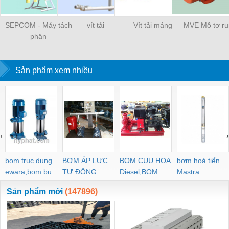
SEPCOM - Máy tách
vít tải
Vít tải máng
MVE Mô tơ r
phân
Sản phẩm xem nhiều
‹
›
bom truc dung
BƠM ÁP LỰC
BOM CUU HOA
bơm hoả tiển
ewara,bom bu
TỰ ĐỘNG
Diesel,BOM
Mastra
ewara
CHUA CHAY
Sản phẩm mới
(147896)