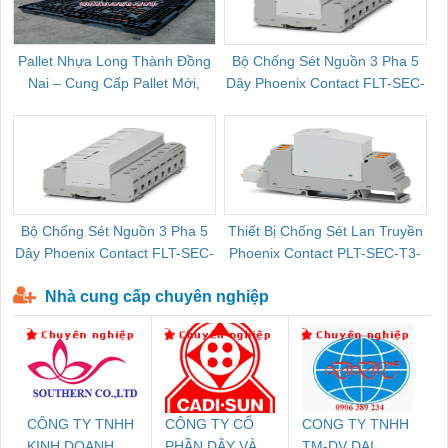
Pallet Nhựa Long Thành Đồng
Bộ Chống Sét Nguồn 3 Pha 5
Nai – Cung Cấp Pallet Mới,
Dây Phoenix Contact FLT-SEC-
C
Pallet Cũ Giá Tốt
P-T1-3S-264/50-FM - 2909589
Bộ Chống Sét Nguồn 3 Pha 5
Thiết Bị Chống Sét Lan Truyền
B
Dây Phoenix Contact FLT-SEC-
Phoenix Contact PLT-SEC-T3-
P-T1-3S-440/35-FM - 2908264
230-FM-PT - 2907928
Nhà cung cấp chuyên nghiệp
CÔNG TY TNHH
CÔNG TY CỔ
CONG TY TNHH
KINH DOANH
PHẦN DÂY VÀ
TM-DV DAI