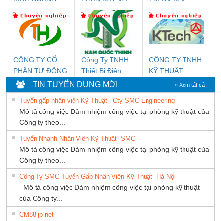
DỊCH VỤ XNK
CÁP ĐIỆN
DONG THANH
PHƯƠNG NAM
THƯỢNG ĐÌNH
CÔNG TY CỔ
Công Ty TNHH
CÔNG TY TNHH
PHẦN TỰ ĐỘNG
Thiết Bị Điện
KỸ THUẬT
TIẾN HƯNG
Nam Quốc Thịnh
KTECH VIỆT
TIN TUYỂN DỤNG MỚI
» Xem tất cả
NAM
Tuyển gấp nhân viên Kỹ Thuật - Cty SMC Engineering
Mô tả công việc Đảm nhiệm công việc tại phòng kỹ thuật của
Công ty theo...
Tuyển Nhanh Nhân Viên Kỹ Thuật- SMC
Mô tả công việc Đảm nhiệm công việc tại phòng kỹ thuật của
Công ty theo...
Công Ty SMC Tuyển Gấp Nhân Viên Kỹ Thuật- Hà Nội
Mô tả công việc Đảm nhiệm công việc tại phòng kỹ thuật
của Công ty...
CM88 jp net