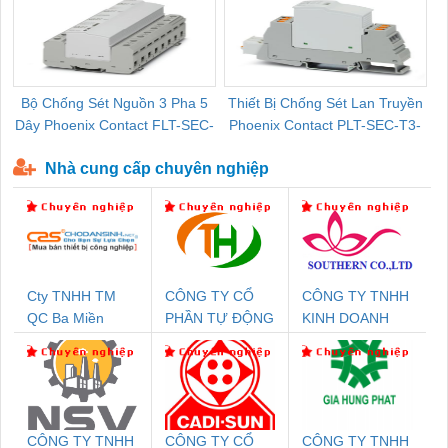
Bộ Chống Sét Nguồn 3 Pha 5
Thiết Bị Chống Sét Lan Truyền
B
Dây Phoenix Contact FLT-SEC-
Phoenix Contact PLT-SEC-T3-
P-T1-3S-440/35-FM - 2908264
230-FM-PT - 2907928
Nhà cung cấp chuyên nghiệp
Cty TNHH TM
CÔNG TY CỔ
CÔNG TY TNHH
QC Ba Miền
PHẦN TỰ ĐỘNG
KINH DOANH
TIẾN HƯNG
DỊCH VỤ XNK
PHƯƠNG NAM
CÔNG TY TNHH
CÔNG TY CỔ
CÔNG TY TNHH