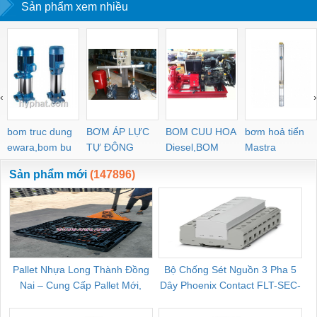
Sản phẩm xem nhiều
‹
›
bom truc dung
BƠM ÁP LỰC
BOM CUU HOA
bơm hoả tiển
ewara,bom bu
TỰ ĐỘNG
Diesel,BOM
Mastra
ewara
CHUA CHAY
Sản phẩm mới
(147896)
Pallet Nhựa Long Thành Đồng
Bộ Chống Sét Nguồn 3 Pha 5
Nai – Cung Cấp Pallet Mới,
Dây Phoenix Contact FLT-SEC-
C
Pallet Cũ Giá Tốt
P-T1-3S-264/50-FM - 2909589