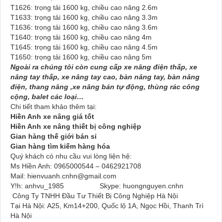
T1626: trọng tải 1600 kg, chiều cao nâng 2.6m
T1633: trọng tải 1600 kg, chiều cao nâng 3.3m
T1636: trọng tải 1600 kg, chiều cao nâng 3.6m
T1640: trọng tải 1600 kg, chiều cao nâng 4m
T1645: trọng tải 1600 kg, chiều cao nâng 4.5m
T1650: trọng tải 1600 kg, chiều cao nâng 5m
Ngoài ra chúng tôi còn cung cấp xe nâng điện thấp, xe
nâng tay thấp, xe nâng tay cao, bàn nâng tay, bàn nâng
điện, thang nâng ,xe nâng bán tự động, thùng rác công
cộng, balet các loại…
Chi tiết tham khảo thêm tại:
Hiền Anh xe nâng giá tốt
Hiền Anh xe nâng thiết bị công nghiệp
Gian hàng thế giới bán sỉ
Gian hàng tìm kiếm hàng hóa
Quý khách có nhu cầu vui lòng liện hệ:
Ms Hiền Anh: 0965000544 – 0462921708
Mail: hienvuanh.cnhn@gmail.com
Y!h: anhvu_1985 Skype: huongnguyen.cnhn
Công Ty TNHH Đầu Tư Thiết Bị Công Nghiệp Hà Nội
Tại Hà Nội: A25, Km14+200, Quốc lộ 1A, Ngọc Hồi, Thanh Trì
Hà Nội