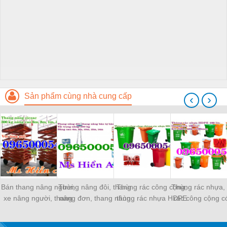
Sản phẩm cùng nhà cung cấp
‹
›
Bán thang nâng người,
Thang nâng đôi, thang
Thùng rác công cộng,
Thùng rác nhựa,
xe nâng người, thang
nâng đơn, thang nâng
thùng rác nhựa HDPE
rác công cộng c
nâng ziczac
điện giá tốt
giá rẻ
bán giá gốc