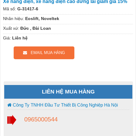
Xe nâng điện, xe nâng điện cao đứng lái giảm giá 15%
Mã số:
G-31417-6
Nhãn hiệu:
Eoslift, Noveltek
Xuất xứ:
Đức , Đài Loan
Giá:
Liên hệ
EMAIL MUA HÀNG
LIÊN HỆ MUA HÀNG
Công Ty TNHH Đầu Tư Thiết Bị Công Nghiệp Hà Nội
0965000544