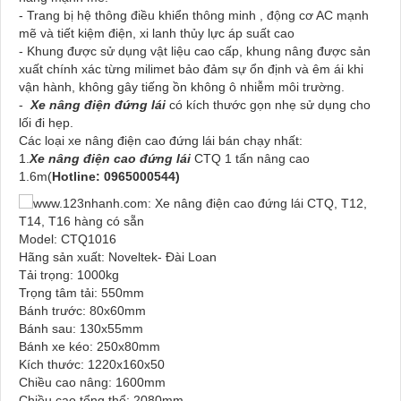
- Trang bị hệ thông điều khiển thông minh , động cơ AC mạnh
mẽ và tiết kiệm điện, xi lanh thủy lực áp suất cao
- Khung được sử dụng vật liệu cao cấp, khung nâng được sản
xuất chính xác từng milimet bảo đảm sự ổn định và êm ái khi
vận hành, không gây tiếng ồn không ô nhiễm môi trường.
-
Xe nâng điện đứng lái
có kích thước gọn nhẹ sử dụng cho
lối đi hẹp.
Các loại xe nâng điện cao đứng lái bán chạy nhất:
1.
Xe nâng điện cao đứng lái
CTQ 1 tấn nâng cao
1.6m(
Hotline: 0965000544)
Model: CTQ1016
Hãng sản xuất: Noveltek- Đài Loan
Tải trọng: 1000kg
Trọng tâm tải: 550mm
Bánh trước: 80x60mm
Bánh sau: 130x55mm
Bánh xe kéo: 250x80mm
Kích thước: 1220x160x50
Chiều cao nâng: 1600mm
Chiều cao tổng thể: 2080mm