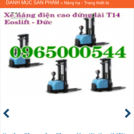
DANH MỤC SẢN PHẨM
»
Nâng hạ - Trang thiết bị