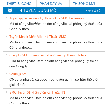
THIẾT BỊ CÔNG
PHẦN DÂY VÀ
THƯƠNG MẠI
NGHIỆP NIHON
CÁP ĐIỆN
DỊCH VỤ KỸ
TIN TUYỂN DỤNG MỚI
» Xem tất cả
SETSUBI VIỆT
THƯỢNG ĐÌNH
THUẬT ĐIỆN CƠ
Tuyển gấp nhân viên Kỹ Thuật - Cty SMC Engineering
NAM
GIA HƯNG
Mô tả công việc Đảm nhiệm công việc tại phòng kỹ thuật của
PHÁT
Công ty theo...
Tuyển Nhanh Nhân Viên Kỹ Thuật- SMC
Mô tả công việc Đảm nhiệm công việc tại phòng kỹ thuật của
Công ty theo...
Công Ty SMC Tuyển Gấp Nhân Viên Kỹ Thuật- Hà Nội
Mô tả công việc Đảm nhiệm công việc tại phòng kỹ thuật
của Công ty...
CM88 jp net
CM88 là nhà cái cá cược trực tuyến uy tín, sở hữu thế giới
giải trí hiện...
SMC Tuyển 01 Nhân Viên Kỹ Thuật-HN
Mô tả công việc Đảm nhiệm công việc tại phòng kỹ thuật của
Công ty theo...