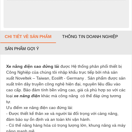
CHI TIẾT VỀ SẢN PHẨM
THÔNG TIN DOANH NGHIỆP
SẢN PHẨM GỢI Ý
Xe nâng điện cao đứng lái
được Hệ thống phân phối thiết bị
Công Nghiệp của chúng tôi nhập khẩu trực tiếp bởi nhà sản
xuất Noveltek – Taiwan, Eoslift - Germany . Sản phẩm được sản
xuất trên dây truyền công nghệ hiện đại, nguyên liệu đầu vào
cao cấp. Bảo đảm tính bền vững cao, giá cả phù hợp so với các
loại
xe nâng điện
khác mà công năng có thể đáp ứng tương
tự.
Ưu điểm xe nâng điện cao đứng lái:
- Được thiết kế thân xe và người lái đối trọng với càng nâng,
đảm bảo sự ổn định và an toàn khi vận hành.
- Có thể nâng hàng hóa có trọng lượng lớn, khung nâng và máy
nâng mạnh mẽ.