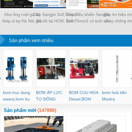
Kho ống ruột gà lõi
Cáp Sangjin 3x0.5mm2
Cáp điều khiển Sangjin
Dây tín hiệu c
thép sỉ tại Hà Nội, Đà
giá tốt tại HCM, Bình
2x0.75mm2 có lưới sẵn
cháy chống nh
Nẵng, Sài Gòn
Dương, Đồng Nai
Sài Gòn, Bình Dương,
2x1.0 Altek kabe
Đồng Nai
Đà Nẵng, Huế, 
Sản phẩm xem nhiều
Định
‹
›
bom truc dung
BƠM ÁP LỰC
BOM CUU HOA
bơm hoả tiển
ewara,bom bu
TỰ ĐỘNG
Diesel,BOM
Mastra
ewara
CHUA CHAY
Sản phẩm mới
(147896)