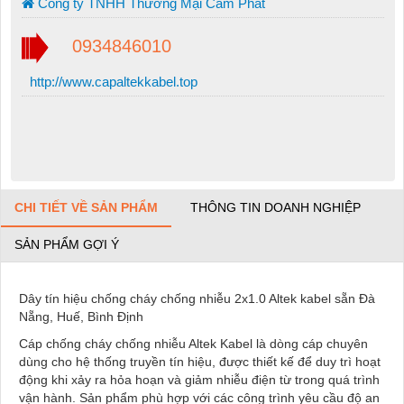
Công ty TNHH Thương Mại Cẩm Phát
0934846010
http://www.capaltekkabel.top
CHI TIẾT VỀ SẢN PHẨM
THÔNG TIN DOANH NGHIỆP
SẢN PHẨM GỢI Ý
Dây tín hiệu chống cháy chống nhiễu 2x1.0 Altek kabel sẵn Đà
Nẵng, Huế, Bình Định
Cáp chống cháy chống nhiễu Altek Kabel là dòng cáp chuyên
dùng cho hệ thống truyền tín hiệu, được thiết kế để duy trì hoạt
động khi xảy ra hỏa hoạn và giảm nhiễu điện từ trong quá trình
vận hành. Sản phẩm phù hợp với các công trình yêu cầu độ an