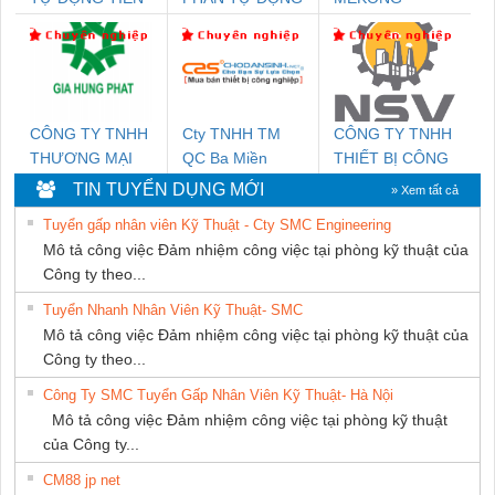
HƯNG
TIẾN HƯNG
MARINE
SUPPLY
CÔNG TY TNHH
Cty TNHH TM
CÔNG TY TNHH
THƯƠNG MẠI
QC Ba Miền
THIẾT BỊ CÔNG
DỊCH VỤ KỸ
NGHIỆP NIHON
TIN TUYỂN DỤNG MỚI
» Xem tất cả
THUẬT ĐIỆN CƠ
SETSUBI VIỆT
Tuyển gấp nhân viên Kỹ Thuật - Cty SMC Engineering
GIA HƯNG PHÁT
NAM
Mô tả công việc Đảm nhiệm công việc tại phòng kỹ thuật của
Công ty theo...
Tuyển Nhanh Nhân Viên Kỹ Thuật- SMC
Mô tả công việc Đảm nhiệm công việc tại phòng kỹ thuật của
Công ty theo...
Công Ty SMC Tuyển Gấp Nhân Viên Kỹ Thuật- Hà Nội
Mô tả công việc Đảm nhiệm công việc tại phòng kỹ thuật
của Công ty...
CM88 jp net