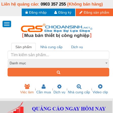
Liên hệ quảng cáo:
0903 357 255
(Không bán hàng)
Đăng nhập
Đăng ký
Đăng sản phẩm
Sản phẩm
Nhà cung cấp
Dịch vụ
Danh mục
Việc làm
Cần mua
Dịch vụ
Nhà cung cấp
Video clip