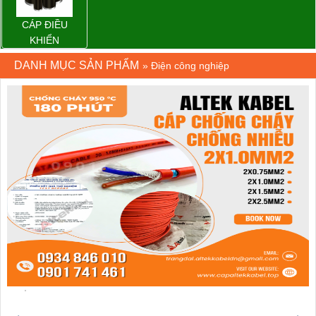
CÁP ĐIỀU
KHIỂN
DANH MỤC SẢN PHẨM
»
Điện công nghiệp