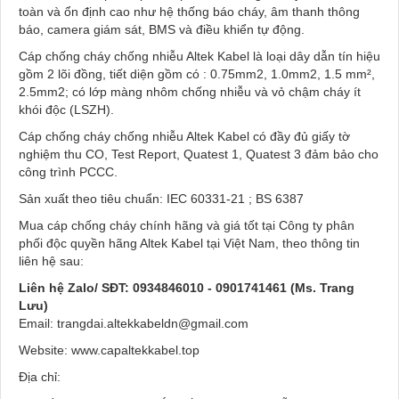
toàn và ổn định cao như hệ thống báo cháy, âm thanh thông
báo, camera giám sát, BMS và điều khiển tự động.
Cáp chống cháy chống nhiễu Altek Kabel là loại dây dẫn tín hiệu
gồm 2 lõi đồng, tiết diện gồm có : 0.75mm2, 1.0mm2, 1.5 mm²,
2.5mm2; có lớp màng nhôm chống nhiễu và vỏ chậm cháy ít
khói độc (LSZH).
Cáp chống cháy chống nhiễu Altek Kabel có đầy đủ giấy tờ
nghiệm thu CO, Test Report, Quatest 1, Quatest 3 đảm bảo cho
công trình PCCC.
Sản xuất theo tiêu chuẩn: IEC 60331-21 ; BS 6387
Mua cáp chống cháy chính hãng và giá tốt tại Công ty phân
phối độc quyền hãng Altek Kabel tại Việt Nam, theo thông tin
liên hệ sau:
Liên hệ Zalo/ SĐT: 0934846010 - 0901741461 (Ms. Trang
Lưu)
Email: trangdai.altekkabeldn@gmail.com
Website: www.capaltekkabel.top
Địa chỉ: