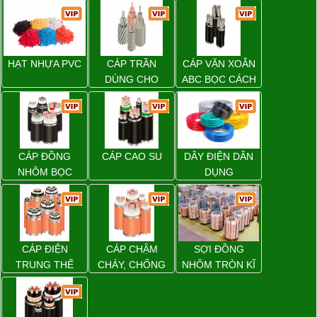
HẠT NHỰA PVC
CÁP TRẦN
CÁP VẶN XOẮN
DÙNG CHO
ABC BỌC CÁCH
ĐƯỜNG DÂY
ĐIỆN XLPE
TẢI ĐIỆN TRÊN
KHÔNG
CÁP ĐỒNG
CÁP CAO SU
DÂY ĐIỆN DÂN
NHÔM BỌC
DỤNG
CÁP ĐIỆN
CÁP CHẬM
SỢI ĐỒNG
TRUNG THẾ
CHÁY, CHỐNG
NHÔM TRÒN KĨ
CHÁY
THUẬT ĐIỆN