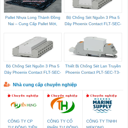
Pallet Nhựa Long Thành Đồng
Bộ Chống Sét Nguồn 3 Pha 5
Nai – Cung Cấp Pallet Mới,
Dây Phoenix Contact FLT-SEC-
C
Pallet Cũ Giá Tốt
P-T1-3S-264/50-FM - 2909589
Bộ Chống Sét Nguồn 3 Pha 5
Thiết Bị Chống Sét Lan Truyền
B
Dây Phoenix Contact FLT-SEC-
Phoenix Contact PLT-SEC-T3-
P-T1-3S-440/35-FM - 2908264
230-FM-PT - 2907928
Nhà cung cấp chuyên nghiệp
CÔNG TY CP
CÔNG TY CỔ
CÔNG TY TNHH
TỰ ĐỘNG TIẾN
PHẦN TỰ ĐỘNG
MEKONG