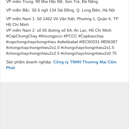
VP miền Trung: 90 Mai Hắc Đế, Sơn Trà, Đà Nẵng
VP miền Bắc: Số 6 ngõ 134 Sài Đồng, Q. Long Biên, Hà Nội
VP miền Nam 1: Số 1462 Võ Văn Kiệt, Phường 1, Quận 6, TP
Hồ Chí Minh
VP miền Nam 2: số 65 đường số 6A, An Lạc, Hồ Chí Minh
#CapChongChay #thicongpccc #PCCC #Capbaochay
#capchongchaychongnhieu #altekkabel #IEC60331 #BS6387
#chongchaychongnhieu2x1.0 #chongchaychongnhieu2x1.5
#chongchaychongnhieu2x2.5 #chongchaychongnhieu2x0.75
Sản phẩm doanh nghiệp:
Công ty TNHH Thương Mại Cẩm
Phát