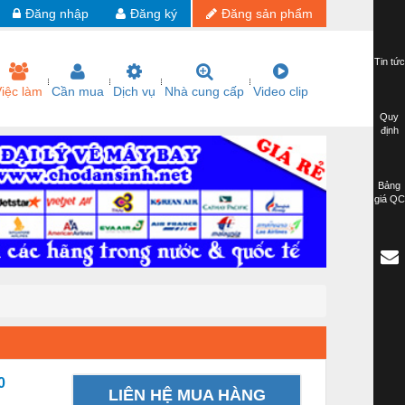
Đăng nhập
Đăng ký
Đăng sản phẩm
Tin tức
iệc làm
Cần mua
Dịch vụ
Nhà cung cấp
Video clip
Quy
định
Bảng
giá QC
0
LIÊN HỆ MUA HÀNG