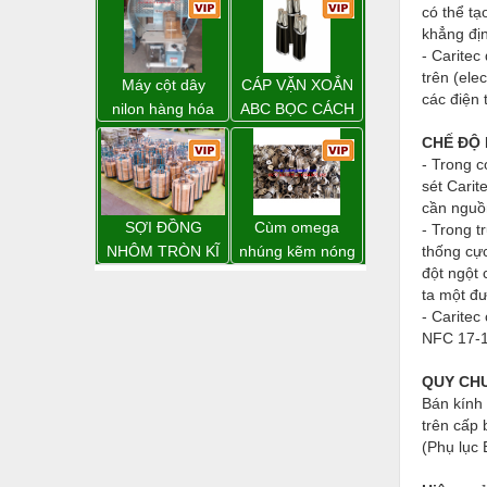
Hóa chất-Trang thiết bị
có thể tạ
khẳng địn
Kệ công nghiệp
- Caritec
trên (ele
Khí nén - Thiết bị
Máy cột dây
CÁP VẶN XOẮN
các điện 
nilon hàng hóa
ABC BỌC CÁCH
Khuôn mẫu - Phụ tùng
model CY-100
ĐIỆN XLPE
CHẾ ĐỘ
Lọc công nghiệp
- Trong c
sét Carit
Máy công cụ - Phụ tùng
cần nguồ
SỢI ĐỒNG
Cùm omega
- Trong t
Mỏ - Trang thiết bị
NHÔM TRÒN KĨ
nhúng kẽm nóng
thống cực
đột ngột 
THUẬT ĐIỆN
Mô tơ - Hộp số
ta một đư
- Caritec
Môi trường - Thiết bị
NFC 17-1
Nâng hạ - Trang thiết bị
QUY CHU
Nội - Ngoại thất - văn phòng
Bán kính
trên cấp b
Nồi hơi - Trang thiết bị
(Phụ lục 
Nông nghiệp - Thiết bị