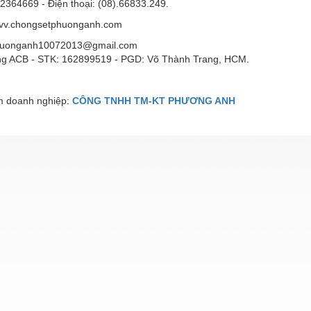
2364669 - Điện thoại: (08).66833.249.
vv.chongsetphuonganh.com
phuonganh10072013@gmail.com
g ACB - STK: 162899519 - PGD: Võ Thành Trang, HCM.
 doanh nghiệp:
CÔNG TNHH TM-KT PHƯƠNG ANH