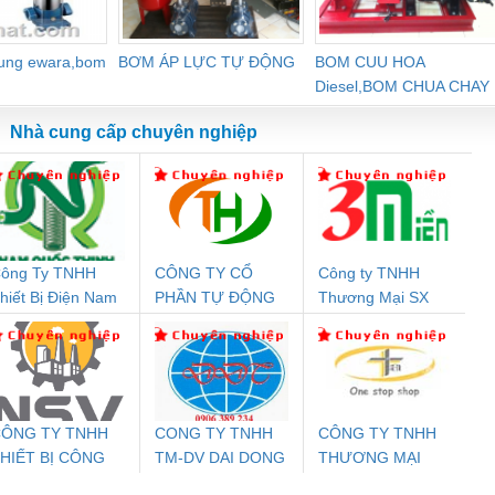
dung ewara,bom
BƠM ÁP LỰC TỰ ĐỘNG
BOM CUU HOA
Diesel,BOM CHUA CHAY
Nhà cung cấp chuyên nghiệp
ông Ty TNHH
CÔNG TY CỔ
Công ty TNHH
Đệm An Toàn
Rơ Le An Toàn
Bộ Lặp Tín Hiệu
Rơ
hiết Bị Điện Nam
PHẦN TỰ ĐỘNG
Thương Mại SX
nix Contact
Phoenix Contact
PROFIBUS Phoenix
Pho
uốc Thịnh
TIẾN HƯNG
Ba Miền
PC20-1NO-
PSR-SCP-
Contact PSI-REP-
298
24DC-SP -
24UC/ESL4/3X1/1X2/B
PROFIBUS/12MB -
700578
- 2981059
2708863
24DC
ÔNG TY TNHH
CONG TY TNHH
CÔNG TY TNHH
HIẾT BỊ CÔNG
TM-DV DAI DONG
THƯƠNG MẠI
ưu Điện AC
Mô-đun Ắc Quy UPS
Rơ Le An Toàn
Bộ g
GHIỆP NIHON
THANH
THIÊN ÂN VIỆT
 Suất Cao
Phoenix Contact
Phoenix Contact