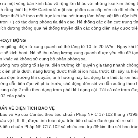
o ra một vùng bán kính bảo vệ rộng lớn khác với những loại kim thông 
h rằng thiết bị ESE Caritec là một sản phẩm cao cấp nên có rất nhiều
 được thiết kế theo một trục kim thu sét trung tâm bằng vật liệu đặc 
ctron + ) có tác dụng phóng tia tiên đạo. Hệ thống các điện cực trung
tích dương thông qua hệ thống truyền dẫn các dòng điện này được triệt 
 HOẠT ĐỘNG
ơn giông, điện từ xung quanh có thể tăng từ 10 tới 20 kV/m. Ngay khi t
ec sẽ kích hoạt. Nó sẽ thu năng lượng xung quanh được yêu cầu để tạo
n khác và không sử dụng bộ phận phóng xạ.
rường hợp giông tố sảy ra, điện trường khí quyển gia tăng nhanh chón
 điện phía dưới, năng lượng được thiết bị ion hóa, trước khi sảy ra h
của điện trường khí quyẩn, ảnh hưởng này tác động làm thiết bị ion hó
ờng dẫn tiên đạo về phía trước, chủ động đón sét và dẫn xuống theo hệ
 cung cấp 2 mẫu theo dạng trạm phát khí dạng cột. Tất cả các trạm đư
02 của pháp.
ẨN VỀ DIỆN TÍCH BẢO VỆ
 bảo vệ Rp của Caritec theo tiêu chuẩn Pháp NF C 17-102 tháng 7/199
ảo vệ I, II, III, được tính toán dựa trên tiêu chuẩn đánh giá rủi ro sét.
B tiêu chuẩn Pháp NF C17-102 và chiều cao trụ đỡ kim thu sét bao trùm