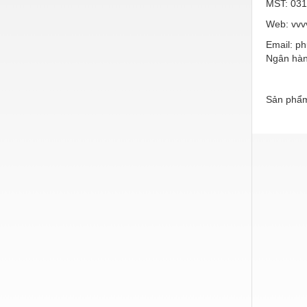
MST: 031
Thiết bị làm sạch
Web: vvv
Thiết bị sơn - Sơn
Email: 
Thiết bị nhà bếp
Ngân hàn
Thiết bị nhiệt
Sản phẩm
Thiêt bị PCCC
Thiết bị truyền động
Thiết bị văn phòng
Thiết bị viễn thông
Thủy lực-Thiết bị
Thủy sản - Trang thiết bị
Tự động hoá
Van - Co các loại
Vật liệu mài mòn