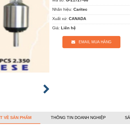
Nhãn hiệu:
Caritec
Xuất xứ:
CANADA
Giá:
Liên hệ
EMAIL MUA HÀNG
ẾT VỀ SẢN PHẨM
THÔNG TIN DOANH NGHIỆP
SẢ