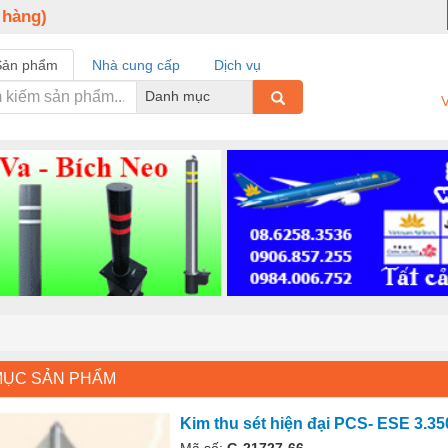
 hàng)
Sản phẩm
Nhà cung cấp
Dịch vụ
Danh mục
V
MỤC SẢN PHẨM
Kim thu sét hiện đại PCS- ESE 3.35
Mã số:
G-21727-66