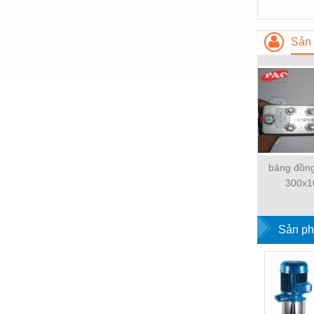
Vật liệu xây dựng
Sản 
Vòng bi - Bạc đạn
Xe hơi - Phụ tùng
Xe máy - Phụ tùng
Xe tải - phụ tùng
Y khoa - Trang thiết bị
bảng đồng
300x1
Sản ph