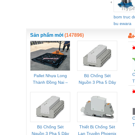
‹
bom truc 
bu ewara
Sản phẩm mới
(147896)
C
Pallet Nhựa Long
Bộ Chống Sét
Rơ Le 
T
Thành Đồng Nai –
Nguồn 3 Pha 5 Dây
Phoe
Q
Cung Cấp Pallet
Phoenix Contact
PSR-
Mới, Pallet Cũ Giá
FLT-SEC-P-T1-3S-
1NC-
Tốt
264/50-FM -
2
2909589
C
T
Bộ Chống Sét
Thiết Bị Chống Sét
Bộ L
N
Nguồn 3 Pha 5 Dây
Lan Truyền Phoenix
Công