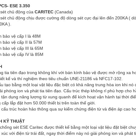
PCS- ESE 3.350
u sét chủ động của
CARITEC
(Canada)
 sét chủ động chịu được cường độ dòng sét cực đại lên đến 200KA ( dòn
0KA ).
h bảo vệ cấp I là 48M
h bảo vệ cấp II là 57M
h bảo vệ cấp III là 65M
h bảo vệ cấp IV là 85M
H
g tia tiên đạo trong không khí với bán kính bảo vệ được mở rộng xa h
hiết kế và thí nghiệm theo tiêu chuẩn UNE-21186 và NFC17-102.
u tạo bằng một loại vật liệu đặc biệt có khả năng trung hòa ion khi nó đư
ải phóng ion và phát tia tiên đạo. Cấu trúc thép không rỉ phù hợp cho 
ế tận dụng năng lượng từ xung quanh để kích hoạt vận hành tại thời đi
 cấp lắp đặt hơn 50.000 thiết bị trên toàn thế giới.
ế cấu trúc hoàn hảo thông qua sự kiểm chứng điện từ và điện áp cao 
H KỸ THUẬT
ị chống sét ESE Caritec được thiết kế bằng một loại vật liệu đặt biệt ch
 xúc với điện từ trái đất, ngay thời điểm này nó giải phóng ion và phát 