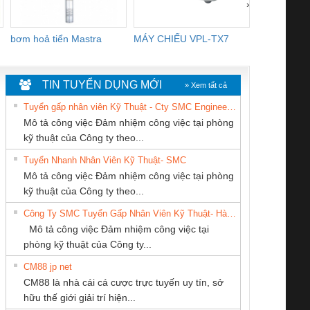
›
bơm hoả tiển Mastra
MÁY CHIẾU VPL-TX7
BOM DINH
WHITE
TIN TUYỂN DỤNG MỚI
» Xem tất cả
Tuyển gấp nhân viên Kỹ Thuật - Cty SMC Engineering
Mô tả công việc Đảm nhiệm công việc tại phòng
kỹ thuật của Công ty theo...
Tuyển Nhanh Nhân Viên Kỹ Thuật- SMC
CÔNG TY CP TỰ
Tan Dong Cang
CÔNG TY CỔ
 Le An Toàn
Bộ giám sát chuỗi
Bộ giám sát dòng
Bộ ng
Mô tả công việc Đảm nhiệm công việc tại phòng
ĐỘNG TIẾN
company LTD
PHẦN DÂY VÀ
enix Contact
tấm pin
điện chuỗi
ray W
kỹ thuật của Công ty theo...
HƯNG
CÁP ĐIỆN
6960 – PSR-
TRANSCLINIC 16I+
TRANSCLINIC 16I+
BAS 
Công Ty SMC Tuyển Gấp Nhân Viên Kỹ Thuật- Hà Nội
THƯỢNG ĐÌNH
SCP-
1K5 L (2433950000)
(2008130000)
(28
Mô tả công việc Đảm nhiệm công việc tại
/FSP/2X1/1X2
phòng kỹ thuật của Công ty...
CM88 jp net
CÔNG TY TNHH
CÔNG TY TNHH
CÔNG TY TNHH
CM88 là nhà cái cá cược trực tuyến uy tín, sở
KINH DOANH
MEKONG MARINE
THƯƠNG MẠI
iám sát chuỗi
Bộ chỉnh lưu nguồn
Nẹp nhôm chống
Bộ c
hữu thế giới giải trí hiện...
DỊCH VỤ XNK
SUPPLY
DỊCH VỤ KỸ
tấm pin
điện TRANSCLINIC
trơn Đà Nẵng
giám 