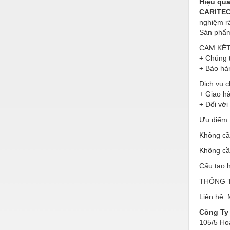
Hiệu quả
CARITE
Nước-Vật tư thiết bị
nghiệm rấ
Phốt cơ khí
Sản ph
CAM KẾT 
Sắt, thép, inox các loại
+ Chúng t
Thí nghiệm-Trang thiết bị
+ Bảo hà
Dịch vụ 
Thiết bị chiếu sáng
+ Giao h
+ Đối với
Thiết bị chống sét
Ưu điểm:
Thiết bị an ninh
Không cầ
Thiết bị công nghiệp
Không cầ
Thiết bị công trình
Cấu tạo h
Thiết bị điện
THÔNG 
Liên hệ:
Thiết bị giáo dục
Công Ty
Thiết bị khác
105/5 Ho