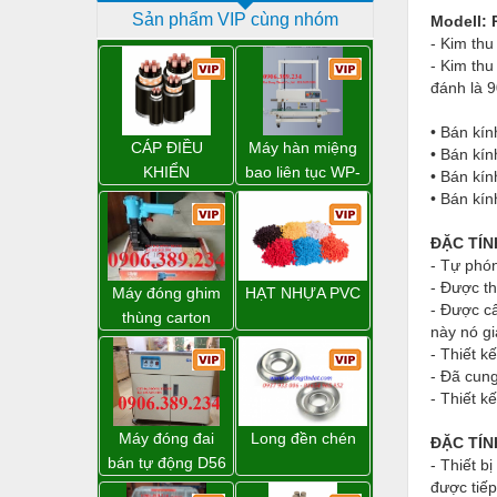
Sản phẩm VIP cùng nhóm
Modell: 
Dịch vụ - Thi công
- Kim th
Điện công nghiệp
- Kim thu
đánh là 9
Điện gia dụng
• Bán kín
Điện Lạnh
CÁP ĐIỀU
Máy hàn miệng
• Bán kín
KHIỂN
bao liên tục WP-
• Bán kín
Đóng tàu Thiết bị
1200V chính
• Bán kín
hãng giá tốt
Đúc chính xác Thiết bị
ĐẶC TÍN
Dụng cụ cầm tay
- Tự phón
- Được t
Máy đóng ghim
HẠT NHỰA PVC
Dụng cụ cắt gọt
- Được cấ
thùng carton
này nó gi
dùng khí nén giá
Dụng cụ điện
- Thiết k
tốt
- Đã cung
Dụng cụ đo
- Thiết k
Gỗ - Trang thiết bị
Máy đóng đai
Long đền chén
ĐẶC TÍN
bán tự động D56
Hàn cắt - Thiết bị
- Thiết b
Strapack
được tiếp