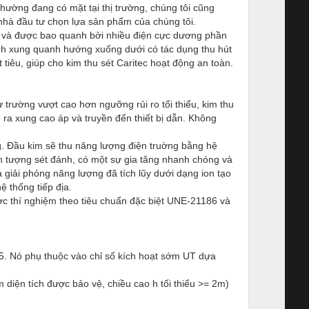
thường đang có mặt tại thị trường, chúng tôi cũng
 nhà đầu tư chọn lựa sản phẩm của chúng tôi.
biệt và được bao quanh bởi nhiều điện cực dương phần
 tính xung quanh hướng xuống dưới có tác dụng thu hút
tiêu, giúp cho kim thu sét Caritec hoạt động an toàn.
ừ trường vượt cao hơn ngưỡng rủi ro tối thiểu, kim thu
 ra xung cao áp và truyền đến thiết bị dẫn. Không
g. Đầu kim sẽ thu năng lượng điện truờng bằng hệ
iện tượng sét đánh, có một sự gia tăng nhanh chóng và
a giải phóng năng lượng đã tích lũy dưới dạng ion tạo
 thống tiếp địa.
ợc thí nghiệm theo tiêu chuẩn đặc biệt UNE-21186 và
5. Nó phụ thuộc vào chỉ số kích hoạt sớm UT dựa
 diện tích được bảo vệ, chiều cao h tối thiểu >= 2m)