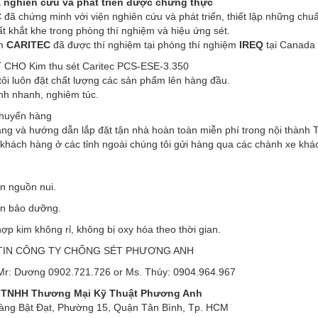
 nghiên cứu và phát triển được chứng thực
C
đã chứng minh với viện nghiên cứu và phát triển, thiết lập những chuẩ
t khắt khe trong phòng thí nghiệm và hiệu ứng sét.
ẩm
CARITEC
đã được thí nghiệm tại phòng thí nghiệm
IREQ
tại Canada 
CHO Kim thu sét Caritec PCS-ESE-3.350
ôi luôn đặt chất lượng các sản phẩm lên hàng đầu.
nh nhanh, nghiêm túc.
chuyển hàng
àng và hướng dẫn lắp đặt tận nhà hoàn toàn miễn phí trong nội thành
 khách hàng ở các tỉnh ngoài chúng tôi gửi hàng qua các chành xe khá
n nguồn nui.
n bảo dưỡng.
ợp kim không rỉ, không bị oxy hóa theo thời gian.
TIN CÔNG TY CHỐNG SÉT PHƯƠNG ANH
 Mr: Dương 0902.721.726 or Ms. Thúy: 0904.964.967
 TNHH Thương Mại Kỹ Thuật Phương Anh
àng Bật Đạt, Phường 15, Quận Tân Bình, Tp. HCM