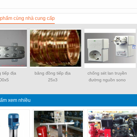
phẩm cùng nhà cung cấp
 tiếp địa
băng đồng tiếp địa
chống sét lan truyền
00x5
25x3
đường nguồn sono
ẩm xem nhiều