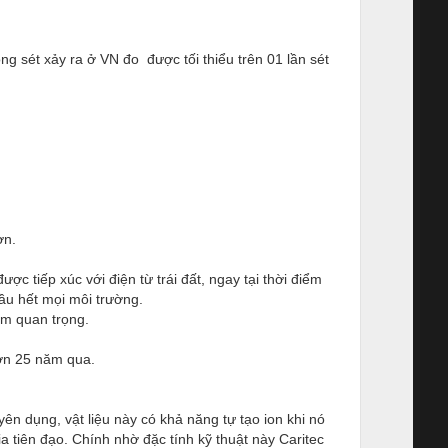
g sét xảy ra ở VN đo được tối thiểu trên 01 lần sét
ơn.
ợc tiếp xúc với điện từ trái đất, ngay tại thời điểm
hầu hết mọi môi trường.
ểm quan trọng.
hơn 25 năm qua.
uyên dụng, vật liệu này có khả năng tự tạo ion khi nó
tia tiên đạo. Chính nhờ đặc tính kỹ thuật này Caritec