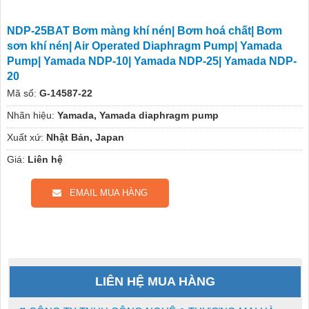
NDP-25BAT Bơm màng khí nén| Bơm hoá chất| Bơm
sơn khí nén| Air Operated Diaphragm Pump| Yamada
Pump| Yamada NDP-10| Yamada NDP-25| Yamada NDP-
20
Mã số:
G-14587-22
Nhãn hiệu:
Yamada, Yamada diaphragm pump
Xuất xứ:
Nhật Bản, Japan
Giá:
Liên hệ
EMAIL MUA HÀNG
LIÊN HỆ MUA HÀNG