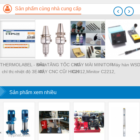
Sản phẩm cùng nhà cung cấp
‹
›
THERMOLABEL - Nhãn
ĐẦU TĂNG TỐC CHO
MÁY MÀI MINITOR
Máy hàn WS
chỉ thị nhiệt độ 3E-40,
MÁY CNC CŨ/ HIGH
C2012,Minitor C2212,
tem nhiệt Nigk A-50,
SPEED SPINDLE
MINITOR C2112,
thermolabe Nigk
MINIMO máy mài siêu
Sản phẩm xem nhiều
âm P30, Máy mài
khuôn mẫu Minitor
Minimo
‹
›