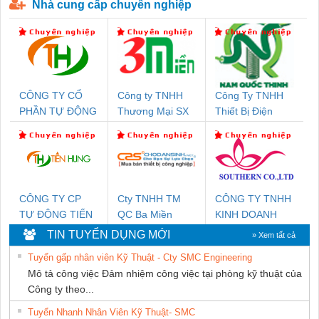
Nhà cung cấp chuyên nghiệp
CÔNG TY CỔ
Công ty TNHH
Công Ty TNHH
PHẦN TỰ ĐỘNG
Thương Mại SX
Thiết Bị Điện
TIẾN HƯNG
Ba Miền
Nam Quốc Thịnh
CÔNG TY CP
Cty TNHH TM
CÔNG TY TNHH
TỰ ĐỘNG TIẾN
QC Ba Miền
KINH DOANH
HƯNG
DỊCH VỤ XNK
TIN TUYỂN DỤNG MỚI
» Xem tất cả
PHƯƠNG NAM
Tuyển gấp nhân viên Kỹ Thuật - Cty SMC Engineering
Mô tả công việc Đảm nhiệm công việc tại phòng kỹ thuật của
Công ty theo...
Tuyển Nhanh Nhân Viên Kỹ Thuật- SMC