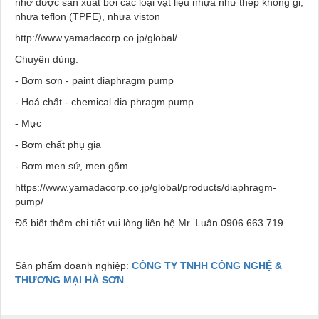
nhờ được sản xuất bởi các loại vật liệu nhựa như thép không gỉ,
nhựa teflon (TPFE), nhựa viston
http://www.yamadacorp.co.jp/global/
Chuyên dùng:
- Bơm sơn - paint diaphragm pump
- Hoá chất - chemical dia phragm pump
- Mực
- Bơm chất phụ gia
- Bơm men sứ, men gốm
https://www.yamadacorp.co.jp/global/products/diaphragm-
pump/
Để biết thêm chi tiết vui lòng liên hệ Mr. Luân 0906 663 719
Sản phẩm doanh nghiệp:
CÔNG TY TNHH CÔNG NGHỆ &
THƯƠNG MẠI HÀ SƠN