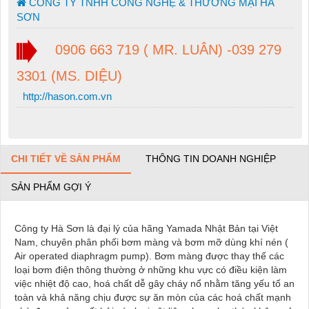
CÔNG TY TNHH CÔNG NGHỆ & THƯƠNG MẠI HÀ
SƠN
0906 663 719 ( MR. LUÂN) -039 279
3301 (MS. DIỆU)
http://hason.com.vn
CHI TIẾT VỀ SẢN PHẨM
THÔNG TIN DOANH NGHIỆP
SẢN PHẨM GỢI Ý
Công ty Hà Sơn là đại lý của hãng Yamada Nhật Bản tại Việt
Nam, chuyên phân phối bơm màng và bơm mỡ dùng khí nén (
Air operated diaphragm pump). Bơm màng được thay thế các
loại bơm điện thông thường ở những khu vực có điều kiện làm
việc nhiệt độ cao, hoá chất dễ gây cháy nổ nhằm tăng yếu tố an
toàn và khả năng chịu được sự ăn mòn của các hoá chất mạnh