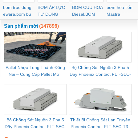
bom truc dung
BƠM ÁP LỰC
BOM CUU HOA
bơm hoả tiển
ewara,bom bu
TỰ ĐỘNG
Diesel,BOM
Mastra
ewara
CHUA CHAY
Sản phẩm mới
(147896)
Pallet Nhựa Long Thành Đồng
Bộ Chống Sét Nguồn 3 Pha 5
Nai – Cung Cấp Pallet Mới,
Dây Phoenix Contact FLT-SEC-
C
Pallet Cũ Giá Tốt
P-T1-3S-264/50-FM - 2909589
Bộ Chống Sét Nguồn 3 Pha 5
Thiết Bị Chống Sét Lan Truyền
B
Dây Phoenix Contact FLT-SEC-
Phoenix Contact PLT-SEC-T3-
P-T1-3S-440/35-FM - 2908264
230-FM-PT - 2907928