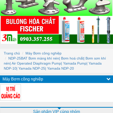
Trang chủ
Máy Bơm công nghiệp
NDP-25BAT Bơm màng khí nén| Bơm hoá chất| Bơm sơn khí
nén| Air Operated Diaphragm Pump| Yamada Pump| Yamada
NDP-10| Yamada NDP-25| Yamada NDP-20
Máy Bơm công nghiệp
Sản phẩm VIP cùng nhóm